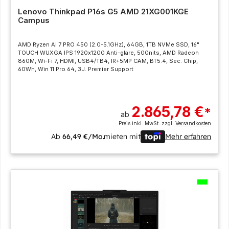
Lenovo Thinkpad P16s G5 AMD 21XG001KGE
Campus
AMD Ryzen AI 7 PRO 450 (2.0-5.1GHz), 64GB, 1TB NVMe SSD, 16"
TOUCH WUXGA IPS 1920x1200 Anti-glare, 500nits, AMD Radeon
860M, Wi-Fi 7, HDMI, USB4/TB4, IR+5MP CAM, BT5.4, Sec. Chip,
60Wh, Win 11 Pro 64, 3J. Premier Support
2.865,78 €
*
ab
Preis inkl. MwSt. zzgl.
Versandkosten
Ab
66,49 €/Mo.
mieten mit
Mehr erfahren