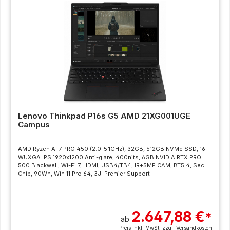
Lenovo Thinkpad P16s G5 AMD 21XG001UGE
Campus
AMD Ryzen AI 7 PRO 450 (2.0-5.1GHz), 32GB, 512GB NVMe SSD, 16"
WUXGA IPS 1920x1200 Anti-glare, 400nits, 6GB NVIDIA RTX PRO
500 Blackwell, Wi-Fi 7, HDMI, USB4/TB4, IR+5MP CAM, BT5.4, Sec.
Chip, 90Wh, Win 11 Pro 64, 3J. Premier Support
2.647,88 €
*
ab
Preis inkl. MwSt. zzgl.
Versandkosten