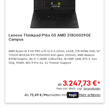
Lenovo Thinkpad P16s G5 AMD 21XG0029GE
Campus
AMD Ryzen AI 9 HX PRO 470 (2.0-5.2GHz), 64GB, 1TB NVMe SSD, 16"
TOUCH WUXGA IPS 1920x1200 Anti-glare, 500nits, AMD Radeon
890M Graphic, Wi-Fi 7, HDMI, USB4/TB4, IR+5MP CAM, BT5.4, Sec.
Chip, 90Wh, Win 11 Pro 64, 3J. Premier Support
3.247,73 €
*
ab
Preis inkl. MwSt. zzgl.
Versandkosten
Ab
75,49 €/Mo.
mieten mit
Mehr erfahren