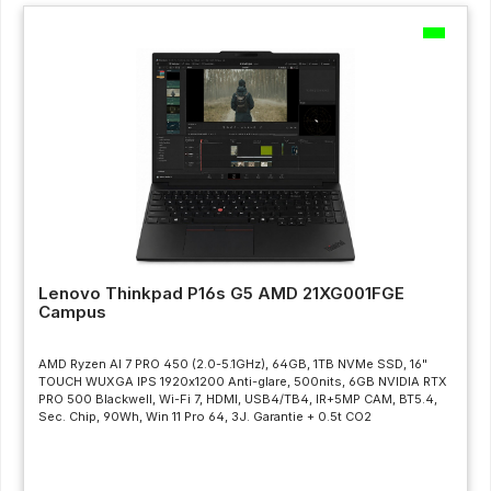
Lenovo Thinkpad P16s G5 AMD 21XG001FGE
Campus
AMD Ryzen AI 7 PRO 450 (2.0-5.1GHz), 64GB, 1TB NVMe SSD, 16"
TOUCH WUXGA IPS 1920x1200 Anti-glare, 500nits, 6GB NVIDIA RTX
PRO 500 Blackwell, Wi-Fi 7, HDMI, USB4/TB4, IR+5MP CAM, BT5.4,
Sec. Chip, 90Wh, Win 11 Pro 64, 3J. Garantie + 0.5t CO2