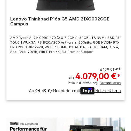
Lenovo Thinkpad P16s G5 AMD 21XG002CGE
Campus
AMD Ryzen AI 9 HX PRO 470 (2.0-5.2GHz), 64GB, 1TB NVMe SSD, 16"
TOUCH WUXGA IPS 1920x1200 Anti-glare, 500nits, 8GB NVIDIA RTX
PRO 2000 Blackwell, Wi-Fi 7, HDMI, USB4/TB4, IR+5MP CAM, BT5.4,
Sec. Chip, 90Wh, Win 11 Pro 64, 3J. Premier Support
*
4.128,91 €
4.079,00 €
*
ab
Preis inkl. MwSt. zzgl.
Versandkosten
Ab
94,49 €/Mo.
mieten mit
Mehr erfahren