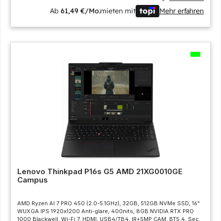
Ab
61,49 €/Mo.
mieten mit
Mehr erfahren
Lenovo Thinkpad P16s G5 AMD 21XG0010GE
Campus
AMD Ryzen AI 7 PRO 450 (2.0-5.1GHz), 32GB, 512GB NVMe SSD, 16"
WUXGA IPS 1920x1200 Anti-glare, 400nits, 8GB NVIDIA RTX PRO
1000 Blackwell, Wi-Fi 7, HDMI, USB4/TB4, IR+5MP CAM, BT5.4, Sec.