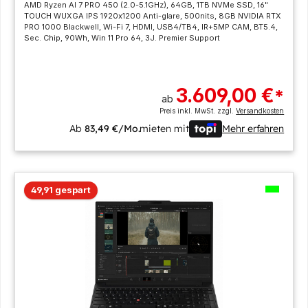
AMD Ryzen AI 7 PRO 450 (2.0-5.1GHz), 64GB, 1TB NVMe SSD, 16"
TOUCH WUXGA IPS 1920x1200 Anti-glare, 500nits, 8GB NVIDIA RTX
PRO 1000 Blackwell, Wi-Fi 7, HDMI, USB4/TB4, IR+5MP CAM, BT5.4,
Sec. Chip, 90Wh, Win 11 Pro 64, 3J. Premier Support
3.609,00 €
*
ab
Preis inkl. MwSt. zzgl.
Versandkosten
Ab
83,49 €/Mo.
mieten mit
Mehr erfahren
49,91 gespart