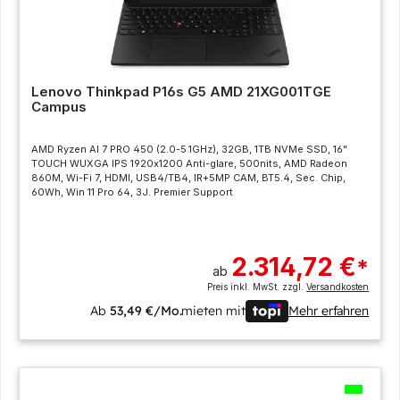
Lenovo Thinkpad P16s G5 AMD 21XG001TGE
Campus
AMD Ryzen AI 7 PRO 450 (2.0-5.1GHz), 32GB, 1TB NVMe SSD, 16"
TOUCH WUXGA IPS 1920x1200 Anti-glare, 500nits, AMD Radeon
860M, Wi-Fi 7, HDMI, USB4/TB4, IR+5MP CAM, BT5.4, Sec. Chip,
60Wh, Win 11 Pro 64, 3J. Premier Support
2.314,72 €
*
ab
Preis inkl. MwSt. zzgl.
Versandkosten
Ab
53,49 €/Mo.
mieten mit
Mehr erfahren