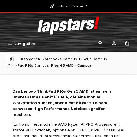
Zum Hauptinhalt springen
Kostenloser Versand*
Navigation
Kategorien
Notebooks Campus
P-Serie Campus
ThinkPad P16s Campus
P16s G5 AMD - Campus
Das Lenovo ThinkPad P16s Gen 5 AMD ist ein sehr
interessantes Gerät für alle, die eine mobile
Workstation suchen, aber nicht direkt zu einem
schweren High Performance Notebook greifen
möchten.
Es kombiniert moderne AMD Ryzen AI PRO Prozessoren,
starke KI Funktionen, optionale NVIDIA RTX PRO Grafik, viel
Arbeitsspeicher, professionelle Sicherheitsfunktionen und