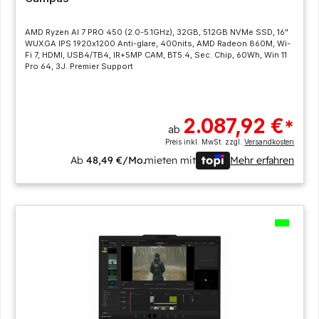
AMD Ryzen AI 7 PRO 450 (2.0-5.1GHz), 32GB, 512GB NVMe SSD, 16"
WUXGA IPS 1920x1200 Anti-glare, 400nits, AMD Radeon 860M, Wi-
Fi 7, HDMI, USB4/TB4, IR+5MP CAM, BT5.4, Sec. Chip, 60Wh, Win 11
Pro 64, 3J. Premier Support
2.087,92 €
*
ab
Preis inkl. MwSt. zzgl.
Versandkosten
Ab
48,49 €/Mo.
mieten mit
Mehr erfahren