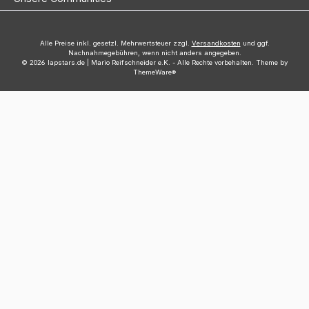
Alle Preise inkl. gesetzl. Mehrwertsteuer zzgl.
Versandkosten
und ggf.
Nachnahmegebühren, wenn nicht anders angegeben.
© 2026 lapstars.de | Mario Reifschneider e.K. - Alle Rechte vorbehalten. Theme by
ThemeWare®