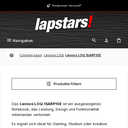
Zum Hauptinhalt springen
Kostenloser Versand*
Navigation
Coming soon
Lenovo LOQ
Lenovo LOQ 15ARP10E
Produkte filtern
Das
Lenovo LOQ 15ARP10E
ist ein ausgewogenes
Notebook, das Leistung, Design und Funktionalität
miteinander verbindet.
Es eignet sich ideal für Gaming, Studium oder kreative