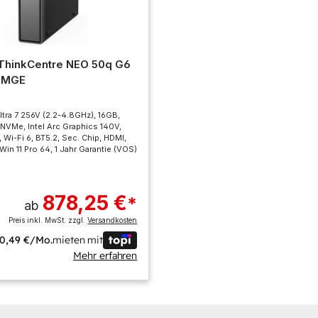
ThinkCentre NEO 50q G6
0MGE
Ultra 7 256V (2.2-4.8GHz), 16GB,
VMe, Intel Arc Graphics 140V,
 Wi-Fi 6, BT5.2, Sec. Chip, HDMI,
Win 11 Pro 64, 1 Jahr Garantie (VOS)
878,25 €
*
ab
Preis inkl. MwSt. zzgl.
Versandkosten
0,49 €/Mo.
mieten mit
Mehr erfahren