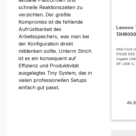
aktuelle Plattformen und
schnelle Reaktionszeiten zu
verzichten. Der größte
Kompromiss ist die fehlende
Lenovo 
Aufrüstbarkeit des
13HR00
Arbeitsspeichers, was man bei
der Konfiguration direkt
Intel Core 
mitdenken sollte. Unterm Strich
512GB SSD N
ist es ein konsequent auf
Gigabit LAN,
DP, USB-C, 
Effizienz und Produktivität
ausgelegtes Tiny System, das in
vielen professionellen Setups
einfach gut passt.
Ab
2