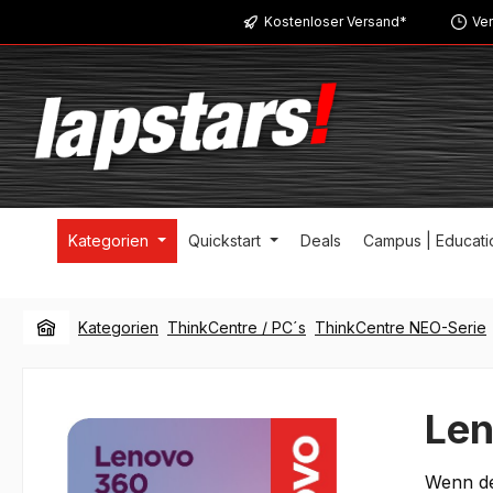
Kostenloser Versand*
Ver
m Hauptinhalt springen
Zur Suche springen
Zur Hauptnavigation springen
Kategorien
Quickstart
Deals
Campus | Educati
Kategorien
ThinkCentre / PC´s
ThinkCentre NEO-Serie
Len
Wenn de