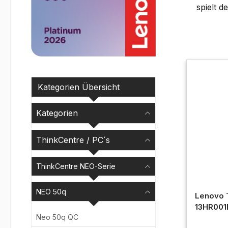
spielt 
Kategorien Übersicht
Kategorien
ThinkCentre / PC´s
ThinkCentre NEO-Serie
NEO 50q
Lenovo 
13HR001
Neo 50q QC