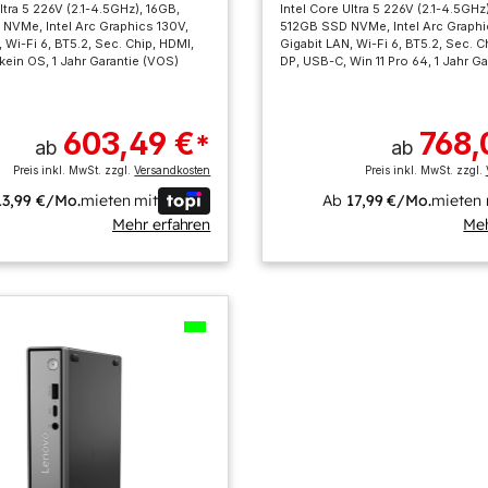
ltra 5 226V (2.1-4.5GHz), 16GB,
Intel Core Ultra 5 226V (2.1-4.5GHz
NVMe, Intel Arc Graphics 130V,
512GB SSD NVMe, Intel Arc Graphi
 Wi-Fi 6, BT5.2, Sec. Chip, HDMI,
Gigabit LAN, Wi-Fi 6, BT5.2, Sec. C
kein OS, 1 Jahr Garantie (VOS)
DP, USB-C, Win 11 Pro 64, 1 Jahr G
603,49 €
768,
*
ab
ab
Preis inkl. MwSt. zzgl.
Versandkosten
Preis inkl. MwSt. zzgl.
13,99 €/Mo.
mieten mit
Ab
17,99 €/Mo.
mieten 
Mehr erfahren
Meh