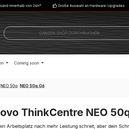
sand innerhalb von 24h*
Große Auswahl an Hardware-Upgrades
on
Coming soon
NEO 50q
NEO 50q G6
ovo ThinkCentre NEO 50q
in Arbeitsplatz nach mehr Leistung schreit, aber dein Sc