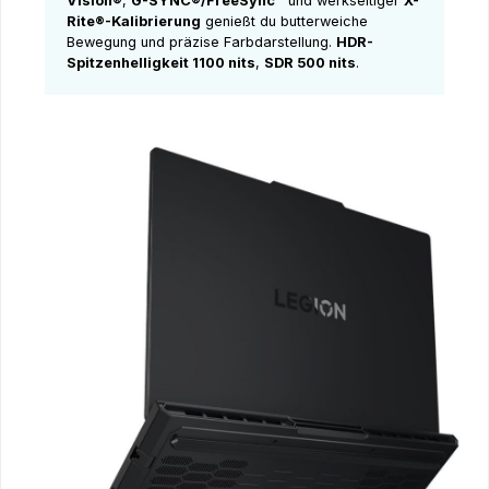
Vision®
,
G-SYNC®/FreeSync™
und werkseitiger
X-
Rite®-Kalibrierung
genießt du butterweiche
Bewegung und präzise Farbdarstellung.
HDR-
Spitzenhelligkeit 1100 nits
,
SDR 500 nits
.