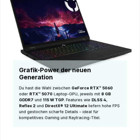
Grafik-Power der neuen
Generation
Du hast die Wahl zwischen
GeForce RTX™ 5060
oder
RTX™ 5070
Laptop-GPU, jeweils mit
8 GB
GDDR7
und
115 W TGP
. Features wie
DLSS 4
,
Reflex 2
und
DirectX® 12 Ultimate
liefern hohe FPS
und gestochen scharfe Details – ideal für
kompetitives Gaming und Raytracing-Titel.