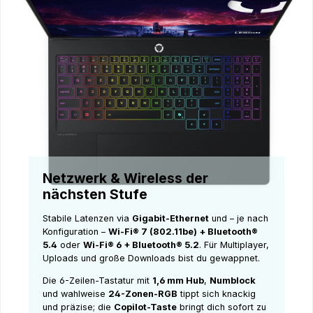
Netzwerk & Wireless der
nächsten Stufe
Stabile Latenzen via
Gigabit-Ethernet
und – je nach
Konfiguration –
Wi-Fi® 7 (802.11be) + Bluetooth®
5.4
oder
Wi-Fi® 6 + Bluetooth® 5.2
. Für Multiplayer,
Uploads und große Downloads bist du gewappnet.
Die 6-Zeilen-Tastatur mit
1,6 mm Hub
,
Numblock
und wahlweise
24-Zonen-RGB
tippt sich knackig
und präzise; die
Copilot-Taste
bringt dich sofort zu