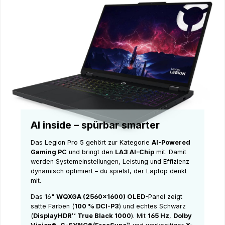
AI inside – spürbar smarter
Das Legion Pro 5 gehört zur Kategorie
AI-Powered
Gaming PC
und bringt den
LA3 AI-Chip
mit. Damit
werden Systemeinstellungen, Leistung und Effizienz
dynamisch optimiert – du spielst, der Laptop denkt
mit.
Das 16"
WQXGA (2560×1600) OLED
-Panel zeigt
satte Farben (
100 % DCI-P3
) und echtes Schwarz
(
DisplayHDR™ True Black 1000
). Mit
165 Hz
,
Dolby