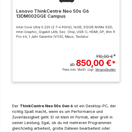
Lenovo ThinkCentre Neo 50s G6
13DM002GGE Campus
Intel Core Ultra 5 225 (2.7-4.9GHz), 16GB, 512GB NVMe SSD,
Intel Graphic, Gigabit LAN, Sec. Chip, USB-C, HDMI, DP, Win 11
Pro 64, 1 Jahr Garantie (VOS), Maus, Tastatur
*
910,00 €
850,00 €
*
ab
Preis inkl. MwSt. zzgl.
Versandkosten
Der
ThinkCentre Neo 50s Gen 6
ist ein Desktop-PC, der
richtig Spaß macht, wenn es um Performance und
Zuverlässigkeit geht. Er ist klein im Format, aber groß in
seiner Leistung. Egal, ob du mit mehreren Programmen
gleichzeitig arbeitest, große Dateien bearbeitest oder