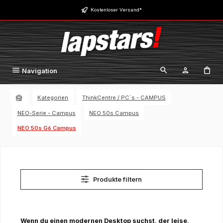
Zum Hauptinhalt springen
Kostenloser Versand*
Navigation
Kategorien
ThinkCentre / PC´s - CAMPUS
NEO-Serie - Campus
NEO 50s Campus
NEO 50s G6 Campus
Produkte filtern
Wenn du einen modernen Desktop suchst, der leise,