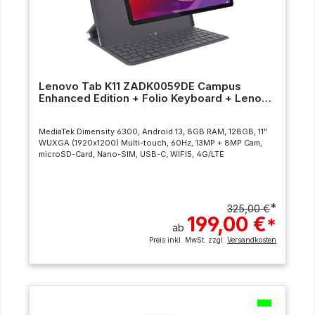
Lenovo Tab K11 ZADK0059DE Campus
Enhanced Edition + Folio Keyboard + Lenovo
Tab Pen
MediaTek Dimensity 6300, Android 13, 8GB RAM, 128GB, 11"
WUXGA (1920x1200) Multi-touch, 60Hz, 13MP + 8MP Cam,
microSD-Card, Nano-SIM, USB-C, WIFI5, 4G/LTE
*
325,00 €
199,00 €
*
ab
Preis inkl. MwSt. zzgl.
Versandkosten