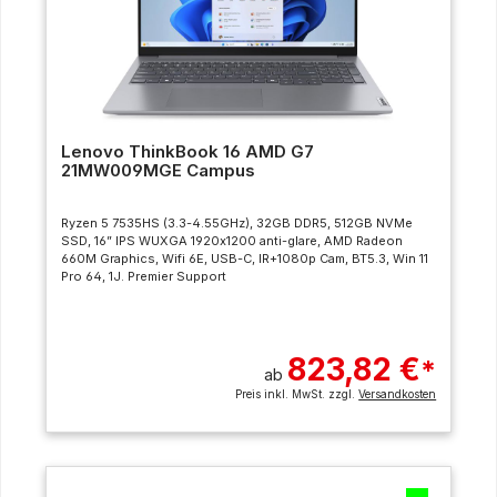
Lenovo ThinkBook 16 AMD G7
21MW009MGE Campus
Ryzen 5 7535HS (3.3-4.55GHz), 32GB DDR5, 512GB NVMe
SSD, 16” IPS WUXGA 1920x1200 anti-glare, AMD Radeon
660M Graphics, Wifi 6E, USB-C, IR+1080p Cam, BT5.3, Win 11
Pro 64, 1J. Premier Support
823,82 €
*
ab
Preis inkl. MwSt. zzgl.
Versandkosten