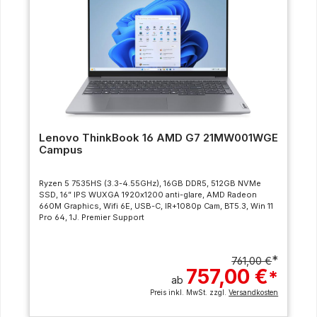
Lenovo ThinkBook 16 AMD G7 21MW001WGE
Campus
Ryzen 5 7535HS (3.3-4.55GHz), 16GB DDR5, 512GB NVMe
SSD, 16” IPS WUXGA 1920x1200 anti-glare, AMD Radeon
660M Graphics, Wifi 6E, USB-C, IR+1080p Cam, BT5.3, Win 11
Pro 64, 1J. Premier Support
*
761,00 €
757,00 €
*
ab
Preis inkl. MwSt. zzgl.
Versandkosten