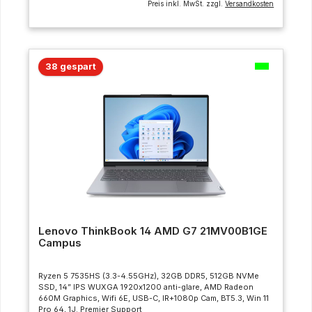
Preis inkl. MwSt. zzgl.
Versandkosten
38 gespart
Lenovo ThinkBook 14 AMD G7 21MV00B1GE
Campus
Ryzen 5 7535HS (3.3-4.55GHz), 32GB DDR5, 512GB NVMe
SSD, 14” IPS WUXGA 1920x1200 anti-glare, AMD Radeon
660M Graphics, Wifi 6E, USB-C, IR+1080p Cam, BT5.3, Win 11
Pro 64, 1J. Premier Support