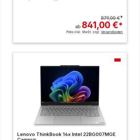
*
879,00 €
841,00 €
*
ab
Preis inkl. MwSt. zzgl.
Versandkosten
Lenovo ThinkBook 14x Intel 22BG007MGE
Campus