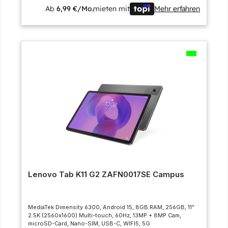
Ab
6,99 €/Mo.
mieten mit
Mehr erfahren
Lenovo Tab K11 G2 ZAFN0017SE Campus
MediaTek Dimensity 6300, Android 15, 8GB RAM, 256GB, 11"
2.5K (2560x1600) Multi-touch, 60Hz, 13MP + 8MP Cam,
microSD-Card, Nano-SIM, USB-C, WIFI5, 5G