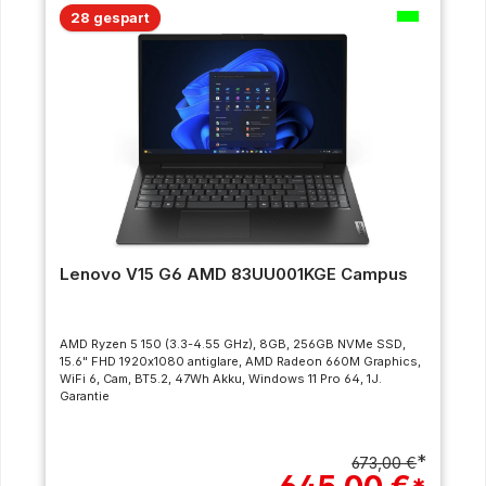
28 gespart
Lenovo V15 G6 AMD 83UU001KGE Campus
AMD Ryzen 5 150 (3.3-4.55 GHz), 8GB, 256GB NVMe SSD,
15.6" FHD 1920x1080 antiglare, AMD Radeon 660M Graphics,
WiFi 6, Cam, BT5.2, 47Wh Akku, Windows 11 Pro 64, 1J.
Garantie
*
673,00 €