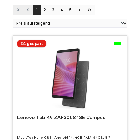
Seite
Seite
Seite
Seite
Seite
1
2
3
4
5
34 gespart
Lenovo Tab K9 ZAF30084SE Campus
MediaTek Helio G85 , Android 14, 4GB RAM, 64GB, 8.7 "