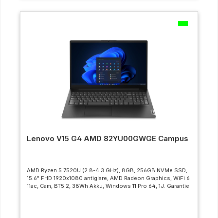
Lenovo V15 G4 AMD 82YU00GWGE Campus
AMD Ryzen 5 7520U (2.8-4.3 GHz), 8GB, 256GB NVMe SSD,
15.6" FHD 1920x1080 antiglare, AMD Radeon Graphics, WiFi 6
11ac, Cam, BT5.2, 38Wh Akku, Windows 11 Pro 64, 1J. Garantie