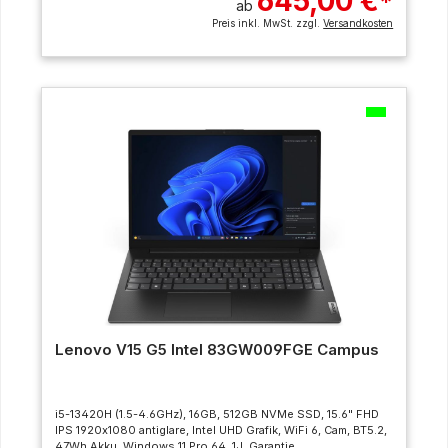
645,00 €
*
ab
Preis inkl. MwSt. zzgl.
Versandkosten
Lenovo V15 G5 Intel 83GW009FGE Campus
i5-13420H (1.5-4.6GHz), 16GB, 512GB NVMe SSD, 15.6" FHD
IPS 1920x1080 antiglare, Intel UHD Grafik, WiFi 6, Cam, BT5.2,
47Wh Akku, Windows 11 Pro 64, 1J. Garantie