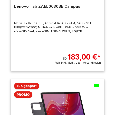
Lenovo Tab ZAEL0030SE Campus
MediaTek Helio G85 , Android 14, 4GB RAM, 64GB, 10.1"
FHD(1920x1200) Multi-touch, 60Hz, 8MP + 5MP Cam,
microSD-Card, Nano-SIM, USB-C, WIFI5, 4G/LTE
183,00 €
*
ab
Preis inkl. MwSt. zzgl.
Versandkosten
126 gespart
PROMO