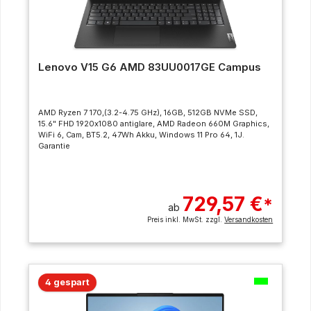
Lenovo V15 G6 AMD 83UU0017GE Campus
AMD Ryzen 7 170,(3.2-4.75 GHz), 16GB, 512GB NVMe SSD,
15.6" FHD 1920x1080 antiglare, AMD Radeon 660M Graphics,
WiFi 6, Cam, BT5.2, 47Wh Akku, Windows 11 Pro 64, 1J.
Garantie
729,57 €
*
ab
Preis inkl. MwSt. zzgl.
Versandkosten
4 gespart