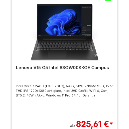
Lenovo V15 G5 Intel 83GW00KKGE Campus
Intel Core 7 240H (1.8-5.2GHz), 16GB, 512GB NVMe SSD, 15.6"
FHD IPS 1920x1080 antiglare, Intel UHD Grafik, WiFi 6, Cam,
BT5.2, 47Wh Akku, Windows 11 Pro 64, 1J. Garantie
825,61 €
*
ab