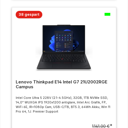
38 gespart
Lenovo Thinkpad E14 Intel G7 21U2002RGE
Campus
Intel Core Ultra 5 228V (2.1-4.5GHz), 32GB, 1TB NVMe SSD,
14,0" WUXGA IPS 1920x1200 antiglare, Intel Arc Grafik, FP,
WiFi 6E, IR+1080p Cam, USB-C/TB, BT5.3, 64Wh Akku, Win 11
Pro 64, 1J. Premier Support
*
1.141,00 €