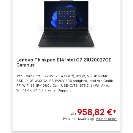
Lenovo Thinkpad E14 Intel G7 21U20027GE
Campus
Intel Core Ultra 5 228V (2.1-4.5GHz), 32GB, 512GB NVMe
SSD, 14,0" WUXGA IPS 1920x1200 antiglare, Intel Arc Grafik,
FP, WiFi 6E, IR+1080p Cam, USB-C/TB, BT5.3, 64Wh Akku,
Win 11 Pro 64, 1J. Premier Support
958,82 €
*
ab
Preis inkl. MwSt. zzgl.
Versandkosten