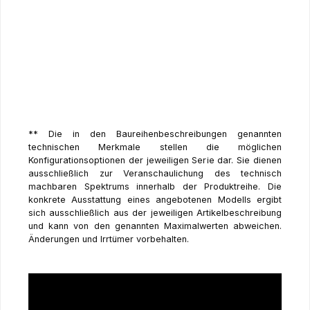
Bis zu 12,28 Stunden Akkulaufzeit
mit
Rapid Charge
Pro
Intel® AI Boost
für beschleunigte Arbeitsabläufe
** Die in den Baureihenbeschreibungen genannten
technischen Merkmale stellen die möglichen
Konfigurationsoptionen der jeweiligen Serie dar. Sie dienen
ausschließlich zur Veranschaulichung des technisch
machbaren Spektrums innerhalb der Produktreihe. Die
konkrete Ausstattung eines angebotenen Modells ergibt
sich ausschließlich aus der jeweiligen Artikelbeschreibung
und kann von den genannten Maximalwerten abweichen.
Änderungen und Irrtümer vorbehalten.