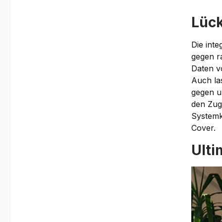
Lück
Die int
gegen r
Daten v
Auch las
gegen u
den Zug
Systemk
Cover.
Ulti