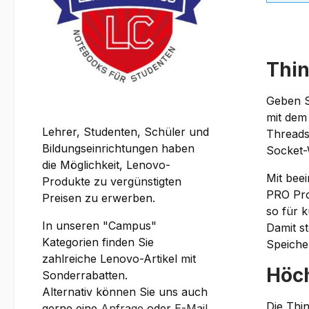
Thin
Geben Si
mit dem
Lehrer, Studenten, Schüler und
Threads
Bildungseinrichtungen haben
Socket-
die Möglichkeit, Lenovo-
Mit bee
Produkte zu vergünstigten
PRO Pro
Preisen zu erwerben.
so für k
In unseren "Campus"
Damit s
Kategorien finden Sie
Speiche
zahlreiche Lenovo-Artikel mit
Höch
Sonderrabatten.
Alternativ können Sie uns auch
Die Thin
gerne eine
Anfrage
oder
E-Mail