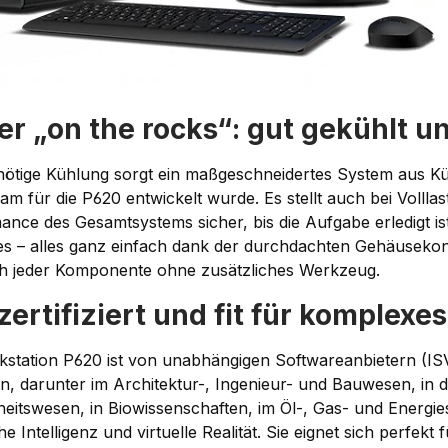
r „on the rocks“: gut gekühlt u
 nötige Kühlung sorgt ein maßgeschneidertes System aus 
m für die P620 entwickelt wurde. Es stellt auch bei Vollla
ance des Gesamtsystems sicher, bis die Aufgabe erledigt 
s – alles ganz einfach dank der durchdachten Gehäusekons
ch jeder Komponente ohne zusätzliches Werkzeug.
zertifiziert und fit für komplex
station P620 ist von unabhängigen Softwareanbietern (ISVs)
en, darunter im Architektur-, Ingenieur- und Bauwesen, in
eitswesen, in Biowissenschaften, im Öl-, Gas- und Energi
he Intelligenz und virtuelle Realität. Sie eignet sich perfe