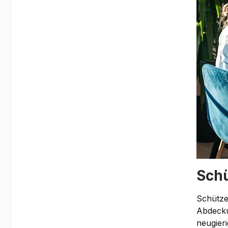
Schü
Schützen
Abdecku
neugier