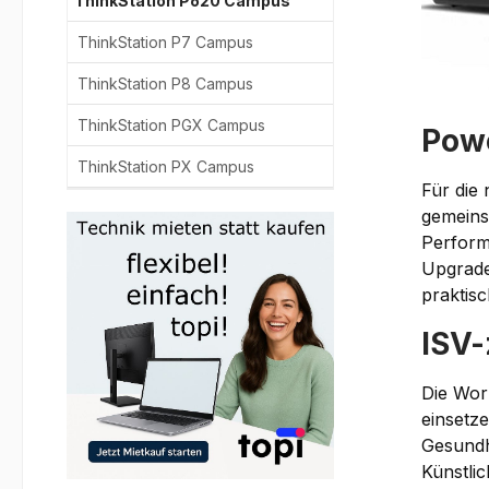
ThinkStation P620 Campus
ThinkStation P7 Campus
ThinkStation P8 Campus
ThinkStation PGX Campus
Powe
ThinkStation PX Campus
Für die
gemeinsa
Perform
Upgrade
praktis
ISV-
Die Work
einsetz
Gesundh
Künstlic