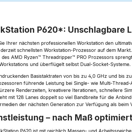
kStation P620*: Unschlagbare L
e Ihrer nächsten professionellen Workstation den ultimati
 derzeit schnellsten Workstation-Prozessor auf dem Markt.
 des AMD Ryzen™ Threadripper™ PRO Prozessors sprengt di
Workstations und überflügelt selbst Dual-Socket-Systeme.
indruckenden Basistaktraten von bis zu 4,0 GHz und bis zu
zessoren führende Leistung bei Single- wie Multi-Threa
ürzere Renderzeiten, kreativere Iterationen, schnellere Si
teht mit 128 Lanes doppelt so viel Bandbreite für die Anbi
rmedien der nächsten Generation zur Verfügung als beim 
stleistung – nach Maß optimier
kStation P620 ist mit reichlich Massen- und Arbeitsspeiche