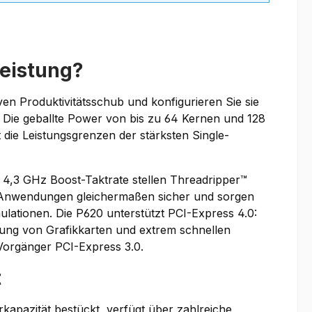
eistung?
ven Produktivitätsschub und konfigurieren Sie sie
 Die geballte Power von bis zu 64 Kernen und 128
e Leistungsgrenzen der stärksten Single-
 4,3 GHz Boost-Taktrate stellen Threadripper™
d-Anwendungen gleichermaßen sicher und sorgen
mulationen. Die P620 unterstützt PCI-Express 4.0:
ndung von Grafikkarten und extrem schnellen
Vorgänger PCI-Express 3.0.
t
rkapazität bestückt, verfügt über zahlreiche