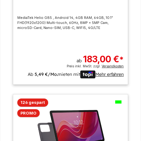
MediaTek Helio G85 , Android 14, 4GB RAM, 64GB, 10.1"
FHD(1920x1200) Multi-touch, 60Hz, 8MP + 5MP Cam,
microSD-Card, Nano-SIM, USB-C, WIFI5, 4G/LTE
183,00 €
*
ab
Preis inkl. MwSt. zzgl.
Versandkosten
Ab
5,49 €/Mo.
mieten mit
Mehr erfahren
126 gespart
PROMO