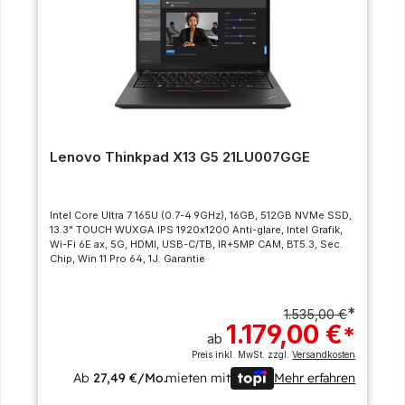
Lenovo Thinkpad X13 G5 21LU007GGE
Intel Core Ultra 7 165U (0.7-4.9GHz), 16GB, 512GB NVMe SSD,
13.3" TOUCH WUXGA IPS 1920x1200 Anti-glare, Intel Grafik,
Wi-Fi 6E ax, 5G, HDMI, USB-C/TB, IR+5MP CAM, BT5.3, Sec.
Chip, Win 11 Pro 64, 1J. Garantie
*
1.535,00 €
1.179,00 €
*
ab
Preis inkl. MwSt. zzgl.
Versandkosten
Ab
27,49 €/Mo.
mieten mit
Mehr erfahren