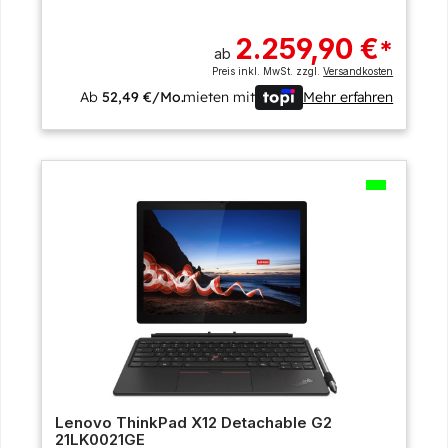
2.259,90 €
*
ab
Preis inkl. MwSt. zzgl.
Versandkosten
Ab
52,49 €/Mo.
mieten mit
Mehr erfahren
Lenovo ThinkPad X12 Detachable G2
21LK0021GE