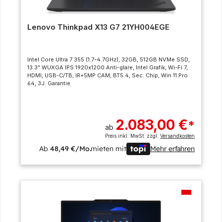
Lenovo Thinkpad X13 G7 21YH004EGE
Intel Core Ultra 7 355 (1.7-4.7GHz), 32GB, 512GB NVMe SSD,
13.3" WUXGA IPS 1920x1200 Anti-glare, Intel Grafik, Wi-Fi 7,
HDMI, USB-C/TB, IR+5MP CAM, BT5.4, Sec. Chip, Win 11 Pro
64, 3J. Garantie
2.083,00 €
*
ab
Preis inkl. MwSt. zzgl.
Versandkosten
Ab
48,49 €/Mo.
mieten mit
Mehr erfahren