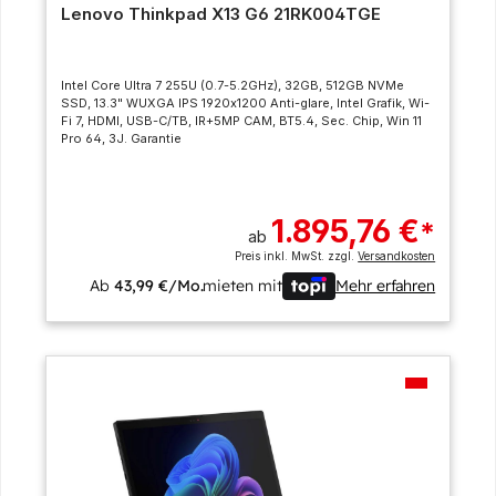
Lenovo Thinkpad X13 G6 21RK004TGE
Intel Core Ultra 7 255U (0.7-5.2GHz), 32GB, 512GB NVMe
SSD, 13.3" WUXGA IPS 1920x1200 Anti-glare, Intel Grafik, Wi-
Fi 7, HDMI, USB-C/TB, IR+5MP CAM, BT5.4, Sec. Chip, Win 11
Pro 64, 3J. Garantie
1.895,76 €
*
ab
Preis inkl. MwSt. zzgl.
Versandkosten
Ab
43,99 €/Mo.
mieten mit
Mehr erfahren