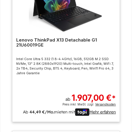
Lenovo ThinkPad X13 Detachable G1
21U60019GE
Intel Core Ultra 5 332 (1.8-4.4GHz), 16GB, 512GB M.2 SSD
NVMe, 13" 2.8K (2880x1920) Multi-touch, Intel Grafik, WiFi 7,
2x TB4, Security Chip, BT5.4, Keyboard, Pen, Win11 Pro 64, 3
Jahre Garantie
1.907,00 €
*
ab
Preis inkl. MwSt. zzgl.
Versandkosten
Ab
44,49 €/Mo.
mieten mit
Mehr erfahren