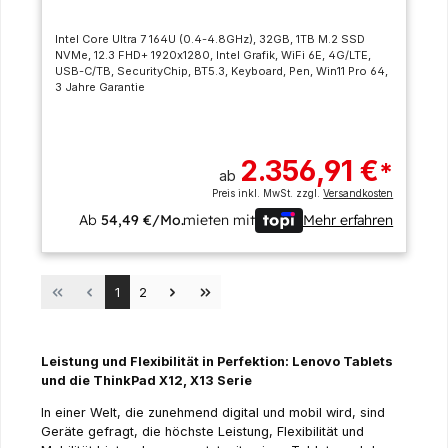
Intel Core Ultra 7 164U (0.4-4.8GHz), 32GB, 1TB M.2 SSD
NVMe, 12.3 FHD+ 1920x1280, Intel Grafik, WiFi 6E, 4G/LTE,
USB-C/TB, SecurityChip, BT5.3, Keyboard, Pen, Win11 Pro 64,
3 Jahre Garantie
2.356,91 €
*
ab
Preis inkl. MwSt. zzgl.
Versandkosten
Ab
54,49 €/Mo.
mieten mit
Mehr erfahren
Seite
Seite
1
2
Leistung und Flexibilität in Perfektion: Lenovo Tablets
und die ThinkPad X12, X13 Serie
In einer Welt, die zunehmend digital und mobil wird, sind
Geräte gefragt, die höchste Leistung, Flexibilität und