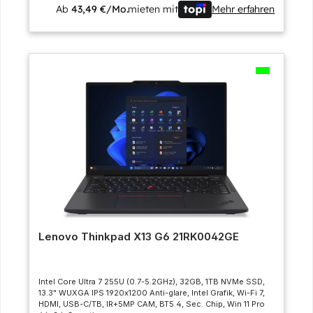
Ab
43,49 €/Mo.
mieten mit
Mehr erfahren
Lenovo Thinkpad X13 G6 21RK0042GE
Intel Core Ultra 7 255U (0.7-5.2GHz), 32GB, 1TB NVMe SSD,
13.3" WUXGA IPS 1920x1200 Anti-glare, Intel Grafik, Wi-Fi 7,
HDMI, USB-C/TB, IR+5MP CAM, BT5.4, Sec. Chip, Win 11 Pro