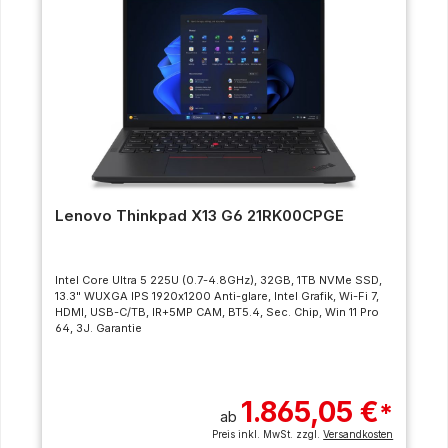
Lenovo Thinkpad X13 G6 21RK00CPGE
Intel Core Ultra 5 225U (0.7-4.8GHz), 32GB, 1TB NVMe SSD,
13.3" WUXGA IPS 1920x1200 Anti-glare, Intel Grafik, Wi-Fi 7,
HDMI, USB-C/TB, IR+5MP CAM, BT5.4, Sec. Chip, Win 11 Pro
64, 3J. Garantie
1.865,05 €
*
ab
Preis inkl. MwSt. zzgl.
Versandkosten