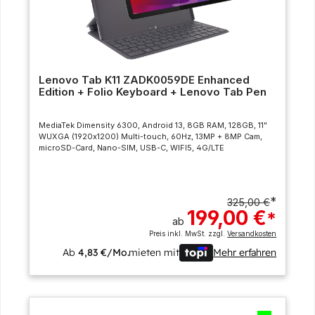
Lenovo Tab K11 ZADK0059DE Enhanced
Edition + Folio Keyboard + Lenovo Tab Pen
MediaTek Dimensity 6300, Android 13, 8GB RAM, 128GB, 11"
WUXGA (1920x1200) Multi-touch, 60Hz, 13MP + 8MP Cam,
microSD-Card, Nano-SIM, USB-C, WIFI5, 4G/LTE
*
325,00 €
199,00 €
*
ab
Preis inkl. MwSt. zzgl.
Versandkosten
Ab
4,83 €/Mo.
mieten mit
Mehr erfahren