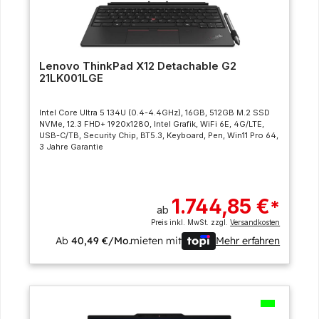
Lenovo ThinkPad X12 Detachable G2
21LK001LGE
Intel Core Ultra 5 134U (0.4-4.4GHz), 16GB, 512GB M.2 SSD
NVMe, 12.3 FHD+ 1920x1280, Intel Grafik, WiFi 6E, 4G/LTE,
USB-C/TB, Security Chip, BT5.3, Keyboard, Pen, Win11 Pro 64,
3 Jahre Garantie
1.744,85 €
*
ab
Preis inkl. MwSt. zzgl.
Versandkosten
Ab
40,49 €/Mo.
mieten mit
Mehr erfahren