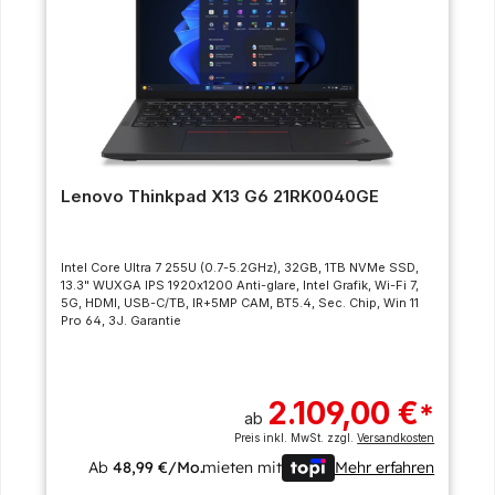
Lenovo Thinkpad X13 G6 21RK0040GE
Intel Core Ultra 7 255U (0.7-5.2GHz), 32GB, 1TB NVMe SSD,
13.3" WUXGA IPS 1920x1200 Anti-glare, Intel Grafik, Wi-Fi 7,
5G, HDMI, USB-C/TB, IR+5MP CAM, BT5.4, Sec. Chip, Win 11
Pro 64, 3J. Garantie
2.109,00 €
*
ab
Preis inkl. MwSt. zzgl.
Versandkosten
Ab
48,99 €/Mo.
mieten mit
Mehr erfahren