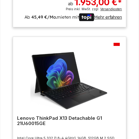
1.953,00 €
*
ab
Preis inkl. MwSt. zzgl.
Versandkosten
Ab
45,49 €/Mo.
mieten mit
Mehr erfahren
Lenovo ThinkPad X13 Detachable G1
21U60015GE
Intel Core Ultra 5 332 (1.8-4.4GHz), 16GB, 512GB M.2 SSD