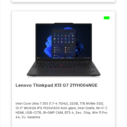
Lenovo Thinkpad X13 G7 21YH004NGE
Intel Core Ultra 7 355 (1.7-4.7GHz), 32GB, 1TB NVMe SSD,
13.3" WUXGA IPS 1920x1200 Anti-glare, Intel Grafik, Wi-Fi 7,
HDMI, USB-C/TB, IR+5MP CAM, BT5.4, Sec. Chip, Win 11 Pro
64, 3J. Garantie