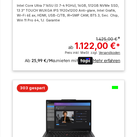
Intel Core Ultra 7 165U (0.7-4.9GHz), 16GB, 512GB NVMe SSD,
13.3" TOUCH WUXGA IPS 1920x1200 Anti-glare, Intel Grafik,
Wi-Fi 6E ax, HDMI, USB-C/TB, IR+5MP CAM, BT5.3, Sec. Chip,
Win 11 Pro 64, 1J. Garantie
*
1.425,00 €
1.122,00 €
*
ab
Preis inkl. MwSt. zzgl.
Versandkosten
Ab
25,99 €/Mo.
mieten mit
Mehr erfahren
303 gespart