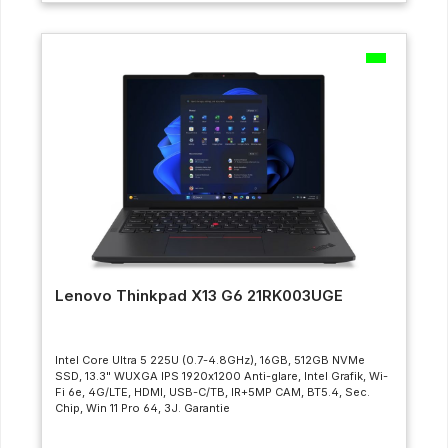
Lenovo Thinkpad X13 G6 21RK003UGE
Intel Core Ultra 5 225U (0.7-4.8GHz), 16GB, 512GB NVMe
SSD, 13.3" WUXGA IPS 1920x1200 Anti-glare, Intel Grafik, Wi-
Fi 6e, 4G/LTE, HDMI, USB-C/TB, IR+5MP CAM, BT5.4, Sec.
Chip, Win 11 Pro 64, 3J. Garantie