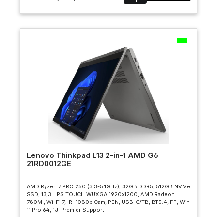
Lenovo Thinkpad L13 2-in-1 AMD G6
21RD0012GE
AMD Ryzen 7 PRO 250 (3.3-5.1GHz), 32GB DDR5, 512GB NVMe
SSD, 13,3" IPS TOUCH WUXGA 1920x1200, AMD Radeon
780M , Wi-Fi 7, IR+1080p Cam, PEN, USB-C/TB, BT5.4, FP, Win
11 Pro 64, 1J. Premier Support