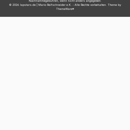
Nachnahmegebühren, wenn nicht anders angegeben.
© 2026 lapstars.de | Mario Reifschneider e.K. - Alle Rechte vorbehalten. Theme by
ThemeWare®