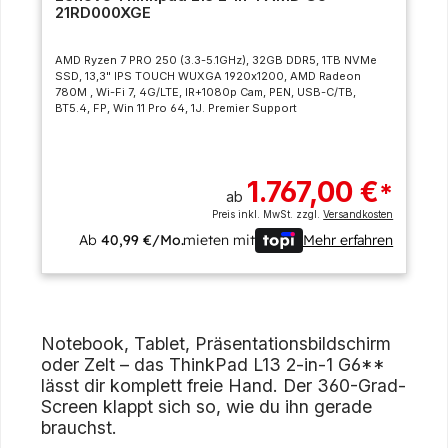
21RD000XGE
AMD Ryzen 7 PRO 250 (3.3-5.1GHz), 32GB DDR5, 1TB NVMe
SSD, 13,3" IPS TOUCH WUXGA 1920x1200, AMD Radeon
780M , Wi-Fi 7, 4G/LTE, IR+1080p Cam, PEN, USB-C/TB,
BT5.4, FP, Win 11 Pro 64, 1J. Premier Support
1.767,00 €
*
ab
Preis inkl. MwSt. zzgl.
Versandkosten
Ab
40,99 €/Mo.
mieten mit
Mehr erfahren
Notebook, Tablet, Präsentationsbildschirm
oder Zelt – das ThinkPad L13 2-in-1 G6**
lässt dir komplett freie Hand. Der 360-Grad-
Screen klappt sich so, wie du ihn gerade
brauchst.