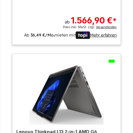
1.566,90 €
*
ab
Preis inkl. MwSt. zzgl.
Versandkosten
Ab
36,49 €/Mo.
mieten mit
Mehr erfahren
Lenovo Thinkpad L13 2-in-1 AMD G6