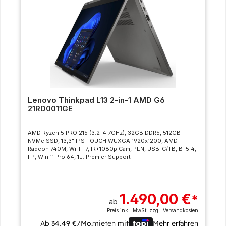
Lenovo Thinkpad L13 2-in-1 AMD G6
21RD0011GE
AMD Ryzen 5 PRO 215 (3.2-4.7GHz), 32GB DDR5, 512GB
NVMe SSD, 13,3" IPS TOUCH WUXGA 1920x1200, AMD
Radeon 740M, Wi-Fi 7, IR+1080p Cam, PEN, USB-C/TB, BT5.4,
FP, Win 11 Pro 64, 1J. Premier Support
1.490,00 €
*
ab
Preis inkl. MwSt. zzgl.
Versandkosten
Ab
34,49 €/Mo.
mieten mit
Mehr erfahren