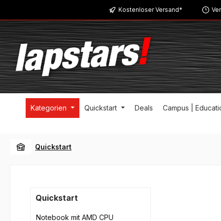
Kostenloser Versand*
Ver
m Hauptinhalt springen
Zur Suche springen
Zur Hauptnavigation springen
Kategorien
Quickstart
Deals
Campus | Educati
Quickstart
Quickstart
Notebook mit AMD CPU