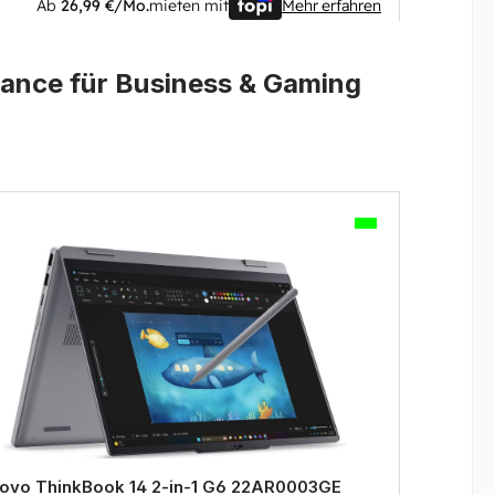
Ab
26,99 €/Mo.
mieten mit
Mehr erfahren
ance für Business & Gaming
ovo ThinkBook 14 2-in-1 G6 22AR0003GE
Leno