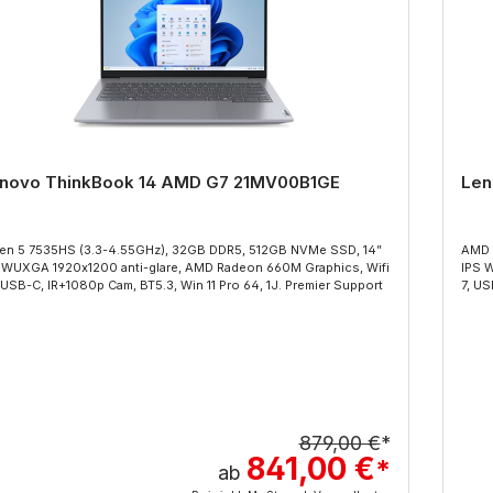
novo ThinkBook 14 AMD G7 21MV00B1GE
Len
en 5 7535HS (3.3-4.55GHz), 32GB DDR5, 512GB NVMe SSD, 14”
AMD 
0 anti-glare, AMD Radeon 660M Graphics, Wifi
IPS 
6E, USB-C, IR+1080p Cam, BT5.3, Win 11 Pro 64, 1J. Premier Support
7, US
879,00 €
*
841,00 €
*
ab