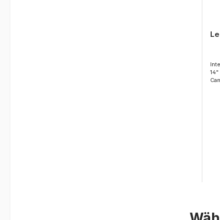
Le
Int
14"
Cam
Wähl