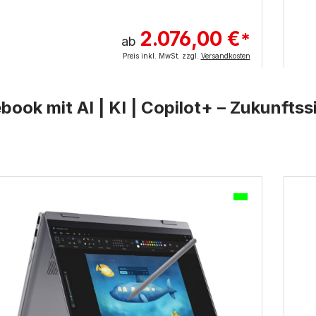
2.076,00 €
*
ab
Preis inkl. MwSt. zzgl.
Versandkosten
book mit AI | KI | Copilot+
– Zukunftss
uktgalerie überspringen