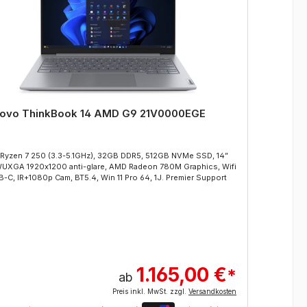
ovo ThinkBook 14 AMD G9 21V0000EGE
Leno
Ryzen 7 250 (3.3-5.1GHz), 32GB DDR5, 512GB NVMe SSD, 14”
AMD Ry
WUXGA 1920x1200 anti-glare, AMD Radeon 780M Graphics, Wifi
WUXGA 
B-C, IR+1080p Cam, BT5.4, Win 11 Pro 64, 1J. Premier Support
USB-C,
1.165,00 €
*
ab
Preis inkl. MwSt. zzgl.
Versandkosten