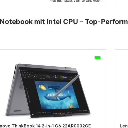
Preis inkl. MwSt. zzgl.
Versandkosten
Notebook mit Intel CPU
– Top-Perform
uktgalerie überspringen
novo ThinkBook 14 2-in-1 G6 22AR0002GE
Len