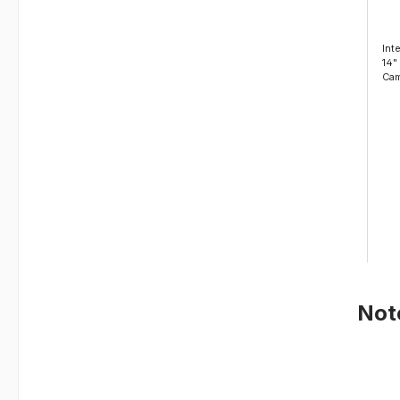
Int
14"
Cam
Not
Prod