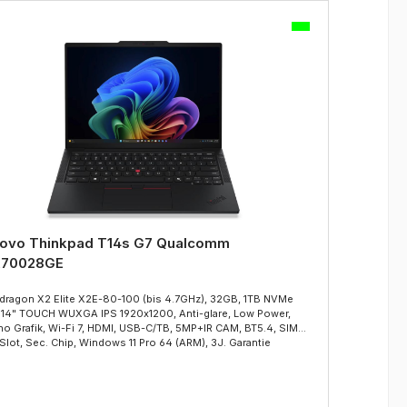
ovo Thinkpad T14s G7 Qualcomm
Leno
A70028GE
22A
dragon X2 Elite X2E-80-100 (bis 4.7GHz), 32GB, 1TB NVMe
Snapdr
 14" TOUCH WUXGA IPS 1920x1200, Anti-glare, Low Power,
SSD, 1
o Grafik, Wi-Fi 7, HDMI, USB-C/TB, 5MP+IR CAM, BT5.4, SIM
Adreno
Slot, Sec. Chip, Windows 11 Pro 64 (ARM), 3J. Garantie
SIM Car