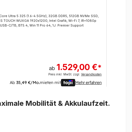
 Core Ultra 5 325 (1.6-4.5GHz), 32GB DDR5, 512GB NVMe SSD,
Intel 
PS TOUCH WUXGA 1920x1200, Intel Grafik, Wi-Fi 7, IR+1080p
14" IP
USB-C/TB, BT5.4, Win 11 Pro 64, 1J. Premier Support
Cam, U
1.529,00 €
*
ab
Preis inkl. MwSt. zzgl.
Versandkosten
Ab
35,49 €/Mo.
mieten mit
Mehr erfahren
ximale Mobilität & Akkulaufzeit.