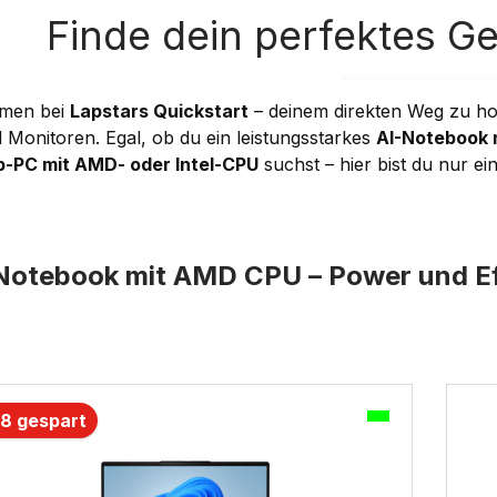
Finde dein perfektes G
mmen bei
Lapstars Quickstart
– deinem direkten Weg zu ho
 Monitoren. Egal, ob du ein leistungsstarkes
AI-Notebook m
-PC mit AMD- oder Intel-CPU
suchst – hier bist du nur ei
Notebook mit AMD CPU
– Power und Ef
uktgalerie überspringen
8 gespart