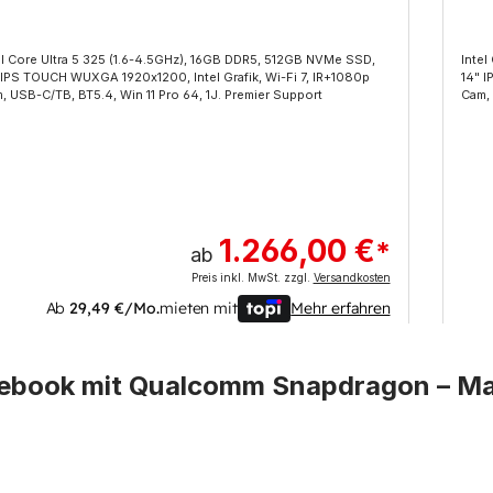
el Core Ultra 5 325 (1.6-4.5GHz), 16GB DDR5, 512GB NVMe SSD,
Intel
 IPS TOUCH WUXGA 1920x1200, Intel Grafik, Wi-Fi 7, IR+1080p
14" I
, USB-C/TB, BT5.4, Win 11 Pro 64, 1J. Premier Support
Cam, 
1.266,00 €
*
ab
Preis inkl. MwSt. zzgl.
Versandkosten
Ab
29,49 €/Mo.
mieten mit
Mehr erfahren
ebook mit Qualcomm Snapdragon
– Ma
uktgalerie überspringen