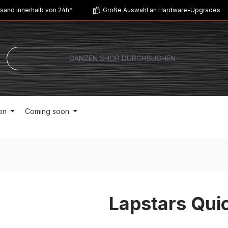
sand innerhalb von 24h*
Große Auswahl an Hardware-Upgrades
on
Coming soon
Lapstars Qui