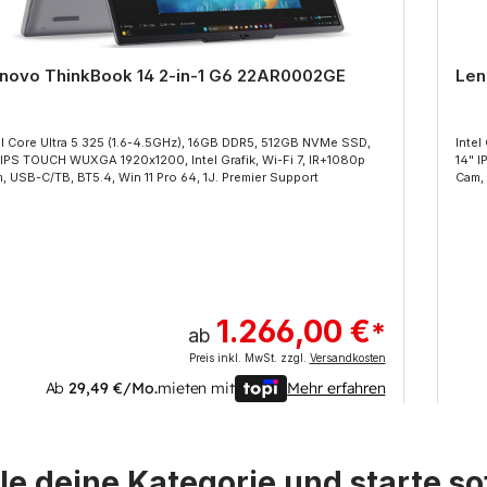
novo ThinkBook 14 2-in-1 G6 22AR0002GE
Len
el Core Ultra 5 325 (1.6-4.5GHz), 16GB DDR5, 512GB NVMe SSD,
Intel
 IPS TOUCH WUXGA 1920x1200, Intel Grafik, Wi-Fi 7, IR+1080p
14" I
, USB-C/TB, BT5.4, Win 11 Pro 64, 1J. Premier Support
Cam, 
1.266,00 €
*
ab
Preis inkl. MwSt. zzgl.
Versandkosten
Ab
29,49 €/Mo.
mieten mit
Mehr erfahren
e deine Kategorie und starte sof