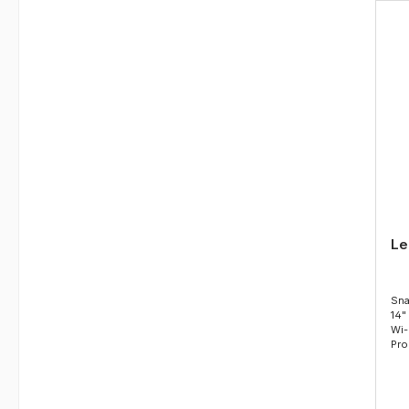
Le
Sna
14" WUXGA IPS 1920x1200, Anti-glare, Low Power, Adreno Grafik,
Wi-Fi 7, HDMI, USB-C/TB, FHD+I