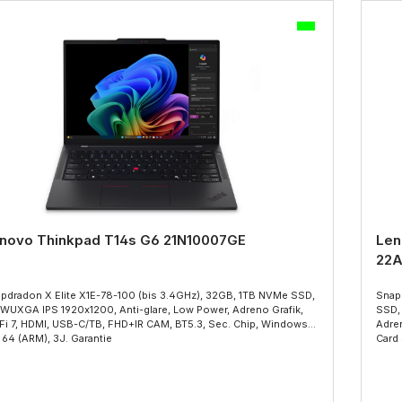
novo Thinkpad T14s G6 21N10007GE
Len
22
pdradon X Elite X1E-78-100 (bis 3.4GHz), 32GB, 1TB NVMe SSD,
Snap
SSD,
R CAM, BT5.3, Sec. Chip, Windows 11
Adren
Pro 64 (ARM), 3J. Garantie
Card 