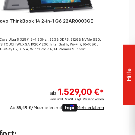
ovo ThinkBook 14 2-in-1 G6 22AR0003GE
Leno
 Core Ultra 5 325 (1.6-4.5GHz), 32GB DDR5, 512GB NVMe SSD,
Intel 
PS TOUCH WUXGA 1920x1200, Intel Grafik, Wi-Fi 7, IR+1080p
14" IP
USB-C/TB, BT5.4, Win 11 Pro 64, 1J. Premier Support
Cam, U
Hilfe
1.529,00 €
*
ab
Preis inkl. MwSt. zzgl.
Versandkosten
Ab
35,49 €/Mo.
mieten mit
Mehr erfahren
ort: