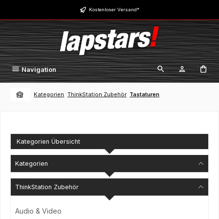
Zum Hauptinhalt springen
Kostenloser Versand*
Navigation
Kategorien
ThinkStation Zubehör
Tastaturen
Kategorien Übersicht
Kategorien
ThinkStation Zubehör
Audio & Video