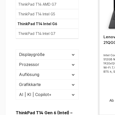
ThinkPad T14 AMD G7
ThinkPad T14 Intel G5
ThinkPad T14 Intel G6
ThinkPad T14 Intel G7
Lenov
21QG
Displaygröße
Intel Co
512GB 
1920x120
Prozessor
Wi-Fi 7
BT5.4, S
Auflösung
Grafikkarte
AI | KI | Copilot+
A
ThinkPad T14 Gen 6 (Intel) –