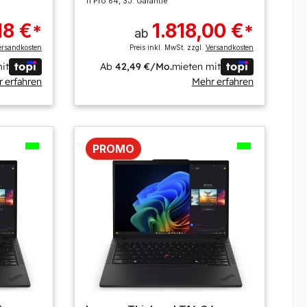
11 Pro 64, 3J. Garantie
18 €
1.818,00 €
*
*
ab
ersandkosten
Preis inkl. MwSt. zzgl.
Versandkosten
it
Ab
42,49 €/Mo.
mieten mit
 erfahren
Mehr erfahren
PROMO