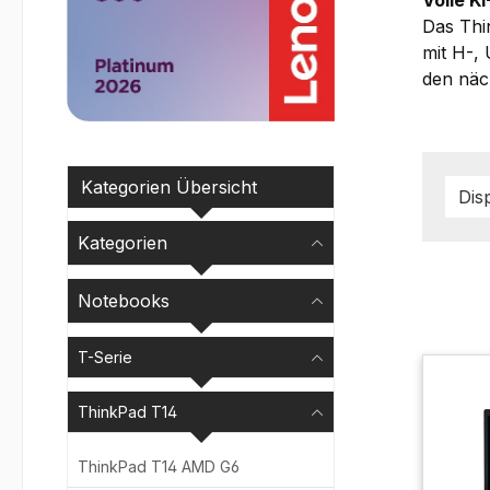
Das Thi
mit H-,
den näch
Kategorien Übersicht
Dis
Kategorien
Notebooks
T-Serie
ThinkPad T14
ThinkPad T14 AMD G6