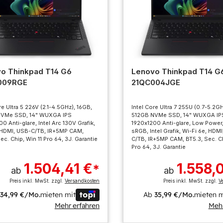
o Thinkpad T14 G6
Lenovo Thinkpad T14 G
009RGE
21QC004JGE
re Ultra 5 226V (2.1-4.5GHz), 16GB,
Intel Core Ultra 7 255U (0.7-5.2G
NVMe SSD, 14" WUXGA IPS
512GB NVMe SSD, 14" WUXGA IP
0 Anti-glare, Intel Arc 130V Grafik,
1920x1200 Anti-glare, Low Power
, HDMI, USB-C/TB, IR+5MP CAM,
sRGB, Intel Grafik, Wi-Fi 6e, HDM
ec. Chip, Win 11 Pro 64, 3J. Garantie
C/TB, IR+5MP CAM, BT5.3, Sec. Ch
Pro 64, 3J. Garantie
1.504,41 €
1.558,
*
ab
ab
Preis inkl. MwSt. zzgl.
Versandkosten
Preis inkl. MwSt. zzgl.
V
b
34,99 €/Mo.
mieten mit
Ab
35,99 €/Mo.
mieten m
Mehr erfahren
Mehr