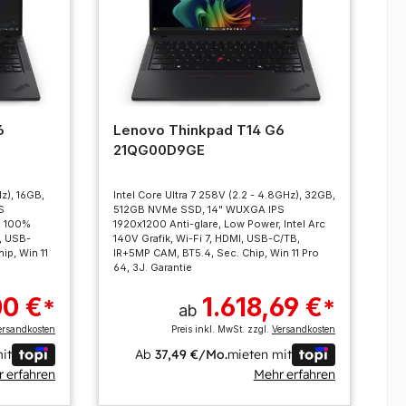
6
Lenovo Thinkpad T14 G6
21QG00D9GE
Hz), 16GB,
Intel Core Ultra 7 258V (2.2 - 4.8GHz), 32GB,
S
512GB NVMe SSD, 14" WUXGA IPS
, 100%
1920x1200 Anti-glare, Low Power, Intel Arc
I, USB-
140V Grafik, Wi-Fi 7, HDMI, USB-C/TB,
ip, Win 11
IR+5MP CAM, BT5.4, Sec. Chip, Win 11 Pro
64, 3J. Garantie
00 €
1.618,69 €
*
*
ab
ersandkosten
Preis inkl. MwSt. zzgl.
Versandkosten
it
Ab
37,49 €/Mo.
mieten mit
 erfahren
Mehr erfahren