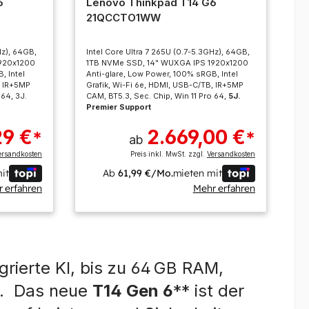
6
Lenovo Thinkpad T14 G6
21QCCTO1WW
Hz), 64GB,
Intel Core Ultra 7 265U (0.7-5.3GHz), 64GB,
1920x1200
1TB NVMe SSD, 14" WUXGA IPS 1920x1200
, Intel
Anti-glare, Low Power, 100% sRGB, Intel
, IR+5MP
Grafik, Wi-Fi 6e, HDMI, USB-C/TB, IR+5MP
 64, 3J.
CAM, BT5.3, Sec. Chip, Win 11 Pro 64,
5J.
Premier Support
29 €
2.669,00 €
*
*
ab
ersandkosten
Preis inkl. MwSt. zzgl.
Versandkosten
it
Ab
61,99 €/Mo.
mieten mit
 erfahren
Mehr erfahren
grierte KI, bis zu 64 GB RAM,
it. Das neue
T14 Gen 6
** ist der