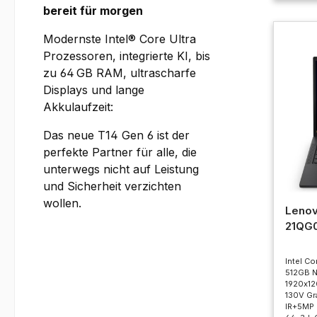
bereit für morgen
Modernste Intel® Core Ultra
Prozessoren, integrierte KI, bis
zu 64 GB RAM, ultrascharfe
Displays und lange
Akkulaufzeit:
Das neue T14 Gen 6 ist der
perfekte Partner für alle, die
unterwegs nicht auf Leistung
und Sicherheit verzichten
wollen.
Lenov
21QG
Intel Co
512GB 
1920x120
130V Gra
IR+5MP 