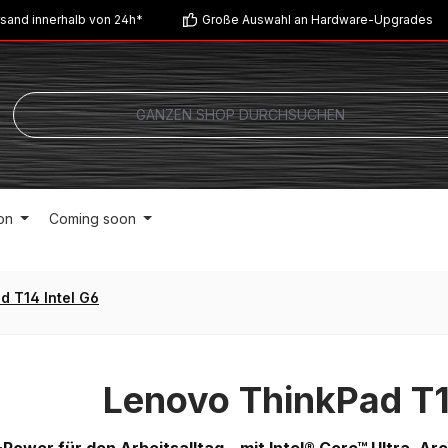
sand innerhalb von 24h*
Große Auswahl an Hardware-Upgrades
on
Coming soon
d T14 Intel G6
Lenovo ThinkPad T1
I-Power für den Arbeitsalltag – mit Intel® Core™ Ultra, Ar