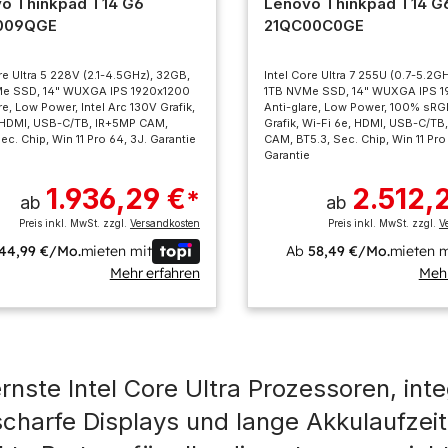
o Thinkpad T14 G6
Lenovo Thinkpad T14 G
009QGE
21QC00C0GE
re Ultra 5 228V (2.1-4.5GHz), 32GB,
Intel Core Ultra 7 255U (0.7-5.2G
e SSD, 14" WUXGA IPS 1920x1200
1TB NVMe SSD, 14" WUXGA IPS 
re, Low Power, Intel Arc 130V Grafik,
Anti-glare, Low Power, 100% sRGB
, HDMI, USB-C/TB, IR+5MP CAM,
Grafik, Wi-Fi 6e, HDMI, USB-C/TB
ec. Chip, Win 11 Pro 64, 3J. Garantie
CAM, BT5.3, Sec. Chip, Win 11 Pro
Garantie
1.936,29 €
2.512,
*
ab
ab
Preis inkl. MwSt. zzgl.
Versandkosten
Preis inkl. MwSt. zzgl.
V
44,99 €/Mo.
mieten mit
Ab
58,49 €/Mo.
mieten m
Mehr erfahren
Mehr
nste Intel Core Ultra Prozessoren, inte
scharfe Displays und lange Akkulaufze