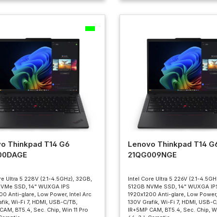
o Thinkpad T14 G6
Lenovo Thinkpad T14 G
00DAGE
21QG009NGE
re Ultra 5 228V (2.1-4.5GHz), 32GB,
Intel Core Ultra 5 226V (2.1-4.5GH
NVMe SSD, 14" WUXGA IPS
512GB NVMe SSD, 14" WUXGA IP
0 Anti-glare, Low Power, Intel Arc
1920x1200 Anti-glare, Low Power, 
fik, Wi-Fi 7, HDMI, USB-C/TB,
130V Grafik, Wi-Fi 7, HDMI, USB-C
CAM, BT5.4, Sec. Chip, Win 11 Pro
IR+5MP CAM, BT5.4, Sec. Chip, Wi