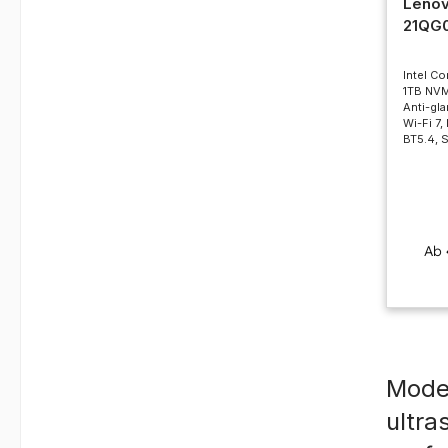
Lenov
21QG
Intel Co
1TB NVM
Anti-gla
Wi-Fi 7
BT5.4, S
Ab
Moder
ultra