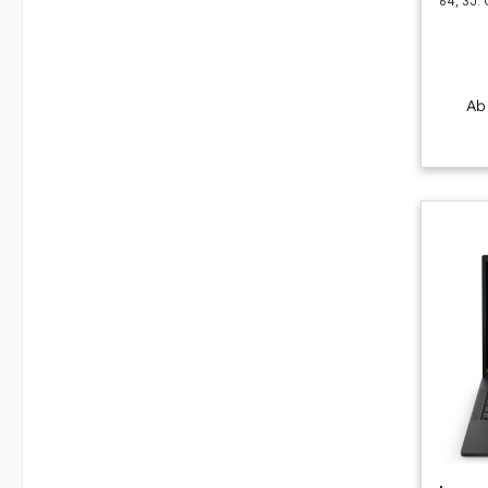
64, 3J. 
A