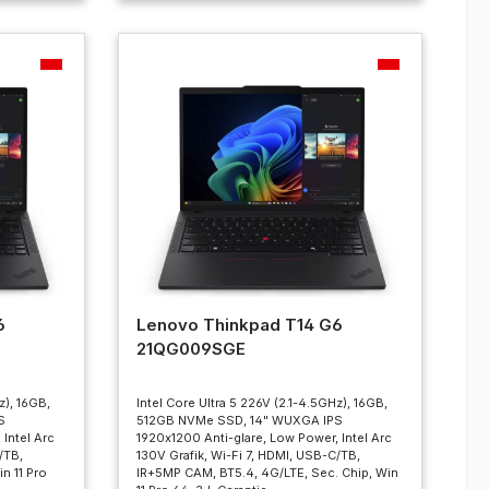
6
Lenovo Thinkpad T14 G6
21QG009SGE
z), 16GB,
Intel Core Ultra 5 226V (2.1-4.5GHz), 16GB,
S
512GB NVMe SSD, 14" WUXGA IPS
Intel Arc
1920x1200 Anti-glare, Low Power, Intel Arc
/TB,
130V Grafik, Wi-Fi 7, HDMI, USB-C/TB,
n 11 Pro
IR+5MP CAM, BT5.4, 4G/LTE, Sec. Chip, Win