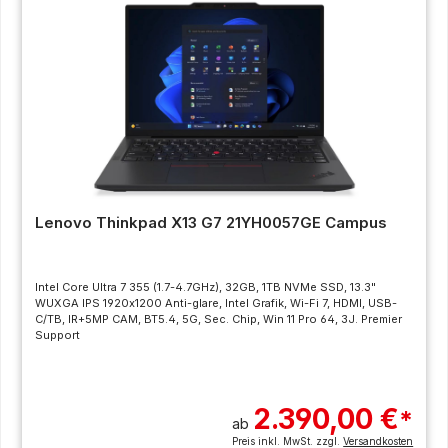
Lenovo Thinkpad X13 G7 21YH0057GE Campus
Intel Core Ultra 7 355 (1.7-4.7GHz), 32GB, 1TB NVMe SSD, 13.3"
WUXGA IPS 1920x1200 Anti-glare, Intel Grafik, Wi-Fi 7, HDMI, USB-
C/TB, IR+5MP CAM, BT5.4, 5G, Sec. Chip, Win 11 Pro 64, 3J. Premier
Support
2.390,00 €
*
ab
Preis inkl. MwSt. zzgl.
Versandkosten