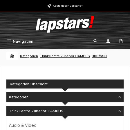
Zum Hauptinhalt springen
Kostenloser Versand*
Navigation
Kategorien
ThinkCentre Zubehör CAMPUS
HDD/SSD
Kategorien Übersicht
Kategorien
ThinkCentre Zubehör CAMPUS
Audio & Video