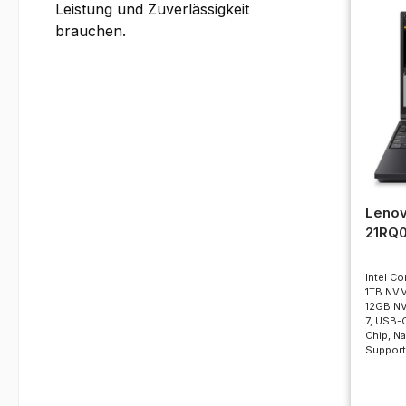
Leistung und Zuverlässigkeit
brauchen.
Lenov
21RQ
Intel Co
1TB NVM
12GB NV
7, USB-
Chip, Na
Support