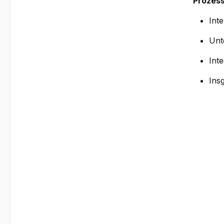
Prozess
Int
Unt
Int
Ins