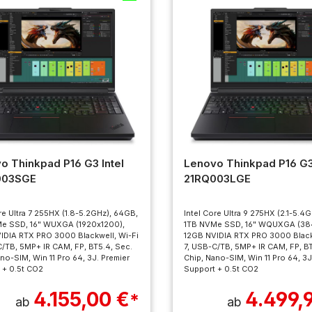
o Thinkpad P16 G3 Intel
Lenovo Thinkpad P16 G3 
003SGE
21RQ003LGE
re Ultra 7 255HX (1.8-5.2GHz), 64GB,
Intel Core Ultra 9 275HX (2.1-5.4
e SSD, 16" WUXGA (1920x1200),
1TB NVMe SSD, 16" WQUXGA (38
IDIA RTX PRO 3000 Blackwell, Wi-Fi
12GB NVIDIA RTX PRO 3000 Black
C/TB, 5MP+ IR CAM, FP, BT5.4, Sec.
7, USB-C/TB, 5MP+ IR CAM, FP, BT
no-SIM, Win 11 Pro 64, 3J. Premier
Chip, Nano-SIM, Win 11 Pro 64, 3J
 + 0.5t CO2
Support + 0.5t CO2
4.155,00 €
4.499,
*
ab
ab