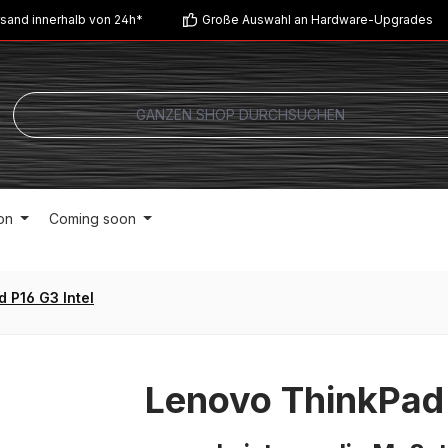
sand innerhalb von 24h*
Große Auswahl an Hardware-Upgrades
on
Coming soon
 P16 G3 Intel
Lenovo ThinkPad