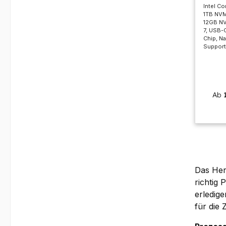
Intel Co
1TB NV
12GB NV
7, USB-
Chip, Na
Support
Ab
Das Her
richtig 
erledige
für die 