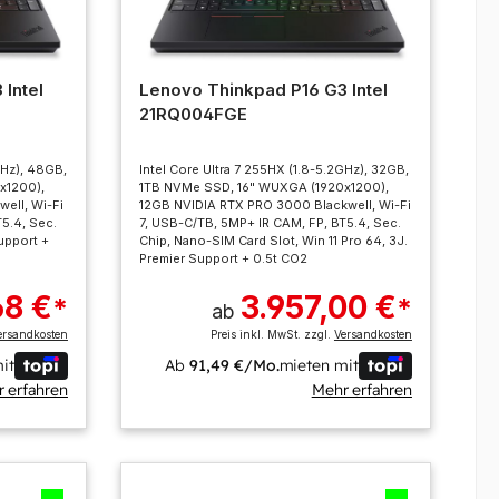
Intel
Lenovo Thinkpad P16 G3 Intel
21RQ004FGE
GHz), 48GB,
Intel Core Ultra 7 255HX (1.8-5.2GHz), 32GB,
x1200),
1TB NVMe SSD, 16" WUXGA (1920x1200),
ell, Wi-Fi
12GB NVIDIA RTX PRO 3000 Blackwell, Wi-Fi
5.4, Sec.
7, USB-C/TB, 5MP+ IR CAM, FP, BT5.4, Sec.
Support +
Chip, Nano-SIM Card Slot, Win 11 Pro 64, 3J.
Premier Support + 0.5t CO2
68 €
3.957,00 €
*
*
ab
ersandkosten
Preis inkl. MwSt. zzgl.
Versandkosten
it
Ab
91,49 €/Mo.
mieten mit
 erfahren
Mehr erfahren