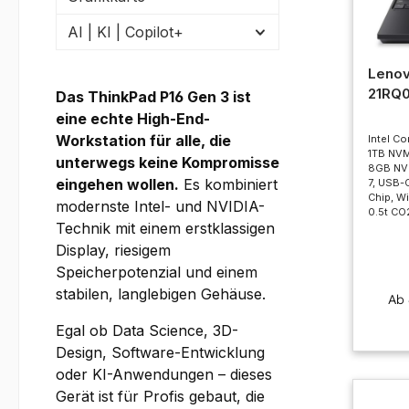
AI | KI | Copilot+
Lenov
21RQ
Das ThinkPad P16 Gen 3 ist
eine echte High-End-
Workstation für alle, die
Intel Co
1TB NVM
unterwegs keine Kompromisse
8GB NVI
eingehen wollen.
Es kombiniert
7, USB-
Chip, Wi
modernste Intel- und NVIDIA-
0.5t CO
Technik mit einem erstklassigen
Display, riesigem
Speicherpotenzial und einem
stabilen, langlebigen Gehäuse.
Ab
Egal ob Data Science, 3D-
Design, Software-Entwicklung
oder KI-Anwendungen – dieses
Gerät ist für Profis gebaut, die