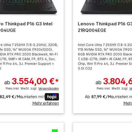
o Thinkpad P16 G3 Intel
Lenovo Thinkpad P16 G3 
004UGE
21RQ004EGE
re Ultra 7 255HX (1.8-5.2GHz), 32GB,
Intel Core Ultra 7 255HX (1.8-5.2
e SSD, 16" WUXGA (1920x1200),
1TB NVMe SSD, 16" WUXGA (1920
DIA RTX PRO 2000 Blackwell, Wi-Fi
8GB NVIDIA RTX PRO 2000 Blackw
C/TB, 5MP+ IR CAM, FP, BT5.4, Sec.
7, USB-C/TB, 5MP+ IR CAM, FP, BT
n 11 Pro 64, 3J. Premier Support +
Chip, Win 11 Pro 64, 3J. Premier 
2
0.5t CO2
3.554,00 €
3.804,
*
ab
ab
Preis inkl. MwSt. zzgl.
Versandkosten
Preis inkl. MwSt. zzgl.
V
82,49 €/Mo.
mieten mit
Ab
87,99 €/Mo.
mieten m
Mehr erfahren
Mehr