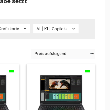
äbe setzt
Grafikkarte
AI | KI | Copilot+