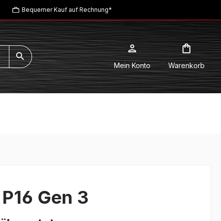
Bequemer Kauf auf Rechnung*
Mein Konto
Warenkorb
 P16 Gen 3