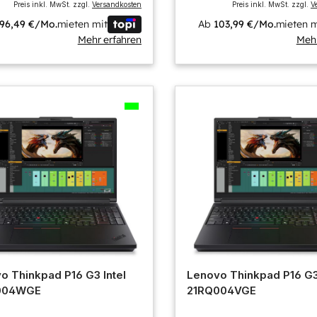
Preis inkl. MwSt. zzgl.
Versandkosten
Preis inkl. MwSt. zzgl.
V
96,49 €/Mo.
mieten mit
Ab
103,99 €/Mo.
mieten m
Mehr erfahren
Mehr
o Thinkpad P16 G3 Intel
Lenovo Thinkpad P16 G3 
004WGE
21RQ004VGE