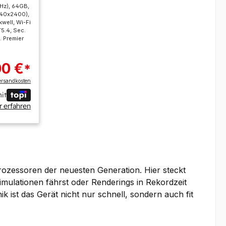
GHz), 64GB,
40x2400),
well, Wi-Fi
5.4, Sec.
. Premier
00 €
*
ersandkosten
it
 erfahren
Prozessoren der neuesten Generation. Hier steckt
 Simulationen fährst oder Renderings in Rekordzeit
ik ist das Gerät nicht nur schnell, sondern auch fit