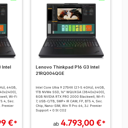
Intel
Lenovo Thinkpad P16 G3 Intel
21RQ004QGE
GHz), 64GB,
Intel Core Ultra 9 275HX (2.1-5.4GHz), 64GB,
40x2400),
1TB NVMe SSD, 16" WQUXGA (3840x2400),
well, Wi-Fi
8GB NVIDIA RTX PRO 2000 Blackwell, Wi-Fi
5.4, Sec.
7, USB-C/TB, 5MP+ IR CAM, FP, BT5.4, Sec.
. Premier
Chip, Nano-SIM, Win 11 Pro 64, 3J. Premier
Support + 0.5t CO2
99 €
4.793,00 €
*
*
ab