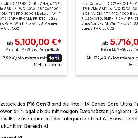
re Ultra 9 275HX (2.1-5.4GHz), 64GB,
Intel Core Ultra 9 275HX (2.1-5.4
Me SSD, 16" WQUXGA (3840x2400),
1TB NVMe SSD, 16" WQUXGA (38
IDIA RTX PRO 3000 Blackwell, Wi-Fi
16GB NVIDIA RTX PRO 4000 Black
C/TB, 5MP+ IR CAM, FP, BT5.4, Sec.
7, USB-C/TB, 5MP+ IR CAM, FP, BT
no-SIM, Win 11 Pro 64, 3J. Premier
Chip, Nano-SIM, Win 11 Pro 64, 3J
 + 0.5t CO2
Support + 0.5t CO2
5.100,00 €
5.716,
*
ab
ab
Preis inkl. MwSt. zzgl.
Versandkosten
Preis inkl. MwSt. zzgl.
V
117,99 €/Mo.
mieten mit
Ab
132,49 €/Mo.
mieten m
Mehr erfahren
Mehr
zstück des
P16 Gen 3
sind die Intel HX Series Core Ultra 
Power drin, egal ob du mit riesigen Datensätzen jonglierst,
n willst. Zusammen mit der integrierten Intel AI Boost Techn
Zukunft im Bereich KI.