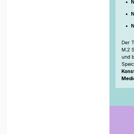
N
N
N
Der T
M.2 S
und b
Speic
Konst
Medi