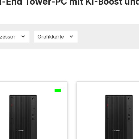
h-End Tower-PC mit KI-Boost un
zessor
Grafikkarte