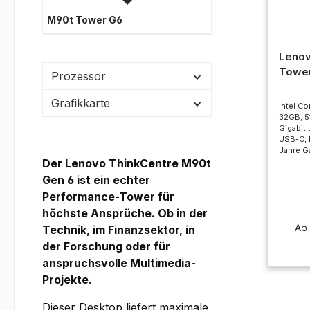
M90t Tower G6
Lenov
Towe
Prozessor
Grafikkarte
Intel Co
32GB, 5
Gigabit 
USB-C, 
Jahre G
Der Lenovo ThinkCentre M90t
Gen 6 ist ein echter
Performance-Tower für
höchste Ansprüche. Ob in der
A
Technik, im Finanzsektor, in
der Forschung oder für
anspruchsvolle Multimedia-
Projekte.
Dieser Desktop liefert maximale