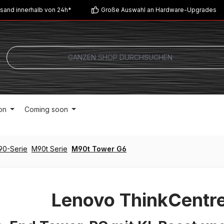
sand innerhalb von 24h*
Große Auswahl an Hardware-Upgrades
on
Coming soon
90-Serie
M90t Serie
M90t Tower G6
Lenovo ThinkCentr