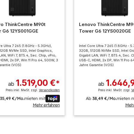
o ThinkCentre M90t
Lenovo ThinkCentre M9
r G6 12YS001GGE
Tower G6 12YS0020GE
re Ultra 7 265 (1.8GHz - 5.3GHz),
Intel Core Ultra 7 265 (1.8GHz - 5
12GB NVMe SSD, Intel Graphics,
32GB, 512GB NVMe SSD, Intel Gr
LAN, WiFi 7, BT5.4, Sec. Chip, vPro,
Gigabit LAN, WiFi 7, BT5.4, Sec. C
HDMI, 2x DP, Win 11 Pro 64, 500W, 3
USB-C, HDMI, 2x DP, Win 11 Pro 6
arantie (VOS)
Jahre Garantie (VOS)
1.519,00 €
1.646,
*
ab
ab
Preis inkl. MwSt. zzgl.
Versandkosten
Preis inkl. MwSt. zzgl.
V
b
35,49 €/Mo.
mieten mit
Ab
38,49 €/Mo.
mieten m
Mehr erfahren
Mehr