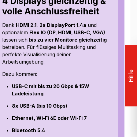
4 Displays gleichzeitig &
volle Anschlussfreiheit
Dank
HDMI 2.1
,
2x DisplayPort 1.4a
und
optionalem
Flex IO (DP, HDMI, USB-C, VGA)
lassen sich
bis zu vier Monitore gleichzeitig
betreiben. Für flüssiges Multitasking und
perfekte Visualisierung deiner
Arbeitsumgebung.
Hilfe
Dazu kommen:
USB-C mit bis zu 20 Gbps & 15W
Ladeleistung
8x USB-A (bis 10 Gbps)
Ethernet, Wi-Fi 6E oder Wi-Fi 7
Bluetooth 5.4