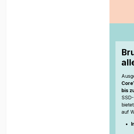
Br
al
Ausge
Core™
bis 
SSD-S
biete
auf W
I