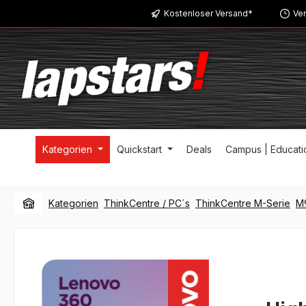
Kostenloser Versand*
Ver
m Hauptinhalt springen
Zur Suche springen
Zur Hauptnavigation springen
Kategorien
Quickstart
Deals
Campus | Educati
Kategorien
ThinkCentre / PC´s
ThinkCentre M-Serie
M