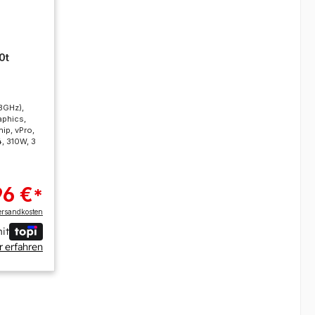
0t
.3GHz),
aphics,
hip, vPro,
4, 310W, 3
96 €
*
ersandkosten
it
 erfahren