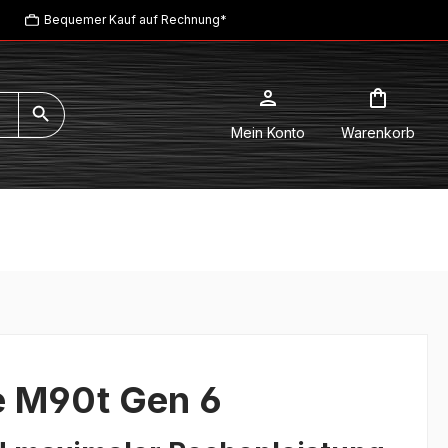
Bequemer Kauf auf Rechnung*
Mein Konto
Warenkorb
e M90t Gen 6