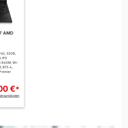
G7 AMD
Hz), 32GB,
 IPS
n 860M, Wi-
, BT5.4,
Premier
00 €
*
Versandkosten