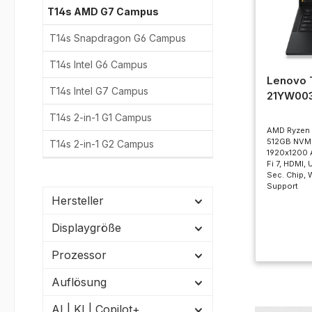
T14s AMD G7 Campus
T14s Snapdragon G6 Campus
T14s Intel G6 Campus
Lenovo 
T14s Intel G7 Campus
21YW00
T14s 2-in-1 G1 Campus
AMD Ryzen A
512GB NVM
T14s 2-in-1 G2 Campus
1920x1200 
Fi 7, HDMI,
Sec. Chip, 
Support
Hersteller
Displaygröße
Prozessor
Auflösung
AI | KI | Copilot+