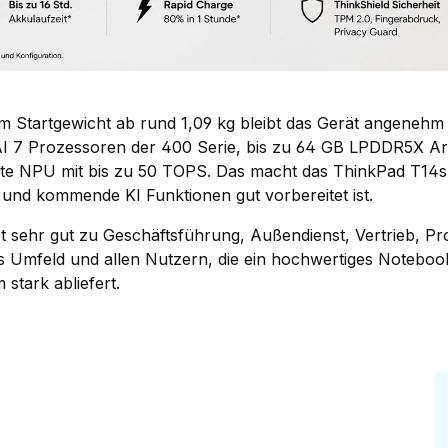
m Startgewicht ab rund 1,09 kg bleibt das Gerät angenehm l
I 7 Prozessoren der 400 Serie, bis zu 64 GB LPDDR5X Arb
erte NPU mit bis zu 50 TOPS. Das macht das ThinkPad T14s
e und kommende KI Funktionen gut vorbereitet ist.
 sehr gut zu Geschäftsführung, Außendienst, Vertrieb, Proj
s Umfeld und allen Nutzern, die ein hochwertiges Noteboo
 stark abliefert.