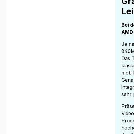
Gra
Le
Bei d
AMD 
Je n
840M
Das T
klass
mobil
Genau
integ
sehr
Präse
Vide
Progr
hocha