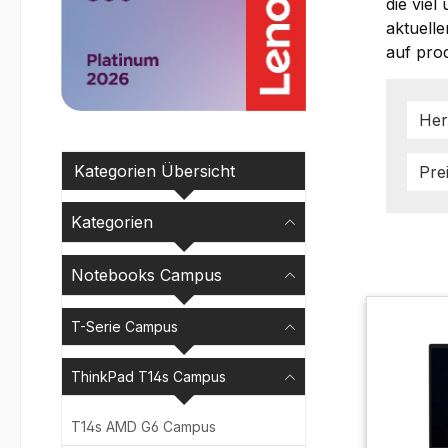
die viel
aktuelle
auf prod
Her
Kategorien Übersicht
Pre
Kategorien
Notebooks Campus
T-Serie Campus
ThinkPad T14s Campus
T14s AMD G6 Campus