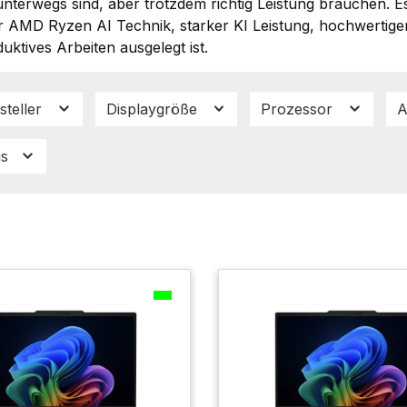
 unterwegs sind, aber trotzdem richtig Leistung brauchen. 
r AMD Ryzen AI Technik, starker KI Leistung, hochwertigem
uktives Arbeiten ausgelegt ist.
steller
Displaygröße
Prozessor
A
is