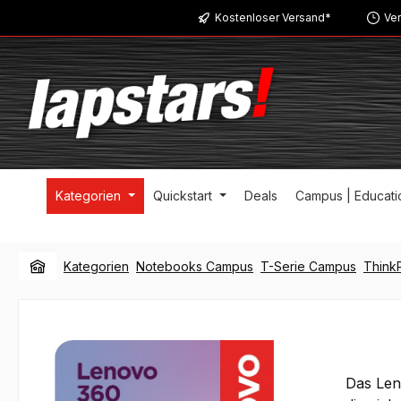
Kostenloser Versand*
Ver
m Hauptinhalt springen
Zur Suche springen
Zur Hauptnavigation springen
Kategorien
Quickstart
Deals
Campus | Educati
Kategorien
Notebooks Campus
T-Serie Campus
Think
Das Len