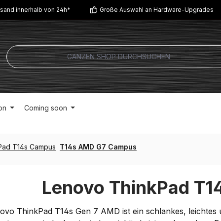
sand innerhalb von 24h*
Große Auswahl an Hardware-Upgrades
on
Coming soon
Pad T14s Campus
T14s AMD G7 Campus
Lenovo ThinkPad T1
ovo ThinkPad T14s Gen 7 AMD ist ein schlankes, leichtes 