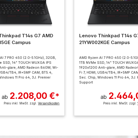
Thinkpad T14s G7 AMD
Lenovo Thinkpad T14s 
35GE Campus
21YW002KGE Campus
I 7 PRO 450 (2.0-5.1GHz), 32GB,
AMD Ryzen AI 7 PRO 450 (2.0-5.1G
e SSD, 14" TOUCH WUXGA IPS
1TB NVMe SSD, 14" TOUCH WUXGA
Anti-glare, AMD Radeon 860M, Wi-
1920x1200 Anti-glare, AMD Radeo
 USB4/TB4, IR+5MP CAM, BT5.4,
Fi 7, HDMI, USB4/TB4, IR+5MP CAM
Windows 11 Pro 64, 3J. Premier
Sec. Chip, Windows 11 Pro 64, 3J. 
Support
2.208,00 €
2.464,
*
ab
ab
Preis inkl. MwSt. zzgl.
Versandkosten
Preis inkl. MwSt. zzgl.