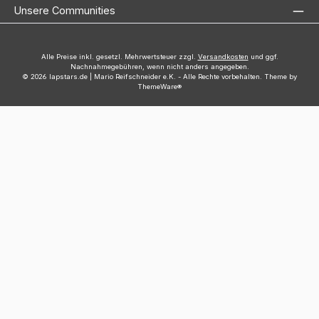
Unsere Communities
Alle Preise inkl. gesetzl. Mehrwertsteuer zzgl.
Versandkosten
und ggf.
Nachnahmegebühren, wenn nicht anders angegeben.
© 2026 lapstars.de | Mario Reifschneider e.K. - Alle Rechte vorbehalten. Theme by
ThemeWare®