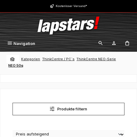
Zum Hauptinhalt springen
Kostenloser Versand*
Navigation
Kategorien
ThinkCentre / PC´s
ThinkCentre NEO-Serie
NEO 50q
Produkte filtern