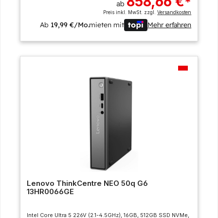
858,66 €
*
ab
Preis inkl. MwSt. zzgl.
Versandkosten
Ab
19,99 €/Mo.
mieten mit
Mehr erfahren
Lenovo ThinkCentre NEO 50q G6
13HR0066GE
Intel Core Ultra 5 226V (2.1-4.5GHz), 16GB, 512GB SSD NVMe,