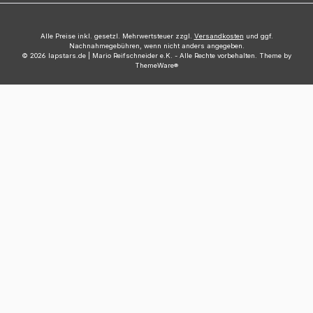
Alle Preise inkl. gesetzl. Mehrwertsteuer zzgl.
Versandkosten
und ggf.
Nachnahmegebühren, wenn nicht anders angegeben.
© 2026 lapstars.de | Mario Reifschneider e.K. - Alle Rechte vorbehalten. Theme by
ThemeWare®