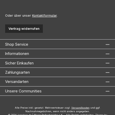
Oder über unser
Kontaktformular
.
Vertrag widerrufen
Shop Service
Informationen
Sicher Einkaufen
Zahlungsarten
Versandarten
Unsere Communities
Alle Preise inkl. gesetzl. Mehrwertsteuer zzgl.
Versandkosten
und ggf.
Nachnahmegebühren, wenn nicht anders angegeben.
© 2026 lapstars.de | Mario Reifschneider e.K. - Alle Rechte vorbehalten. Theme by