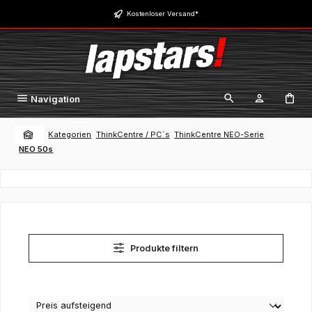
Zum Hauptinhalt springen
Kostenloser Versand*
Navigation
Kategorien
ThinkCentre / PC´s
ThinkCentre NEO-Serie
NEO 50s
Produkte filtern