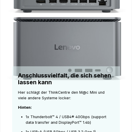
Anschlussvielfalt, die sich sehen
lassen kann
Hier schlägt der ThinkCentre den M@c Mini und
viele andere Systeme locker:
Hinten:
1x Thunderbolt™ 4 / USB4® 40Gbps (support
data transfer and DisplayPort™ 1.4b)
1x USB-A (USB 5Gbps / USB 3.2 Gen 1)