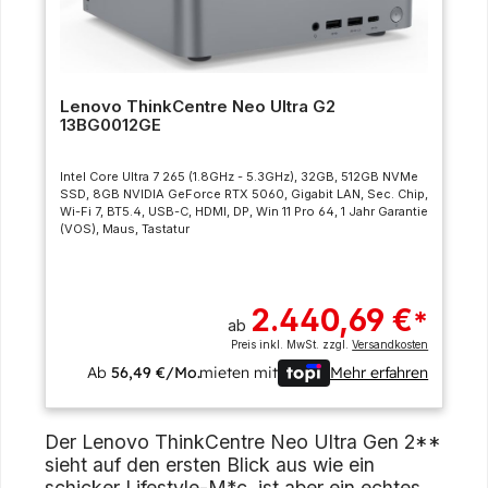
Lenovo ThinkCentre Neo Ultra G2
13BG0012GE
Intel Core Ultra 7 265 (1.8GHz - 5.3GHz), 32GB, 512GB NVMe
SSD, 8GB NVIDIA GeForce RTX 5060, Gigabit LAN, Sec. Chip,
Wi-Fi 7, BT5.4, USB-C, HDMI, DP, Win 11 Pro 64, 1 Jahr Garantie
(VOS), Maus, Tastatur
2.440,69 €
*
ab
Preis inkl. MwSt. zzgl.
Versandkosten
Ab
56,49 €/Mo.
mieten mit
Mehr erfahren
Der Lenovo ThinkCentre Neo Ultra Gen 2**
sieht auf den ersten Blick aus wie ein
schicker Lifestyle-M*c, ist aber ein echtes