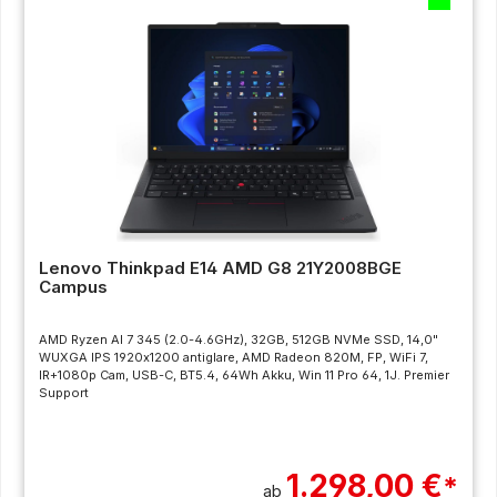
Lenovo Thinkpad E14 AMD G8 21Y2008BGE
Campus
AMD Ryzen AI 7 345 (2.0-4.6GHz), 32GB, 512GB NVMe SSD, 14,0"
WUXGA IPS 1920x1200 antiglare, AMD Radeon 820M, FP, WiFi 7,
IR+1080p Cam, USB-C, BT5.4, 64Wh Akku, Win 11 Pro 64, 1J. Premier
Support
1.298,00 €
*
ab