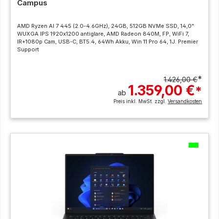
Campus
AMD Ryzen AI 7 445 (2.0-4.6GHz), 24GB, 512GB NVMe SSD, 14,0"
WUXGA IPS 1920x1200 antiglare, AMD Radeon 840M, FP, WiFi 7,
IR+1080p Cam, USB-C, BT5.4, 64Wh Akku, Win 11 Pro 64, 1J. Premier
Support
*
1.426,00 €
1.359,00 €
*
ab
Preis inkl. MwSt. zzgl.
Versandkosten