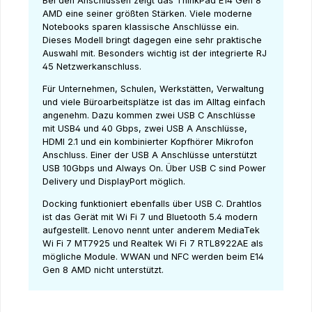
Bei den Anschlüssen zeigt das ThinkPad E14 Gen 8
AMD eine seiner größten Stärken. Viele moderne
Notebooks sparen klassische Anschlüsse ein.
Dieses Modell bringt dagegen eine sehr praktische
Auswahl mit. Besonders wichtig ist der integrierte RJ
45 Netzwerkanschluss.
Für Unternehmen, Schulen, Werkstätten, Verwaltung
und viele Büroarbeitsplätze ist das im Alltag einfach
angenehm. Dazu kommen zwei USB C Anschlüsse
mit USB4 und 40 Gbps, zwei USB A Anschlüsse,
HDMI 2.1 und ein kombinierter Kopfhörer Mikrofon
Anschluss. Einer der USB A Anschlüsse unterstützt
USB 10Gbps und Always On. Über USB C sind Power
Delivery und DisplayPort möglich.
Docking funktioniert ebenfalls über USB C. Drahtlos
ist das Gerät mit Wi Fi 7 und Bluetooth 5.4 modern
aufgestellt. Lenovo nennt unter anderem MediaTek
Wi Fi 7 MT7925 und Realtek Wi Fi 7 RTL8922AE als
mögliche Module. WWAN und NFC werden beim E14
Gen 8 AMD nicht unterstützt.