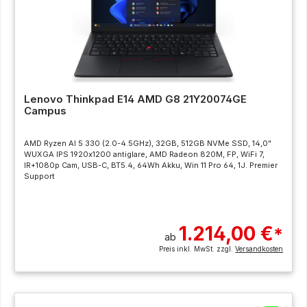
Lenovo Thinkpad E14 AMD G8 21Y20074GE
Campus
AMD Ryzen AI 5 330 (2.0-4.5GHz), 32GB, 512GB NVMe SSD, 14,0"
WUXGA IPS 1920x1200 antiglare, AMD Radeon 820M, FP, WiFi 7,
IR+1080p Cam, USB-C, BT5.4, 64Wh Akku, Win 11 Pro 64, 1J. Premier
Support
1.214,00 €
*
ab
Preis inkl. MwSt. zzgl.
Versandkosten