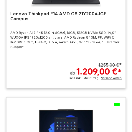
Lenovo Thinkpad E14 AMD G8 21Y2004JGE
Campus
AMD Ryzen AI 7 445 (2.0-4.6GHz), 16GB, 512GB NVMe SSD, 14,0"
WUXGA IPS 1920x1200 antiglare, AMD Radeon 840M, FP, WiFi 7,
IR+1080p Cam, USB-C, BT5.4, 64Wh Akku, Win 11 Pro 64, 1J. Premier
Support
*
1.255,00 €
1.209,00 €
*
ab
Preis inkl. MwSt. zzgl.
Versandkosten