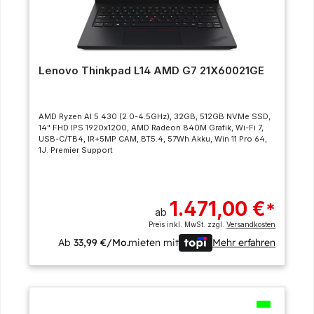
Lenovo Thinkpad L14 AMD G7 21X60021GE
AMD Ryzen AI 5 430 (2.0-4.5GHz), 32GB, 512GB NVMe SSD,
14" FHD IPS 1920x1200, AMD Radeon 840M Grafik, Wi-Fi 7,
USB-C/TB4, IR+5MP CAM, BT5.4, 57Wh Akku, Win 11 Pro 64,
1J. Premier Support
1.471,00 €
*
ab
Preis inkl. MwSt. zzgl.
Versandkosten
Ab
33,99 €/Mo.
mieten mit
Mehr erfahren