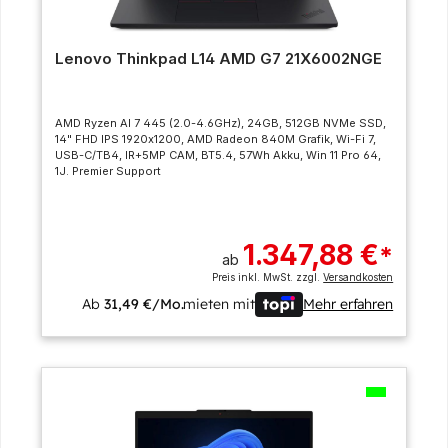
Lenovo Thinkpad L14 AMD G7 21X6002NGE
AMD Ryzen AI 7 445 (2.0-4.6GHz), 24GB, 512GB NVMe SSD,
14" FHD IPS 1920x1200, AMD Radeon 840M Grafik, Wi-Fi 7,
USB-C/TB4, IR+5MP CAM, BT5.4, 57Wh Akku, Win 11 Pro 64,
1J. Premier Support
1.347,88 €
*
ab
Preis inkl. MwSt. zzgl.
Versandkosten
Ab
31,49 €/Mo.
mieten mit
Mehr erfahren