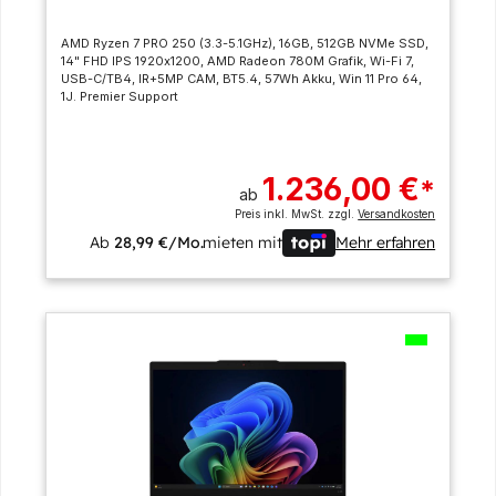
AMD Ryzen 7 PRO 250 (3.3-5.1GHz), 16GB, 512GB NVMe SSD,
14" FHD IPS 1920x1200, AMD Radeon 780M Grafik, Wi-Fi 7,
USB-C/TB4, IR+5MP CAM, BT5.4, 57Wh Akku, Win 11 Pro 64,
1J. Premier Support
1.236,00 €
*
ab
Preis inkl. MwSt. zzgl.
Versandkosten
Ab
28,99 €/Mo.
mieten mit
Mehr erfahren