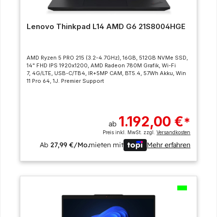
Lenovo Thinkpad L14 AMD G6 21S8004HGE
AMD Ryzen 5 PRO 215 (3.2-4.7GHz), 16GB, 512GB NVMe SSD,
14" FHD IPS 1920x1200, AMD Radeon 780M Grafik, Wi-Fi
7, 4G/LTE, USB-C/TB4, IR+5MP CAM, BT5.4, 57Wh Akku, Win
11 Pro 64, 1J. Premier Support
1.192,00 €
*
ab
Preis inkl. MwSt. zzgl.
Versandkosten
Ab
27,99 €/Mo.
mieten mit
Mehr erfahren