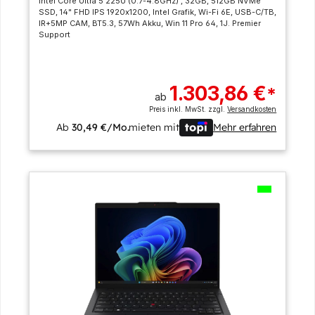
Intel Core Ultra 5 225U (0.7-4.8GHz) , 32GB, 512GB NVMe
SSD, 14" FHD IPS 1920x1200, Intel Grafik, Wi-Fi 6E, USB-C/TB,
IR+5MP CAM, BT5.3, 57Wh Akku, Win 11 Pro 64, 1J. Premier
Support
1.303,86 €
*
ab
Preis inkl. MwSt. zzgl.
Versandkosten
Ab
30,49 €/Mo.
mieten mit
Mehr erfahren