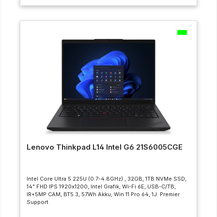
Lenovo Thinkpad L14 Intel G6 21S6005CGE
Intel Core Ultra 5 225U (0.7-4.8GHz) , 32GB, 1TB NVMe SSD,
14" FHD IPS 1920x1200, Intel Grafik, Wi-Fi 6E, USB-C/TB,
IR+5MP CAM, BT5.3, 57Wh Akku, Win 11 Pro 64, 1J. Premier
Support