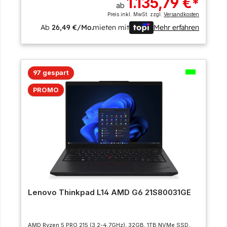
1.135,79 €
*
ab
Preis inkl. MwSt. zzgl.
Versandkosten
Ab
26,49 €/Mo.
mieten mit
Mehr erfahren
97 gespart
PROMO
Lenovo Thinkpad L14 AMD G6 21S80031GE
AMD Ryzen 5 PRO 215 (3.2-4.7GHz), 32GB, 1TB NVMe SSD,