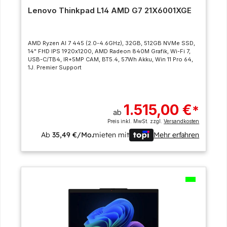
Lenovo Thinkpad L14 AMD G7 21X6001XGE
AMD Ryzen AI 7 445 (2.0-4.6GHz), 32GB, 512GB NVMe SSD,
14" FHD IPS 1920x1200, AMD Radeon 840M Grafik, Wi-Fi 7,
USB-C/TB4, IR+5MP CAM, BT5.4, 57Wh Akku, Win 11 Pro 64,
1J. Premier Support
1.515,00 €
*
ab
Preis inkl. MwSt. zzgl.
Versandkosten
Ab
35,49 €/Mo.
mieten mit
Mehr erfahren