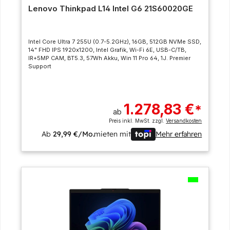
Lenovo Thinkpad L14 Intel G6 21S60020GE
Intel Core Ultra 7 255U (0.7-5.2GHz), 16GB, 512GB NVMe SSD,
14" FHD IPS 1920x1200, Intel Grafik, Wi-Fi 6E, USB-C/TB,
IR+5MP CAM, BT5.3, 57Wh Akku, Win 11 Pro 64, 1J. Premier
Support
1.278,83 €
*
ab
Preis inkl. MwSt. zzgl.
Versandkosten
Ab
29,99 €/Mo.
mieten mit
Mehr erfahren