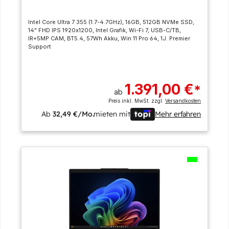
Intel Core Ultra 7 355 (1.7-4.7GHz), 16GB, 512GB NVMe SSD,
14" FHD IPS 1920x1200, Intel Grafik, Wi-Fi 7, USB-C/TB,
IR+5MP CAM, BT5.4, 57Wh Akku, Win 11 Pro 64, 1J. Premier
Support
1.391,00 €
*
ab
Preis inkl. MwSt. zzgl.
Versandkosten
Ab
32,49 €/Mo.
mieten mit
Mehr erfahren