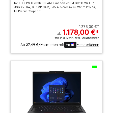
14" FHD IPS 1920x1200, AMD Radeon 780M Grafik, Wi-Fi 7,
USB-C/TB4, IR+5MP CAM, BT5.4, 57Wh Akku, Win 11 Pro 64,
1J. Premier Support
*
1.275,00 €
1.178,00 €
*
ab
Preis inkl. MwSt. zzgl.
Versandkosten
Ab
27,49 €/Mo.
mieten mit
Mehr erfahren