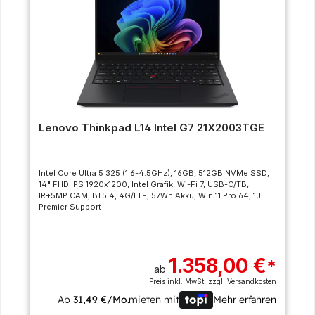
Lenovo Thinkpad L14 Intel G7 21X2003TGE
Intel Core Ultra 5 325 (1.6-4.5GHz), 16GB, 512GB NVMe SSD,
14" FHD IPS 1920x1200, Intel Grafik, Wi-Fi 7, USB-C/TB,
IR+5MP CAM, BT5.4, 4G/LTE, 57Wh Akku, Win 11 Pro 64, 1J.
Premier Support
1.358,00 €
*
ab
Preis inkl. MwSt. zzgl.
Versandkosten
Ab
31,49 €/Mo.
mieten mit
Mehr erfahren