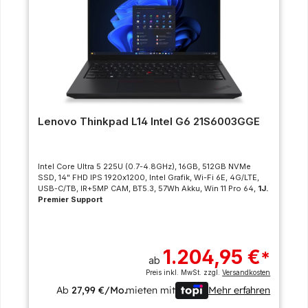
Lenovo Thinkpad L14 Intel G6 21S6003GGE
Intel Core Ultra 5 225U (0.7-4.8GHz), 16GB, 512GB NVMe
SSD, 14" FHD IPS 1920x1200, Intel Grafik, Wi-Fi 6E, 4G/LTE,
USB-C/TB, IR+5MP CAM, BT5.3, 57Wh Akku, Win 11 Pro 64,
1J.
Premier Support
1.204,95 €
*
ab
Preis inkl. MwSt. zzgl.
Versandkosten
Ab
27,99 €/Mo.
mieten mit
Mehr erfahren