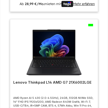
Ab
28,99 €/Mo.
mieten mit
Mehr erfahren
Lenovo Thinkpad L14 AMD G7 21X6002LGE
AMD Ryzen AI 5 430 (2.0-4.5GHz), 24GB, 512GB NVMe SSD,
14" FHD IPS 1920x1200, AMD Radeon 840M Grafik, Wi-Fi 7,
USB-C/TB4, IR+5MP CAM, BT5.4, 57Wh Akku, Win 11 Pro 64,