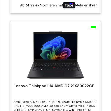
Ab
34,99 €/Mo.
mieten mit
Mehr erfahren
Lenovo Thinkpad L14 AMD G7 21X60022GE
AMD Ryzen AI 5 430 (2.0-4.5GHz), 32GB, 1TB NVMe SSD, 14"
FHD IPS 1920x1200, AMD Radeon 840M Grafik, Wi-Fi 7, USB-
C/TB4, IR+5MP CAM, BT5.4, 57Wh Akku, Win 11 Pro 64, 1J.