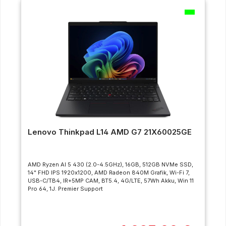
Lenovo Thinkpad L14 AMD G7 21X60025GE
AMD Ryzen AI 5 430 (2.0-4.5GHz), 16GB, 512GB NVMe SSD,
14" FHD IPS 1920x1200, AMD Radeon 840M Grafik, Wi-Fi 7,
USB-C/TB4, IR+5MP CAM, BT5.4, 4G/LTE, 57Wh Akku, Win 11
Pro 64, 1J. Premier Support