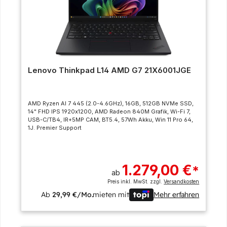
Lenovo Thinkpad L14 AMD G7 21X6001JGE
AMD Ryzen AI 7 445 (2.0-4.6GHz), 16GB, 512GB NVMe SSD,
14" FHD IPS 1920x1200, AMD Radeon 840M Grafik, Wi-Fi 7,
USB-C/TB4, IR+5MP CAM, BT5.4, 57Wh Akku, Win 11 Pro 64,
1J. Premier Support
1.279,00 €
*
ab
Preis inkl. MwSt. zzgl.
Versandkosten
Ab
29,99 €/Mo.
mieten mit
Mehr erfahren