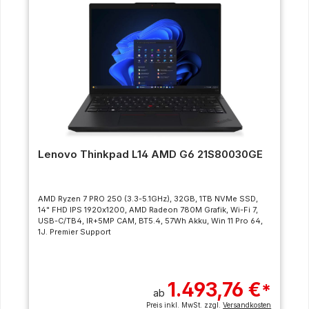
Lenovo Thinkpad L14 AMD G6 21S80030GE
AMD Ryzen 7 PRO 250 (3.3-5.1GHz), 32GB, 1TB NVMe SSD,
14" FHD IPS 1920x1200, AMD Radeon 780M Grafik, Wi-Fi 7,
USB-C/TB4, IR+5MP CAM, BT5.4, 57Wh Akku, Win 11 Pro 64,
1J. Premier Support
1.493,76 €
*
ab
Preis inkl. MwSt. zzgl.
Versandkosten