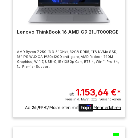
Lenovo ThinkBook 16 AMD G9 21UT000RGE
AMD Ryzen 7 250 (3.3-5.1GHz), 32GB DDR5, 1TB NVMe SSD,
16” IPS WUXGA 1920x1200 anti-glare, AMD Radeon 740M
Graphics, Wifi 7, USB-C, IR+1080p Cam, BT5.4, Win 11 Pro 64,
1J. Premier Support
1.153,64 €
*
ab
Preis inkl. MwSt. zzgl.
Versandkosten
Ab
26,99 €/Mo.
mieten mit
Mehr erfahren