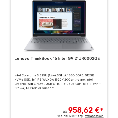
Lenovo ThinkBook 16 Intel G9 21UR0002GE
Intel Core Ultra 5 325U (1.6-4.5GHz), 16GB DDR5, 512GB
NVMe SSD, 16” IPS WUXGA 1920x1200 anti-glare, Intel
Graphic, Wifi 7, HDMI, USB4/TB, IR+1080p Cam, BT5.4, Win 11
Pro 64, 1J. Premier Support
958,62 €
*
ab
Preis inkl. MwSt. zzgl.
Versandkosten