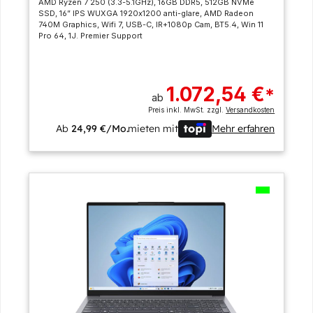
AMD Ryzen 7 250 (3.3-5.1GHz), 16GB DDR5, 512GB NVMe
SSD, 16” IPS WUXGA 1920x1200 anti-glare, AMD Radeon
740M Graphics, Wifi 7, USB-C, IR+1080p Cam, BT5.4, Win 11
Pro 64, 1J. Premier Support
1.072,54 €
*
ab
Preis inkl. MwSt. zzgl.
Versandkosten
Ab
24,99 €/Mo.
mieten mit
Mehr erfahren