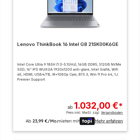
Lenovo ThinkBook 16 Intel G8 21SK00K6GE
Intel Core Ultra 9 185H (1.0-5.1GHz), 16GB DDR5, 512GB NVMe
SSD, 16” IPS WUXGA 1920x1200 anti-glare, Intel Grafik, Wifi
6E, HDMI, USB4/TB, IR+1080p Cam, BT5.3, Win 11 Pro 64, 1J.
Premier Support
1.032,00 €
*
ab
Preis inkl. MwSt. zzgl.
Versandkosten
Ab
23,99 €/Mo.
mieten mit
Mehr erfahren