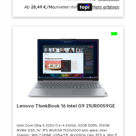
Ab
28,49 €/Mo.
mieten mit
Mehr erfahren
Lenovo ThinkBook 16 Intel G9 21UR0059GE
Intel Core Ultra 5 325U (1.6-4.5GHz), 32GB DDR5, 512GB
NVMe SSD, 16” IPS WUXGA 1920x1200 anti-glare, Intel
Graphic, Wifi 7, HDMI, USB4/TB, IR+1080p Cam, BT5.4, Win 11