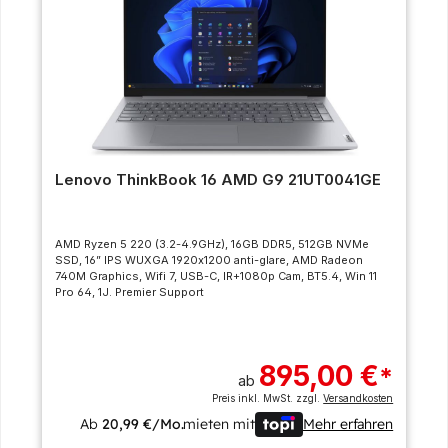
Lenovo ThinkBook 16 AMD G9 21UT0041GE
AMD Ryzen 5 220 (3.2-4.9GHz), 16GB DDR5, 512GB NVMe
SSD, 16” IPS WUXGA 1920x1200 anti-glare, AMD Radeon
740M Graphics, Wifi 7, USB-C, IR+1080p Cam, BT5.4, Win 11
Pro 64, 1J. Premier Support
895,00 €
*
ab
Preis inkl. MwSt. zzgl.
Versandkosten
Ab
20,99 €/Mo.
mieten mit
Mehr erfahren