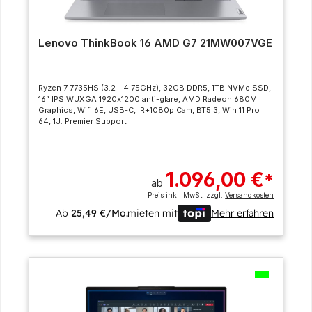
Lenovo ThinkBook 16 AMD G7 21MW007VGE
Ryzen 7 7735HS (3.2 - 4.75GHz), 32GB DDR5, 1TB NVMe SSD,
16” IPS WUXGA 1920x1200 anti-glare, AMD Radeon 680M
Graphics, Wifi 6E, USB-C, IR+1080p Cam, BT5.3, Win 11 Pro
64, 1J. Premier Support
1.096,00 €
*
ab
Preis inkl. MwSt. zzgl.
Versandkosten
Ab
25,49 €/Mo.
mieten mit
Mehr erfahren