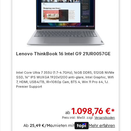
Lenovo ThinkBook 16 Intel G9 21UR0057GE
Intel Core Ultra 7 355U (1.7-4.7GHz), 16GB DDR5, 512GB NVMe
SSD, 16” IPS WUXGA 1920x1200 anti-glare, Intel Graphic, Wifi
7, HDMI, USB4/TB, IR+1080p Cam, BT5.4, Win 11 Pro 64, 1J.
Premier Support
1.098,76 €
*
ab
Preis inkl. MwSt. zzgl.
Versandkosten
Ab
25,49 €/Mo.
mieten mit
Mehr erfahren