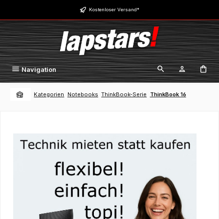
Zum Hauptinhalt springen
Kostenloser Versand*
Navigation
Kategorien
Notebooks
ThinkBook-Serie
ThinkBook 16