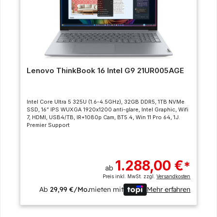
Lenovo ThinkBook 16 Intel G9 21UR005AGE
Intel Core Ultra 5 325U (1.6-4.5GHz), 32GB DDR5, 1TB NVMe
SSD, 16” IPS WUXGA 1920x1200 anti-glare, Intel Graphic, Wifi
7, HDMI, USB4/TB, IR+1080p Cam, BT5.4, Win 11 Pro 64, 1J.
Premier Support
1.288,00 €
*
ab
Preis inkl. MwSt. zzgl.
Versandkosten
Ab
29,99 €/Mo.
mieten mit
Mehr erfahren