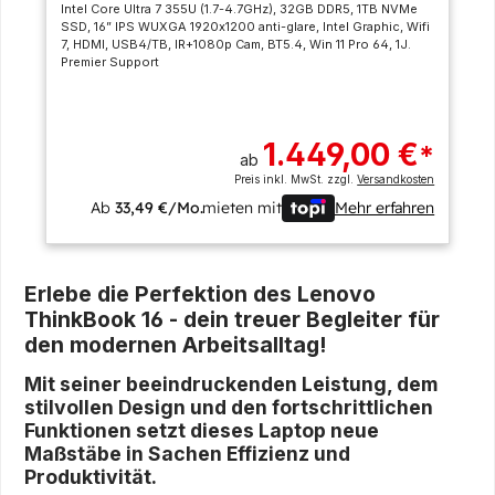
Intel Core Ultra 7 355U (1.7-4.7GHz), 32GB DDR5, 1TB NVMe
SSD, 16” IPS WUXGA 1920x1200 anti-glare, Intel Graphic, Wifi
7, HDMI, USB4/TB, IR+1080p Cam, BT5.4, Win 11 Pro 64, 1J.
Premier Support
1.449,00 €
*
ab
Preis inkl. MwSt. zzgl.
Versandkosten
Ab
33,49 €/Mo.
mieten mit
Mehr erfahren
Erlebe die Perfektion des Lenovo
ThinkBook 16 - dein treuer Begleiter für
den modernen Arbeitsalltag!
Mit seiner beeindruckenden Leistung, dem
stilvollen Design und den fortschrittlichen
Funktionen setzt dieses Laptop neue
Maßstäbe in Sachen Effizienz und
Produktivität.