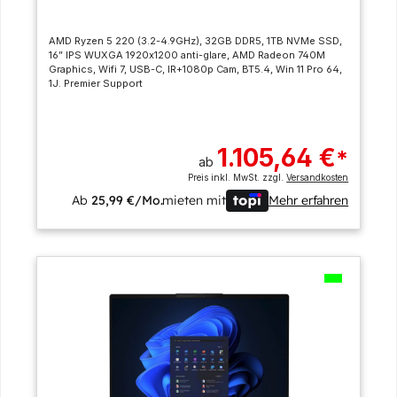
AMD Ryzen 5 220 (3.2-4.9GHz), 32GB DDR5, 1TB NVMe SSD,
16” IPS WUXGA 1920x1200 anti-glare, AMD Radeon 740M
Graphics, Wifi 7, USB-C, IR+1080p Cam, BT5.4, Win 11 Pro 64,
1J. Premier Support
1.105,64 €
*
ab
Preis inkl. MwSt. zzgl.
Versandkosten
Ab
25,99 €/Mo.
mieten mit
Mehr erfahren