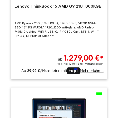
Lenovo ThinkBook 16 AMD G9 21UT000KGE
AMD Ryzen 7 250 (3.3-5.1GHz), 32GB DDR5, 512GB NVMe
SSD, 16” IPS WUXGA 1920x1200 anti-glare, AMD Radeon
740M Graphics, Wifi 7, USB-C, IR+1080p Cam, BT5.4, Win 11
Pro 64, 1J. Premier Support
1.279,00 €
*
ab
Preis inkl. MwSt. zzgl.
Versandkosten
Ab
29,99 €/Mo.
mieten mit
Mehr erfahren