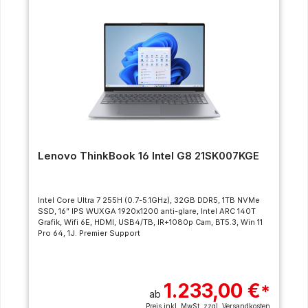
Lenovo ThinkBook 16 Intel G8 21SK007KGE
Intel Core Ultra 7 255H (0.7-5.1GHz), 32GB DDR5, 1TB NVMe
SSD, 16” IPS WUXGA 1920x1200 anti-glare, Intel ARC 140T
Grafik, Wifi 6E, HDMI, USB4/TB, IR+1080p Cam, BT5.3, Win 11
Pro 64, 1J. Premier Support
1.233,00 €
*
ab
Preis inkl. MwSt. zzgl.
Versandkosten