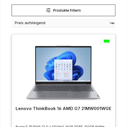
Produkte filtern
Lenovo ThinkBook 16 AMD G7 21MW001WGE
Ryzen 5 7535HS (3.3-4.55GHz), 16GB DDR5, 512GB NVMe