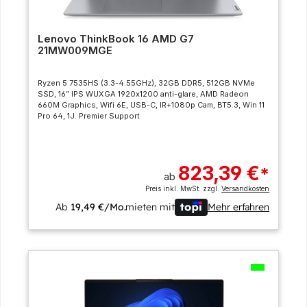
Lenovo ThinkBook 16 AMD G7
21MW009MGE
Ryzen 5 7535HS (3.3-4.55GHz), 32GB DDR5, 512GB NVMe
SSD, 16” IPS WUXGA 1920x1200 anti-glare, AMD Radeon
660M Graphics, Wifi 6E, USB-C, IR+1080p Cam, BT5.3, Win 11
Pro 64, 1J. Premier Support
823,39 €
*
ab
Preis inkl. MwSt. zzgl.
Versandkosten
Ab
19,49 €/Mo.
mieten mit
Mehr erfahren