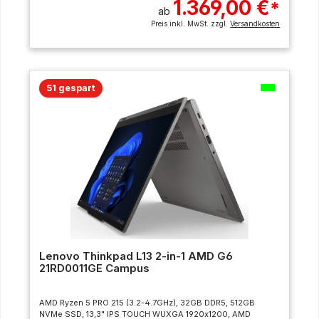
1.369,00 €
*
ab
Preis inkl. MwSt. zzgl.
Versandkosten
51 gespart
Lenovo Thinkpad L13 2-in-1 AMD G6
21RD0011GE Campus
AMD Ryzen 5 PRO 215 (3.2-4.7GHz), 32GB DDR5, 512GB
NVMe SSD, 13,3" IPS TOUCH WUXGA 1920x1200, AMD