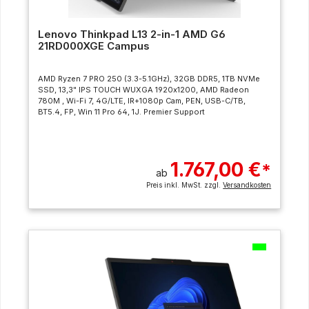
Lenovo Thinkpad L13 2-in-1 AMD G6
21RD000XGE Campus
AMD Ryzen 7 PRO 250 (3.3-5.1GHz), 32GB DDR5, 1TB NVMe
SSD, 13,3" IPS TOUCH WUXGA 1920x1200, AMD Radeon
780M , Wi-Fi 7, 4G/LTE, IR+1080p Cam, PEN, USB-C/TB,
BT5.4, FP, Win 11 Pro 64, 1J. Premier Support
1.767,00 €
*
ab
Preis inkl. MwSt. zzgl.
Versandkosten