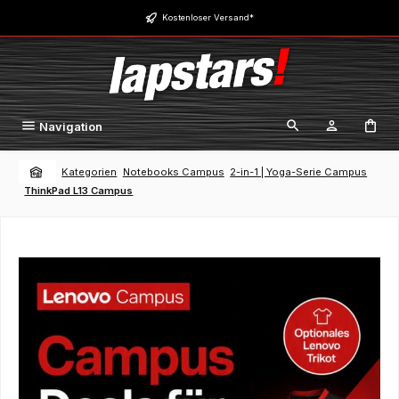
Zum Hauptinhalt springen
Kostenloser Versand*
Navigation
Kategorien
Notebooks Campus
2-in-1 | Yoga-Serie Campus
ThinkPad L13 Campus