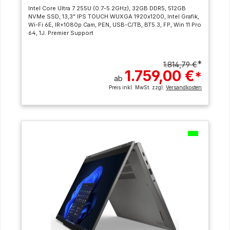
Intel Core Ultra 7 255U (0.7-5.2GHz), 32GB DDR5, 512GB
NVMe SSD, 13,3" IPS TOUCH WUXGA 1920x1200, Intel Grafik,
Wi-Fi 6E, IR+1080p Cam, PEN, USB-C/TB, BT5.3, FP, Win 11 Pro
64, 1J. Premier Support
*
1.814,79 €
1.759,00 €
*
ab
Preis inkl. MwSt. zzgl.
Versandkosten