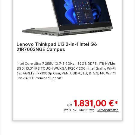
Lenovo Thinkpad L13 2-in-1 Intel G6
21R7003NGE Campus
Intel Core Ultra 7 255U (0.7-5.2GHz), 32GB DDR5, 1TB NVMe
SSD, 13,3" IPS TOUCH WUXGA 1920x1200, Intel Grafik, Wi-Fi
6E, 4G/LTE, IR+1080p Cam, PEN, USB-C/TB, BT5.3, FP, Win 11
Pro 64, 1J. Premier Support
1.831,00 €
*
ab
Preis inkl. MwSt. zzgl.
Versandkosten