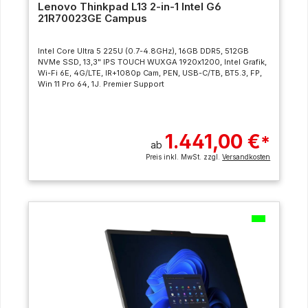
Lenovo Thinkpad L13 2-in-1 Intel G6
21R70023GE Campus
Intel Core Ultra 5 225U (0.7-4.8GHz), 16GB DDR5, 512GB
NVMe SSD, 13,3" IPS TOUCH WUXGA 1920x1200, Intel Grafik,
Wi-Fi 6E, 4G/LTE, IR+1080p Cam, PEN, USB-C/TB, BT5.3, FP,
Win 11 Pro 64, 1J. Premier Support
1.441,00 €
*
ab
Preis inkl. MwSt. zzgl.
Versandkosten