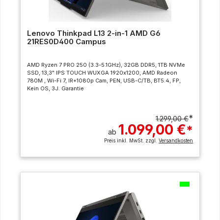
Lenovo Thinkpad L13 2-in-1 AMD G6
21RES0D400 Campus
AMD Ryzen 7 PRO 250 (3.3-5.1GHz), 32GB DDR5, 1TB NVMe
SSD, 13,3" IPS TOUCH WUXGA 1920x1200, AMD Radeon
780M , Wi-Fi 7, IR+1080p Cam, PEN, USB-C/TB, BT5.4, FP,
Kein OS, 3J. Garantie
*
1.299,00 €
1.099,00 €
*
ab
Preis inkl. MwSt. zzgl.
Versandkosten