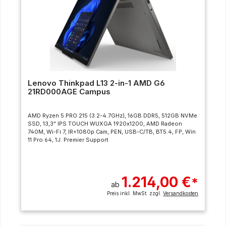
Lenovo Thinkpad L13 2-in-1 AMD G6
21RD000AGE Campus
AMD Ryzen 5 PRO 215 (3.2-4.7GHz), 16GB DDR5, 512GB NVMe
SSD, 13,3" IPS TOUCH WUXGA 1920x1200, AMD Radeon
740M, Wi-Fi 7, IR+1080p Cam, PEN, USB-C/TB, BT5.4, FP, Win
11 Pro 64, 1J. Premier Support
1.214,00 €
*
ab
Preis inkl. MwSt. zzgl.
Versandkosten