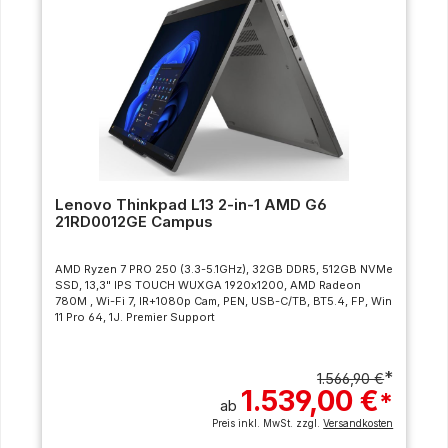
Lenovo Thinkpad L13 2-in-1 AMD G6
21RD0012GE Campus
AMD Ryzen 7 PRO 250 (3.3-5.1GHz), 32GB DDR5, 512GB NVMe
SSD, 13,3" IPS TOUCH WUXGA 1920x1200, AMD Radeon
780M , Wi-Fi 7, IR+1080p Cam, PEN, USB-C/TB, BT5.4, FP, Win
11 Pro 64, 1J. Premier Support
*
1.566,90 €
1.539,00 €
*
ab
Preis inkl. MwSt. zzgl.
Versandkosten