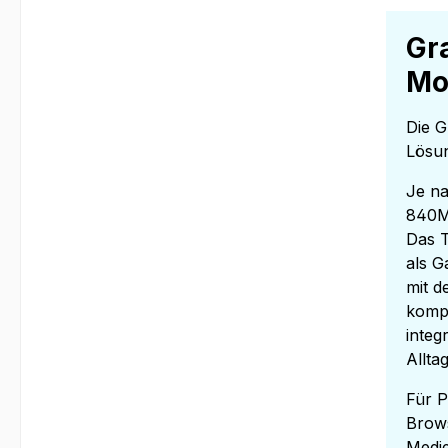
Gr
Mo
Die G
Lösu
Je n
840M
Das T
als G
mit d
kompa
integ
Allta
Für P
Brow
Medie