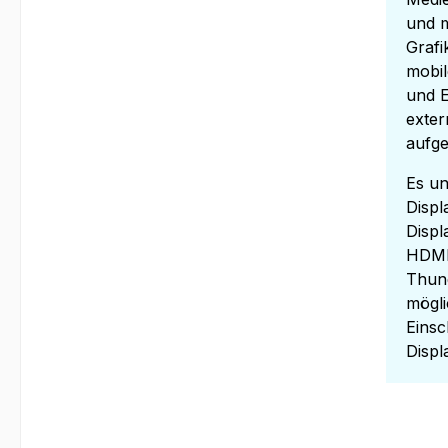
und m
Grafi
mobil
und E
exter
aufge
Es un
Displ
Displ
HDMI 
Thund
mögli
Einsc
Displ