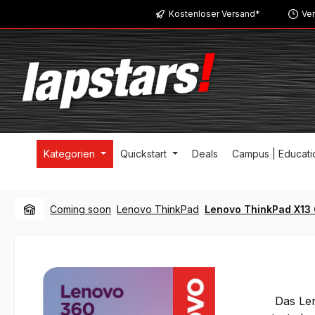
Kostenloser Versand*
Ver
m Hauptinhalt springen
Zur Suche springen
Zur Hauptnavigation springen
Kategorien
Quickstart
Deals
Campus | Educati
Coming soon
Lenovo ThinkPad
Lenovo ThinkPad X13
Das Len