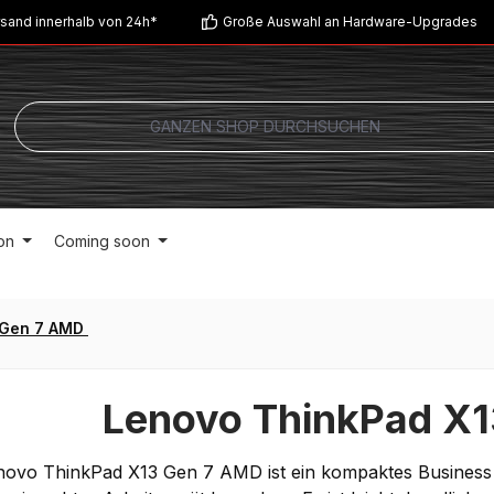
sand innerhalb von 24h*
Große Auswahl an Hardware-Upgrades
on
Coming soon
 Gen 7 AMD
Lenovo ThinkPad X
ovo ThinkPad X13 Gen 7 AMD ist ein kompaktes Business No