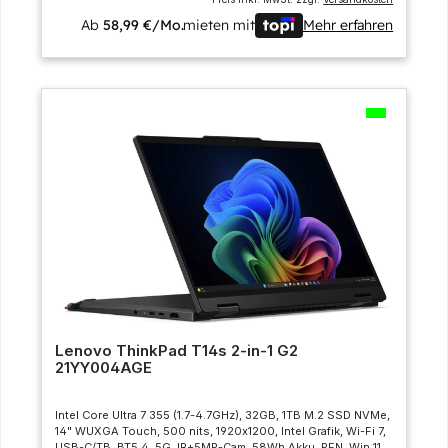
Ab
58,99 €/Mo.
mieten mit
Mehr erfahren
Lenovo ThinkPad T14s 2-in-1 G2
21YY004AGE
Intel Core Ultra 7 355 (1.7-4.7GHz), 32GB, 1TB M.2 SSD NVMe,
14" WUXGA Touch, 500 nits, 1920x1200, Intel Grafik, Wi-Fi 7,
USB-C/TB, BT5.4, 5G, IR+5MP-Cam, 58Wh Akku, PEN, Win 11