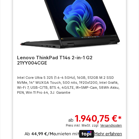
Lenovo ThinkPad T14s 2-in-1 G2
21YY004CGE
Intel Core Ultra 5 325 (1.6-4.5GHz), 16GB, 512GB M.2 SSD
NVMe, 14" WUXGA Touch, 500 nits, 1920x1200, Intel Grafik,
Wi-Fi 7, USB-C/TB, BT5.4, 4G/LTE, IR+5MP-Cam, 58Wh Akku,
PEN, Win 11 Pro 64, 3J. Garantie
1.940,75 €
*
ab
Preis inkl. MwSt. zzgl.
Versandkosten
Ab
44,99 €/Mo.
mieten mit
Mehr erfahren