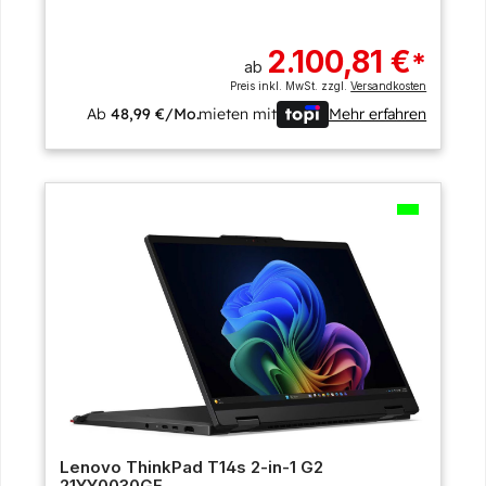
2.100,81 €
*
ab
Preis inkl. MwSt. zzgl.
Versandkosten
Ab
48,99 €/Mo.
mieten mit
Mehr erfahren
Lenovo ThinkPad T14s 2-in-1 G2
21YY0030GE