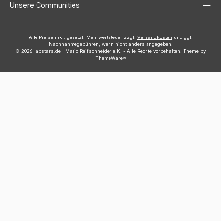
Unsere Communities
Alle Preise inkl. gesetzl. Mehrwertsteuer zzgl.
Versandkosten
und ggf.
Nachnahmegebühren, wenn nicht anders angegeben.
© 2026 lapstars.de | Mario Reifschneider e.K. - Alle Rechte vorbehalten. Theme by
ThemeWare®