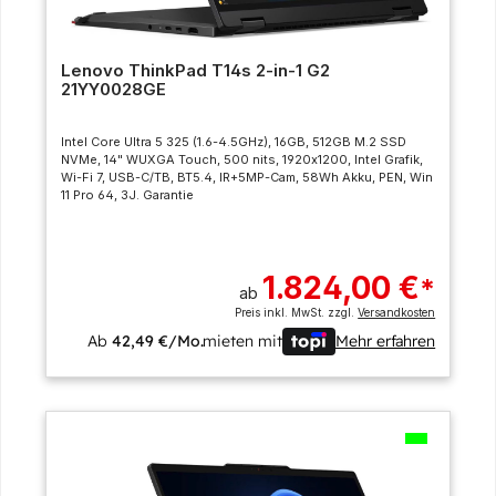
Lenovo ThinkPad T14s 2-in-1 G2
21YY0028GE
Intel Core Ultra 5 325 (1.6-4.5GHz), 16GB, 512GB M.2 SSD
NVMe, 14" WUXGA Touch, 500 nits, 1920x1200, Intel Grafik,
Wi-Fi 7, USB-C/TB, BT5.4, IR+5MP-Cam, 58Wh Akku, PEN, Win
11 Pro 64, 3J. Garantie
1.824,00 €
*
ab
Preis inkl. MwSt. zzgl.
Versandkosten
Ab
42,49 €/Mo.
mieten mit
Mehr erfahren