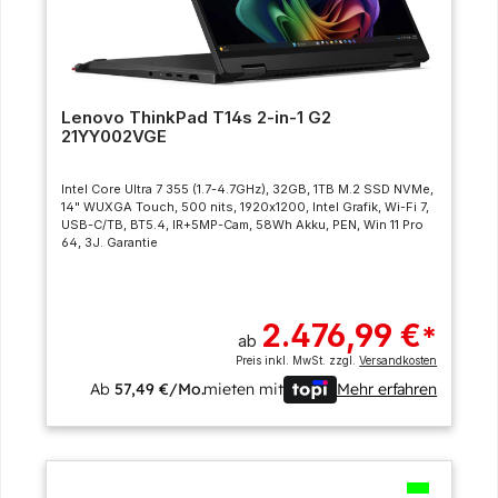
Lenovo ThinkPad T14s 2-in-1 G2
21YY002VGE
Intel Core Ultra 7 355 (1.7-4.7GHz), 32GB, 1TB M.2 SSD NVMe,
14" WUXGA Touch, 500 nits, 1920x1200, Intel Grafik, Wi-Fi 7,
USB-C/TB, BT5.4, IR+5MP-Cam, 58Wh Akku, PEN, Win 11 Pro
64, 3J. Garantie
2.476,99 €
*
ab
Preis inkl. MwSt. zzgl.
Versandkosten
Ab
57,49 €/Mo.
mieten mit
Mehr erfahren