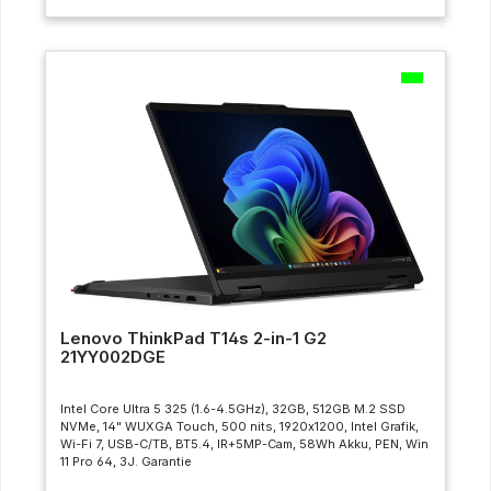
Lenovo ThinkPad T14s 2-in-1 G2
21YY002DGE
Intel Core Ultra 5 325 (1.6-4.5GHz), 32GB, 512GB M.2 SSD
NVMe, 14" WUXGA Touch, 500 nits, 1920x1200, Intel Grafik,
Wi-Fi 7, USB-C/TB, BT5.4, IR+5MP-Cam, 58Wh Akku, PEN, Win
11 Pro 64, 3J. Garantie