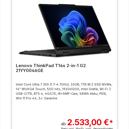
Lenovo ThinkPad T14s 2-in-1 G2
21YY0046GE
Intel Core Ultra 7 355 (1.7-4.7GHz), 32GB, 1TB M.2 SSD NVMe,
14" WUXGA Touch, 500 nits, 1920x1200, Intel Grafik, Wi-Fi 7,
USB-C/TB, BT5.4, 4G/LTE, IR+5MP-Cam, 58Wh Akku, PEN,
Win 11 Pro 64, 3J. Garantie
2.533,00 €
*
ab
Preis inkl. MwSt. zzgl.
Versandkosten