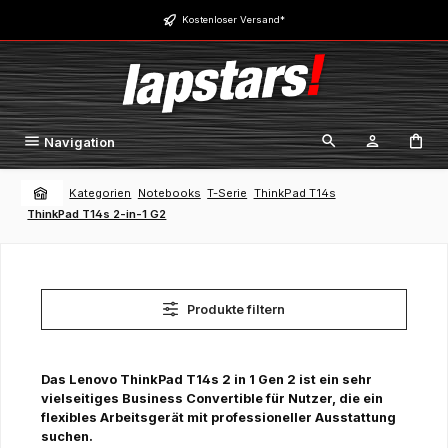
Zum Hauptinhalt springen
Kostenloser Versand*
Navigation
Kategorien
Notebooks
T-Serie
ThinkPad T14s
ThinkPad T14s 2-in-1 G2
Produkte filtern
Das Lenovo ThinkPad T14s 2 in 1 Gen 2 ist ein sehr
vielseitiges Business Convertible für Nutzer, die ein
flexibles Arbeitsgerät mit professioneller Ausstattung
suchen.