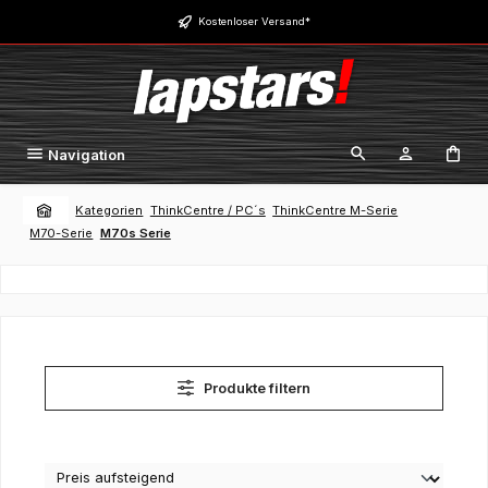
Zum Hauptinhalt springen
Kostenloser Versand*
Navigation
Kategorien
ThinkCentre / PC´s
ThinkCentre M-Serie
M70-Serie
M70s Serie
Produkte filtern