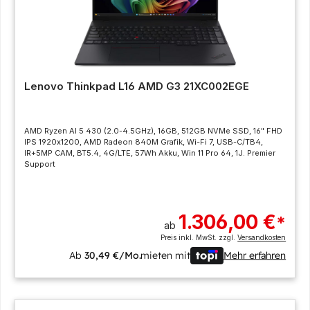
Lenovo Thinkpad L16 AMD G3 21XC002EGE
AMD Ryzen AI 5 430 (2.0-4.5GHz), 16GB, 512GB NVMe SSD, 16" FHD
IPS 1920x1200, AMD Radeon 840M Grafik, Wi-Fi 7, USB-C/TB4,
IR+5MP CAM, BT5.4, 4G/LTE, 57Wh Akku, Win 11 Pro 64, 1J. Premier
Support
1.306,00 €
*
ab
Preis inkl. MwSt. zzgl.
Versandkosten
Ab
30,49 €/Mo.
mieten mit
Mehr erfahren