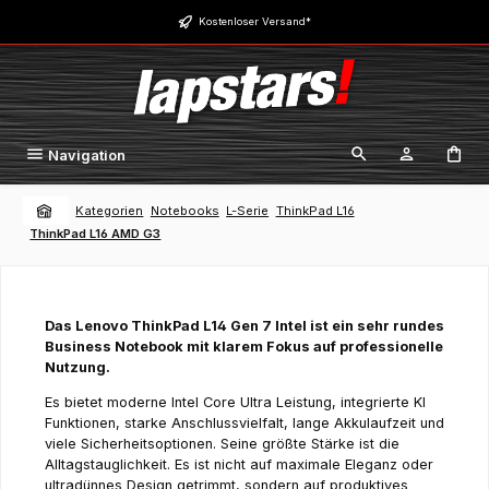
Zum Hauptinhalt springen
Kostenloser Versand*
Navigation
Kategorien
Notebooks
L-Serie
ThinkPad L16
ThinkPad L16 AMD G3
Das Lenovo ThinkPad L14 Gen 7 Intel ist ein sehr rundes
Business Notebook mit klarem Fokus auf professionelle
Nutzung.
Es bietet moderne Intel Core Ultra Leistung, integrierte KI
Funktionen, starke Anschlussvielfalt, lange Akkulaufzeit und
viele Sicherheitsoptionen. Seine größte Stärke ist die
Alltagstauglichkeit. Es ist nicht auf maximale Eleganz oder
ultradünnes Design getrimmt, sondern auf produktives