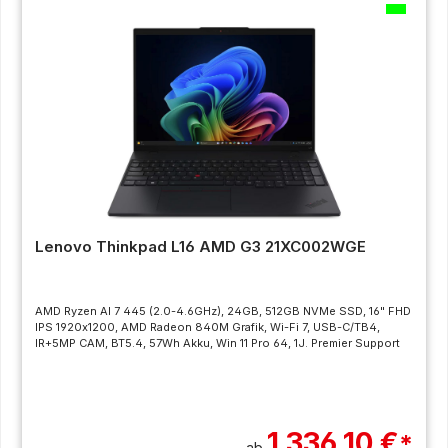
Lenovo Thinkpad L16 AMD G3 21XC002WGE
AMD Ryzen AI 7 445 (2.0-4.6GHz), 24GB, 512GB NVMe SSD, 16" FHD
IPS 1920x1200, AMD Radeon 840M Grafik, Wi-Fi 7, USB-C/TB4,
IR+5MP CAM, BT5.4, 57Wh Akku, Win 11 Pro 64, 1J. Premier Support
1.336,10 €
*
ab