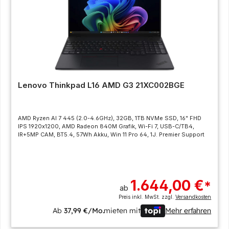
Lenovo Thinkpad L16 AMD G3 21XC002BGE
AMD Ryzen AI 7 445 (2.0-4.6GHz), 32GB, 1TB NVMe SSD, 16" FHD
IPS 1920x1200, AMD Radeon 840M Grafik, Wi-Fi 7, USB-C/TB4,
IR+5MP CAM, BT5.4, 57Wh Akku, Win 11 Pro 64, 1J. Premier Support
1.644,00 €
*
ab
Preis inkl. MwSt. zzgl.
Versandkosten
Ab
37,99 €/Mo.
mieten mit
Mehr erfahren