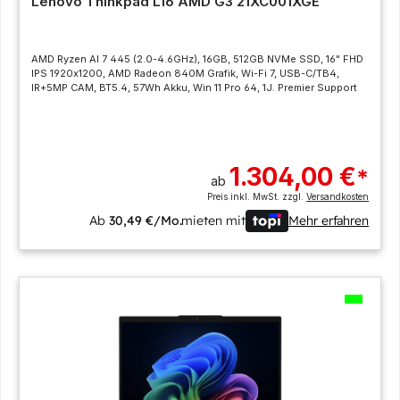
Lenovo Thinkpad L16 AMD G3 21XC001XGE
AMD Ryzen AI 7 445 (2.0-4.6GHz), 16GB, 512GB NVMe SSD, 16" FHD
IPS 1920x1200, AMD Radeon 840M Grafik, Wi-Fi 7, USB-C/TB4,
IR+5MP CAM, BT5.4, 57Wh Akku, Win 11 Pro 64, 1J. Premier Support
1.304,00 €
*
ab
Preis inkl. MwSt. zzgl.
Versandkosten
Ab
30,49 €/Mo.
mieten mit
Mehr erfahren