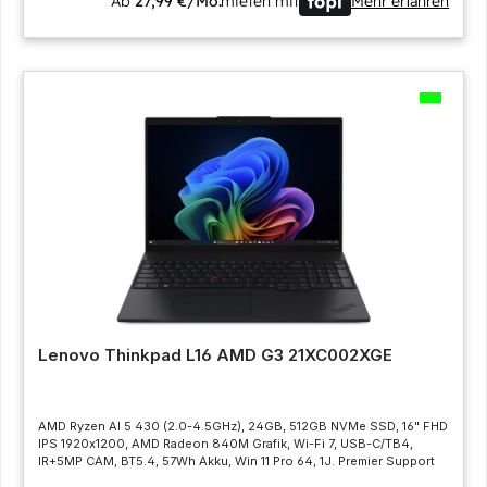
Ab
27,99 €/Mo.
mieten mit
Mehr erfahren
Lenovo Thinkpad L16 AMD G3 21XC002XGE
AMD Ryzen AI 5 430 (2.0-4.5GHz), 24GB, 512GB NVMe SSD, 16" FHD
IPS 1920x1200, AMD Radeon 840M Grafik, Wi-Fi 7, USB-C/TB4,
IR+5MP CAM, BT5.4, 57Wh Akku, Win 11 Pro 64, 1J. Premier Support