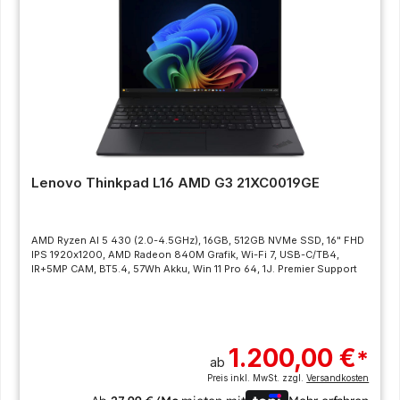
Lenovo Thinkpad L16 AMD G3 21XC0019GE
AMD Ryzen AI 5 430 (2.0-4.5GHz), 16GB, 512GB NVMe SSD, 16" FHD
IPS 1920x1200, AMD Radeon 840M Grafik, Wi-Fi 7, USB-C/TB4,
IR+5MP CAM, BT5.4, 57Wh Akku, Win 11 Pro 64, 1J. Premier Support
1.200,00 €
*
ab
Preis inkl. MwSt. zzgl.
Versandkosten