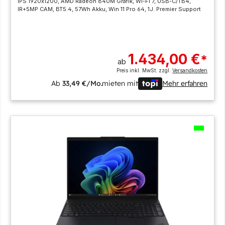
IPS 1920x1200, AMD Radeon 840M Grafik, Wi-Fi 7, USB-C/TB4,
IR+5MP CAM, BT5.4, 57Wh Akku, Win 11 Pro 64, 1J. Premier Support
1.434,00 €
*
ab
Preis inkl. MwSt. zzgl.
Versandkosten
Ab
33,49 €/Mo.
mieten mit
Mehr erfahren