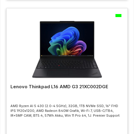
Lenovo Thinkpad L16 AMD G3 21XC002DGE
AMD Ryzen AI 5 430 (2.0-4.5GHz), 32GB, 1TB NVMe SSD, 16" FHD
IPS 1920x1200, AMD Radeon 840M Grafik, Wi-Fi 7, USB-C/TB4,
IR+5MP CAM, BT5.4, 57Wh Akku, Win 11 Pro 64, 1J. Premier Support