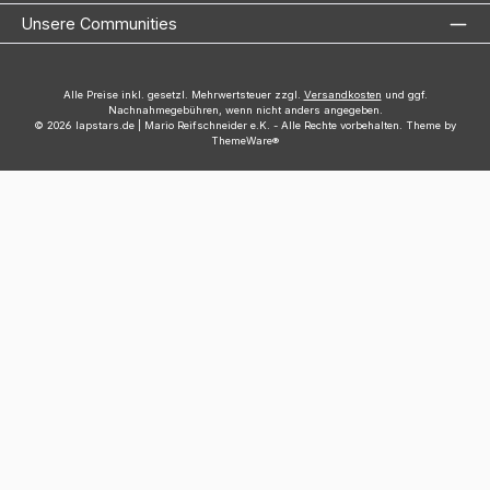
Unsere Communities
Alle Preise inkl. gesetzl. Mehrwertsteuer zzgl.
Versandkosten
und ggf.
Nachnahmegebühren, wenn nicht anders angegeben.
© 2026 lapstars.de | Mario Reifschneider e.K. - Alle Rechte vorbehalten. Theme by
ThemeWare®