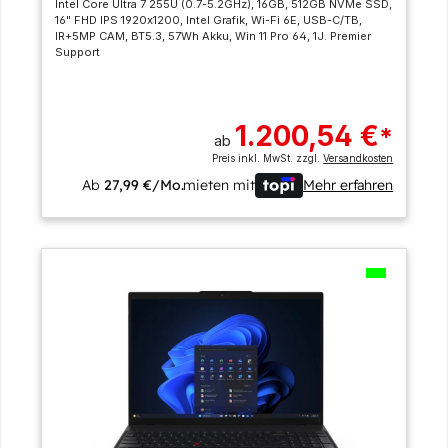
Intel Core Ultra 7 255U (0.7-5.2GHz), 16GB, 512GB NVMe SSD,
16" FHD IPS 1920x1200, Intel Grafik, Wi-Fi 6E, USB-C/TB,
IR+5MP CAM, BT5.3, 57Wh Akku, Win 11 Pro 64, 1J. Premier
Support
1.200,54 €
*
ab
Preis inkl. MwSt. zzgl.
Versandkosten
Ab
27,99 €/Mo.
mieten mit
Mehr erfahren