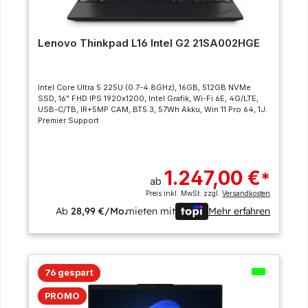
Lenovo Thinkpad L16 Intel G2 21SA002HGE
Intel Core Ultra 5 225U (0.7-4.8GHz), 16GB, 512GB NVMe
SSD, 16" FHD IPS 1920x1200, Intel Grafik, Wi-Fi 6E, 4G/LTE,
USB-C/TB, IR+5MP CAM, BT5.3, 57Wh Akku, Win 11 Pro 64, 1J.
Premier Support
1.247,00 €
*
ab
Preis inkl. MwSt. zzgl.
Versandkosten
Ab
28,99 €/Mo.
mieten mit
Mehr erfahren
76 gespart
PROMO