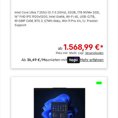
Intel Core Ultra 7 255U (0.7-5.2GHz), 32GB, 1TB NVMe SSD,
16" FHD IPS 1920x1200, Intel Grafik, Wi-Fi 6E, USB-C/TB,
IR+5MP CAM, BT5.3, 57Wh Akku, Win 11 Pro 64, 1J. Premier
Support
1.568,99 €
*
ab
Preis inkl. MwSt. zzgl.
Versandkosten
Ab
36,49 €/Mo.
mieten mit
Mehr erfahren