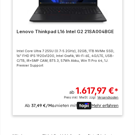
Lenovo Thinkpad L16 Intel G2 21SA004BGE
Intel Core Ultra 7 255U (0.7-5.2GHz), 32GB, 1TB NVMe SSD,
16" FHD IPS 1920x1200, Intel Grafik, Wi-Fi 6E, 4G/LTE, USB-
C/TB, IR+5MP CAM, BT5.3, 57Wh Akku, Win 11 Pro 64, 1J.
Premier Support
1.617,97 €
*
ab
Preis inkl. MwSt. zzgl.
Versandkosten
Ab
37,49 €/Mo.
mieten mit
Mehr erfahren