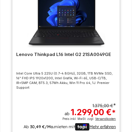
Lenovo Thinkpad L16 Intel G2 21SA0049GE
Intel Core Ultra 5 225U (0.7-4.8GHz), 32GB, 1TB NVMe SSD,
16" FHD IPS 1920x1200, Intel Grafik, Wi-Fi 6E, USB-C/TB,
IR+5MP CAM, BT5.3, 57Wh Akku, Win 11 Pro 64, 1J. Premier
Support
*
1.375,00 €
1.299,00 €
*
ab
Preis inkl. MwSt. zzgl.
Versandkosten
Ab
30,49 €/Mo.
mieten mit
Mehr erfahren