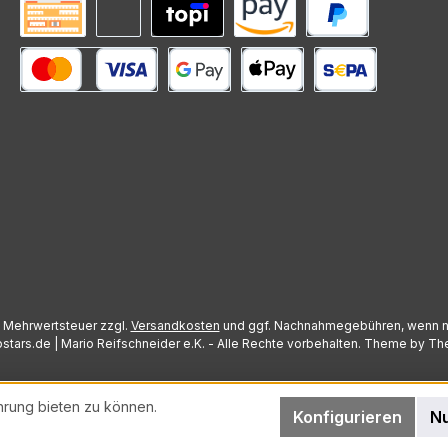
Vorkasse
Rechnung (Zahlungsziel)
Mieten mit topi
Amazon Pay
PayPal
Kredit- oder Debitkarte
Google Pay
Apple Pay
SEPA Lastschrift
l. Mehrwertsteuer zzgl.
Versandkosten
und ggf. Nachnahmegebühren, wenn n
stars.de | Mario Reifschneider e.K. - Alle Rechte vorbehalten. Theme by
Th
hrung bieten zu können.
Konfigurieren
Nu