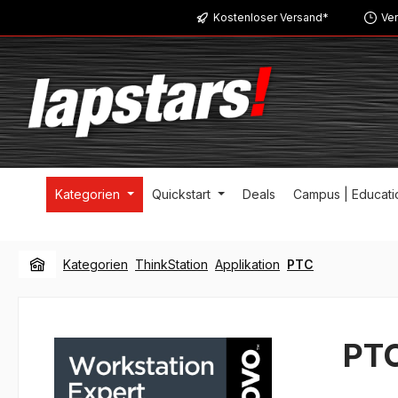
Kostenloser Versand*
Ver
m Hauptinhalt springen
Zur Suche springen
Zur Hauptnavigation springen
Kategorien
Quickstart
Deals
Campus | Educati
Kategorien
ThinkStation
Applikation
PTC
PT