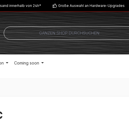
sand innerhalb von 24h*
Große Auswahl an Hardware-Upgrades
on
Coming soon
C