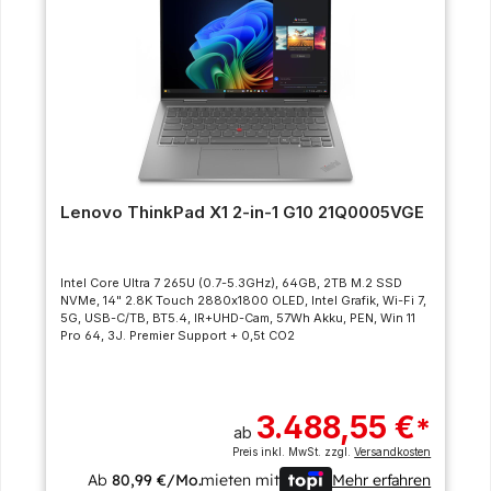
Lenovo ThinkPad X1 2-in-1 G10 21Q0005VGE
Intel Core Ultra 7 265U (0.7-5.3GHz), 64GB, 2TB M.2 SSD
NVMe, 14" 2.8K Touch 2880x1800 OLED, Intel Grafik, Wi-Fi 7,
5G, USB-C/TB, BT5.4, IR+UHD-Cam, 57Wh Akku, PEN, Win 11
Pro 64, 3J. Premier Support + 0,5t CO2
3.488,55 €
*
ab
Preis inkl. MwSt. zzgl.
Versandkosten
Ab
80,99 €/Mo.
mieten mit
Mehr erfahren