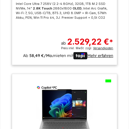
Intel Core Ultra 7 258V (2.2-4.8GHz), 32GB, 1TB M.2 SSD
NVMe, 14"
2.8K Touch
2880x1800
OLED
, Intel Arc Grafik,
Wi-Fi 7, 5G, USB-C/TB, BT5.3, UHD 8.0MP + IR-Cam, 57Wh
Akku, PEN, Win 11 Pro 64, 3J. Premier Support + 0,5t CO2
2.529,22 €
*
ab
Preis inkl. MwSt. zzgl.
Versandkosten
Ab
58,49 €/Mo.
mieten mit
Mehr erfahren