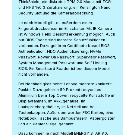
ThinkShield, ein diskretes TPM 2.0 Modul mit TCG
und FIPS 140 3 Zertifizierung, ein Kensington Nano
Security Slot und die Kameraabdeckung.
Je nach Modell gibt es außerdem einen
Fingerabdrucksensor im Einschalter. Mit IR Kamera
ist Windows Hello Gesichtserkennung möglich. Auch
auf BIOS Ebene sind mehrere Schutzfunktionen
vorhanden. Dazu gehören Certificate based BIOS
Authentication, FIDO Authentifizierung, NVMe
Passwort, Power On Passwort, Supervisor Passwort,
System Management Passwort und Self Healing
BIOS. Ein Smartcard Reader ist bei diesem Modell
nicht vorhanden.
Bei Nachhaltigkeit nennt Lenovo mehrere konkrete
Punkte. Dazu gehören 50 Prozent recyceltes
Aluminium beim Top Cover, recycelte Kunststoffe im
Displayrahmen, im Akkugehäuse, im
Lautsprechergehäuse, im Netzteil und bei
Tastenkappen. Außerdem werden FSC Karton, eine
Notebook Tasche aus Bambusfasern, Papierpolster
und ein Papier Siegel genannt.
Dazu kommen je nach Modell ENERGY STAR 9.0,