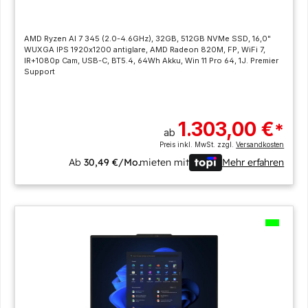
AMD Ryzen AI 7 345 (2.0-4.6GHz), 32GB, 512GB NVMe SSD, 16,0"
WUXGA IPS 1920x1200 antiglare, AMD Radeon 820M, FP, WiFi 7,
IR+1080p Cam, USB-C, BT5.4, 64Wh Akku, Win 11 Pro 64, 1J. Premier
Support
1.303,00 €
*
ab
Preis inkl. MwSt. zzgl.
Versandkosten
Ab
30,49 €/Mo.
mieten mit
Mehr erfahren