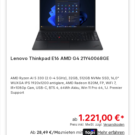
Lenovo Thinkpad E16 AMD G4 21Y40068GE
AMD Ryzen AI 5 330 (2.0-4.5GHz), 32GB, 512GB NVMe SSD, 16,0"
WUXGA IPS 1920x1200 antiglare, AMD Radeon 820M, FP, WiFi 7,
IR+1080p Cam, USB-C, BT5.4, 64Wh Akku, Win 11 Pro 64, 1J. Premier
Support
1.221,00 €
*
ab
Preis inkl. MwSt. zzgl.
Versandkosten
Ab
28,49 €/Mo.
mieten mit
Mehr erfahren