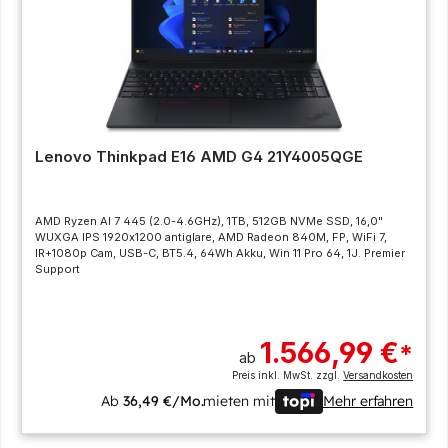
Lenovo Thinkpad E16 AMD G4 21Y4005QGE
AMD Ryzen AI 7 445 (2.0-4.6GHz), 1TB, 512GB NVMe SSD, 16,0"
WUXGA IPS 1920x1200 antiglare, AMD Radeon 840M, FP, WiFi 7,
IR+1080p Cam, USB-C, BT5.4, 64Wh Akku, Win 11 Pro 64, 1J. Premier
Support
1.566,99 €
*
ab
Preis inkl. MwSt. zzgl.
Versandkosten
Ab
36,49 €/Mo.
mieten mit
Mehr erfahren