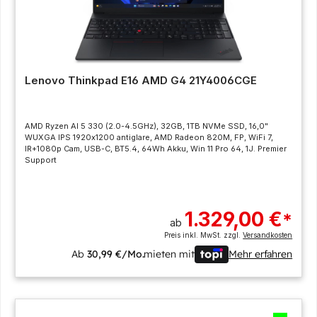
Lenovo Thinkpad E16 AMD G4 21Y4006CGE
AMD Ryzen AI 5 330 (2.0-4.5GHz), 32GB, 1TB NVMe SSD, 16,0"
WUXGA IPS 1920x1200 antiglare, AMD Radeon 820M, FP, WiFi 7,
IR+1080p Cam, USB-C, BT5.4, 64Wh Akku, Win 11 Pro 64, 1J. Premier
Support
1.329,00 €
*
ab
Preis inkl. MwSt. zzgl.
Versandkosten
Ab
30,99 €/Mo.
mieten mit
Mehr erfahren