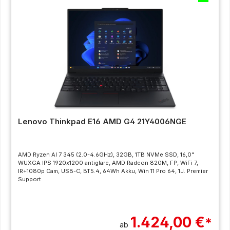
Lenovo Thinkpad E16 AMD G4 21Y4006NGE
AMD Ryzen AI 7 345 (2.0-4.6GHz), 32GB, 1TB NVMe SSD, 16,0"
WUXGA IPS 1920x1200 antiglare, AMD Radeon 820M, FP, WiFi 7,
IR+1080p Cam, USB-C, BT5.4, 64Wh Akku, Win 11 Pro 64, 1J. Premier
Support
1.424,00 €
*
ab