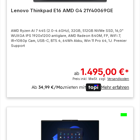
Lenovo Thinkpad E16 AMD G4 21Y40069GE
AMD Ryzen AI 7 445 (2.0-4.6GHz), 32GB, 512GB NVMe SSD, 16,0"
WUXGA IPS 1920x1200 antiglare, AMD Radeon 840M, FP, WiFi 7,
IR+1080p Cam, USB-C, BT5.4, 64Wh Akku, Win 11 Pro 64, 1J. Premier
Support
1.495,00 €
*
ab
Preis inkl. MwSt. zzgl.
Versandkosten
Ab
34,99 €/Mo.
mieten mit
Mehr erfahren