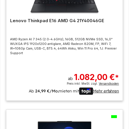
Lenovo Thinkpad E16 AMD G4 21Y40046GE
AMD Ryzen AI 7 345 (2.0-4.6GHz), 16GB, 512GB NVMe SSD, 16,0"
WUXGA IPS 1920x1200 antiglare, AMD Radeon 820M, FP, WiFi 7,
IR+1080p Cam, USB-C, BT5.4, 64Wh Akku, Win 11 Pro 64, 1J. Premier
Support
1.082,00 €
*
ab
Preis inkl. MwSt. zzgl.
Versandkosten
Ab
24,99 €/Mo.
mieten mit
Mehr erfahren