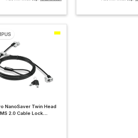
MPUS
o NanoSaver Twin Head
MS 2.0 Cable Lock
1B81919 Campus