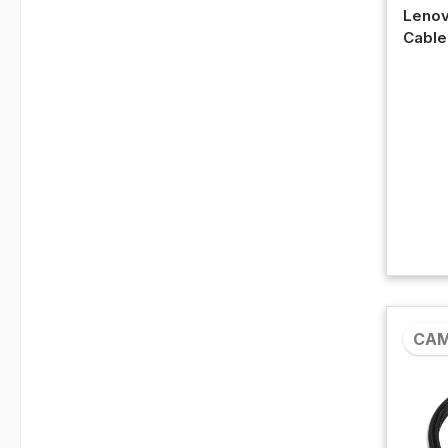
Lenov
Cable
Camp
CA