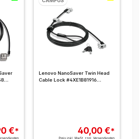
CAMPUS
Saver
Lenovo NanoSaver Twin Head
58
Cable Lock #4XE1B81916
Campus
90 €
40,00 €
*
*
ersandkosten
Preis inkl. MwSt. zzgl.
Versandkosten