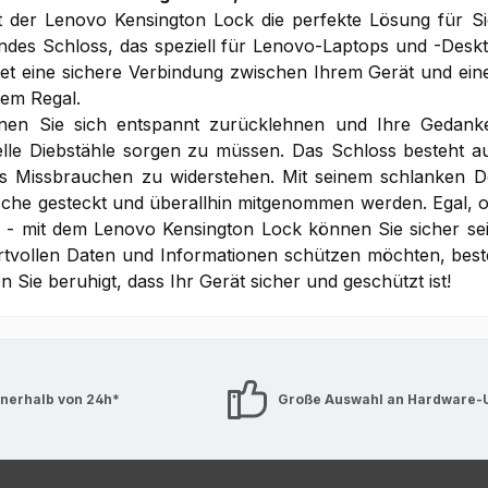
t der Lenovo Kensington Lock die perfekte Lösung für Si
ndes Schloss, das speziell für Lenovo-Laptops und -Desktop
tet eine sichere Verbindung zwischen Ihrem Gerät und ein
nem Regal.
en Sie sich entspannt zurücklehnen und Ihre Gedanke
elle Diebstähle sorgen zu müssen. Das Schloss besteht au
s Missbrauchen zu widerstehen. Mit seinem schlanken De
sche gesteckt und überallhin mitgenommen werden. Egal, ob
n - mit dem Lenovo Kensington Lock können Sie sicher sein
rtvollen Daten und Informationen schützen möchten, bes
n Sie beruhigt, dass Ihr Gerät sicher und geschützt ist!
nnerhalb von 24h*
Große Auswahl an Hardware-