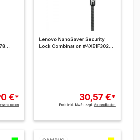
Lenovo NanoSaver Security
78
Lock Combination #4XE1F30277
Campus
90 €
30,57 €
*
*
ersandkosten
Preis inkl. MwSt. zzgl.
Versandkosten