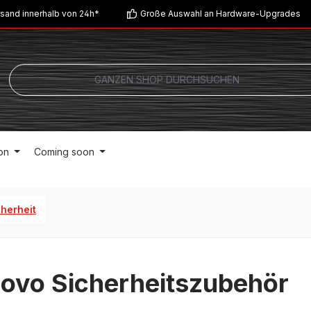
sand innerhalb von 24h*
Große Auswahl an Hardware-Upgrades
on
Coming soon
cherheit
ovo Sicherheitszubehör