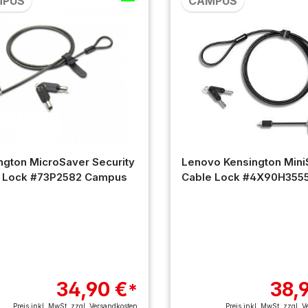
MPUS
CAMPUS
ngton MicroSaver Security
Lenovo Kensington Mini
 Lock #73P2582 Campus
Cable Lock #4X90H355
Campus
34,90 €
38,
*
Preis inkl. MwSt. zzgl.
Versandkosten
Preis inkl. MwSt. zzgl.
V