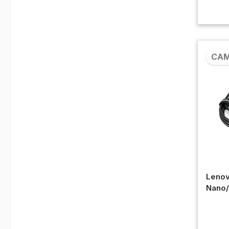
CA
Lenov
Nano/
#4XE