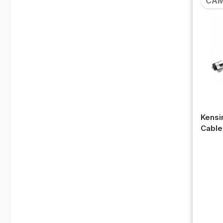
CA
Kensi
Cable