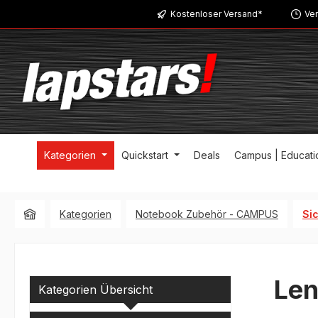
Kostenloser Versand*
Ver
m Hauptinhalt springen
Zur Suche springen
Zur Hauptnavigation springen
Kategorien
Quickstart
Deals
Campus | Educati
Kategorien
Notebook Zubehör - CAMPUS
Si
Len
Kategorien Übersicht