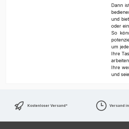
Dann is
bediene
und bie
oder ei
So könn
potenzi
um jede
Ihre Ta
arbeite
Ihre we
und seie
Kostenloser Versand*
Versand i