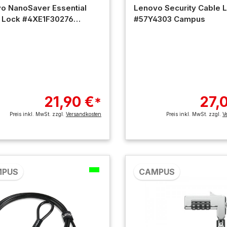
o NanoSaver Essential
Lenovo Security Cable 
 Lock #4XE1F30276
#57Y4303 Campus
us
21,90 €
27,
*
Preis inkl. MwSt. zzgl.
Versandkosten
Preis inkl. MwSt. zzgl.
V
MPUS
CAMPUS