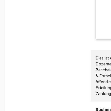
Dies ist
Dozente
Beschein
& Forsc
öffentli
Erteilun
Zahlungs
Suchen 