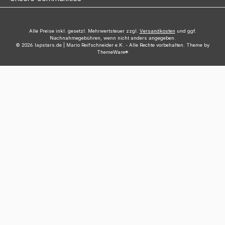
Alle Preise inkl. gesetzl. Mehrwertsteuer zzgl.
Versandkosten
und ggf.
Nachnahmegebühren, wenn nicht anders angegeben.
© 2026 lapstars.de | Mario Reifschneider e.K. - Alle Rechte vorbehalten. Theme by
ThemeWare®