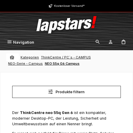
Zum Hauptinhalt springen
Kostenloser Versand*
Navigation
Kategorien
ThinkCentre / PC´s - CAMPUS
NEO-Serie - Campus
NEO 55q G6 Campus
Produkte filtern
Der
ThinkCentre neo 55q Gen 6
ist ein kompakter,
moderner Desktop-PC, der Leistung, Sicherheit und
Umweltbewusstsein auf einen Nenner bringt.