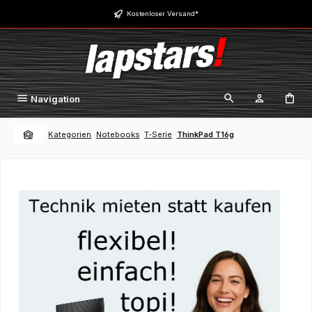
Zum Hauptinhalt springen
Kostenloser Versand*
Navigation
Kategorien
Notebooks
T-Serie
ThinkPad T16g