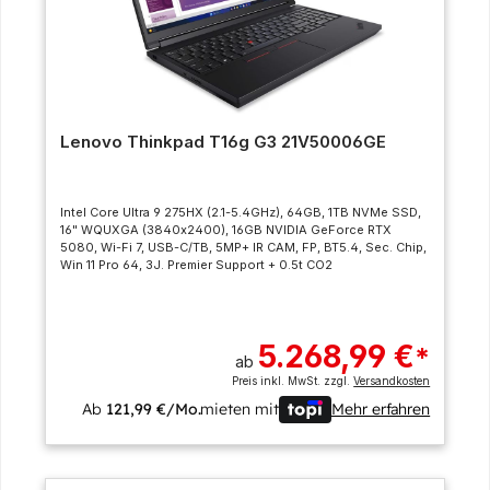
Lenovo Thinkpad T16g G3 21V50006GE
Intel Core Ultra 9 275HX (2.1-5.4GHz), 64GB, 1TB NVMe SSD,
16" WQUXGA (3840x2400), 16GB NVIDIA GeForce RTX
5080, Wi-Fi 7, USB-C/TB, 5MP+ IR CAM, FP, BT5.4, Sec. Chip,
Win 11 Pro 64, 3J. Premier Support + 0.5t CO2
5.268,99 €
*
ab
Preis inkl. MwSt. zzgl.
Versandkosten
Ab
121,99 €/Mo.
mieten mit
Mehr erfahren