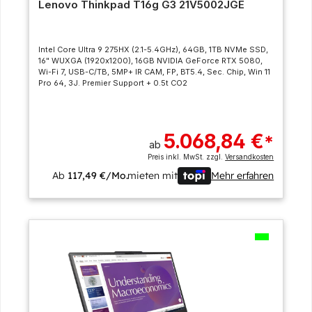
Lenovo Thinkpad T16g G3 21V5002JGE
Intel Core Ultra 9 275HX (2.1-5.4GHz), 64GB, 1TB NVMe SSD,
16" WUXGA (1920x1200), 16GB NVIDIA GeForce RTX 5080,
Wi-Fi 7, USB-C/TB, 5MP+ IR CAM, FP, BT5.4, Sec. Chip, Win 11
Pro 64, 3J. Premier Support + 0.5t CO2
5.068,84 €
*
ab
Preis inkl. MwSt. zzgl.
Versandkosten
Ab
117,49 €/Mo.
mieten mit
Mehr erfahren