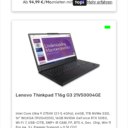
Ab
94,99 €/Mo.
mieten mit
Mehr erfahren
Lenovo Thinkpad T16g G3 21V50004GE
Intel Core Ultra 9 275HX (2.1-5.4GHz), 64GB, 1TB NVMe SSD,
16" WUXGA (1920x1200), 16GB NVIDIA GeForce RTX 5080,
Wi-Fi 7, USB-C/TB, 5MP+ IR CAM, FP, BT5.4, Sec. Chip, Win 11
Pro 64, 3J. Premier Support + 0.5t CO2