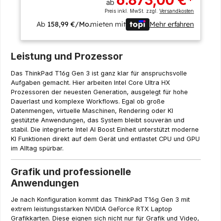
6.873,00 €
*
ab
Preis inkl. MwSt. zzgl.
Versandkosten
Ab
158,99 €/Mo.
mieten mit
Mehr erfahren
Leistung und Prozessor
Das ThinkPad T16g Gen 3 ist ganz klar für anspruchsvolle
Aufgaben gemacht. Hier arbeiten Intel Core Ultra HX
Prozessoren der neuesten Generation, ausgelegt für hohe
Dauerlast und komplexe Workflows. Egal ob große
Datenmengen, virtuelle Maschinen, Rendering oder KI
gestützte Anwendungen, das System bleibt souverän und
stabil. Die integrierte Intel AI Boost Einheit unterstützt moderne
KI Funktionen direkt auf dem Gerät und entlastet CPU und GPU
im Alltag spürbar.
Grafik und professionelle
Anwendungen
Je nach Konfiguration kommt das ThinkPad T16g Gen 3 mit
extrem leistungsstarken NVIDIA GeForce RTX Laptop
Grafikkarten. Diese eignen sich nicht nur für Grafik und Video,