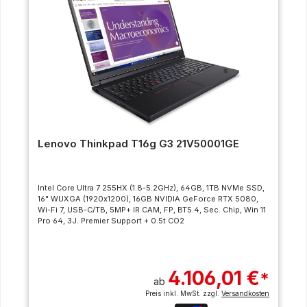
Lenovo Thinkpad T16g G3 21V50001GE
Intel Core Ultra 7 255HX (1.8-5.2GHz), 64GB, 1TB NVMe SSD,
16" WUXGA (1920x1200), 16GB NVIDIA GeForce RTX 5080,
Wi-Fi 7, USB-C/TB, 5MP+ IR CAM, FP, BT5.4, Sec. Chip, Win 11
Pro 64, 3J. Premier Support + 0.5t CO2
4.106,01 €
*
ab
Preis inkl. MwSt. zzgl.
Versandkosten