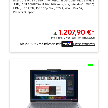
Intel Core Ultra 7 355U (1.7-4.7GHz), 16GB DDR5, 512GB NVMe
SSD, 14” IPS WUXGA 1920x1200 anti-glare, Intel Grafik, Wifi 7,
HDMI, USB4/TB, IR+1080p Cam, BT5.4, Win 11 Pro 64, 1J.
Premier Support
1.207,90 €
*
ab
Preis inkl. MwSt. zzgl.
Versandkosten
Ab
27,99 €/Mo.
mieten mit
Mehr erfahren