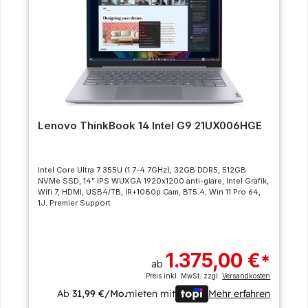
Lenovo ThinkBook 14 Intel G9 21UX006HGE
Intel Core Ultra 7 355U (1.7-4.7GHz), 32GB DDR5, 512GB
NVMe SSD, 14” IPS WUXGA 1920x1200 anti-glare, Intel Grafik,
Wifi 7, HDMI, USB4/TB, IR+1080p Cam, BT5.4, Win 11 Pro 64,
1J. Premier Support
1.375,00 €
*
ab
Preis inkl. MwSt. zzgl.
Versandkosten
Ab
31,99 €/Mo.
mieten mit
Mehr erfahren