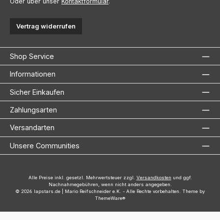
Oder über unser
Kontaktformular
.
Vertrag widerrufen
Shop Service
Informationen
Sicher Einkaufen
Zahlungsarten
Versandarten
Unsere Communities
Alle Preise inkl. gesetzl. Mehrwertsteuer zzgl.
Versandkosten
und ggf.
Nachnahmegebühren, wenn nicht anders angegeben.
© 2026 lapstars.de | Mario Reifschneider e.K. - Alle Rechte vorbehalten. Theme by
ThemeWare®