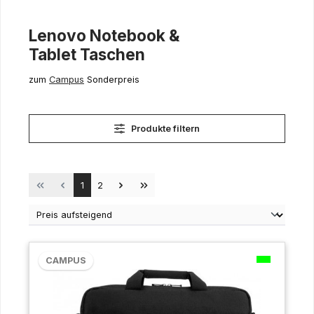
Lenovo Notebook &
Tablet Taschen
zum
Campus
Sonderpreis
Produkte filtern
Seite
Seite
1
2
CAMPUS