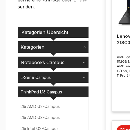
senden.
Kategorien Übersicht
Lenov
21SC
Kategorien
AMD Ryz
512GB N
Notebooks Campus
AMD Rad
C/TB4, 
11 Pro 6
L-Serie Campus
ThinkPad L16 Campus
L16 AMD G2-Campus
L16 AMD G3-Campus
L16 Intel G2-Campus
21 g