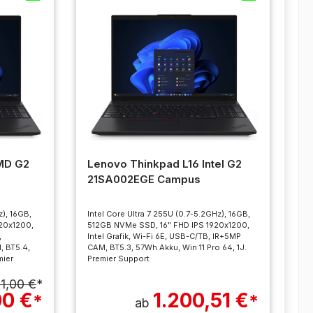
MD G2
Lenovo Thinkpad L16 Intel G2
21SA002EGE Campus
), 16GB,
Intel Core Ultra 7 255U (0.7-5.2GHz), 16GB,
20x1200,
512GB NVMe SSD, 16" FHD IPS 1920x1200,
,
Intel Grafik, Wi-Fi 6E, USB-C/TB, IR+5MP
, BT5.4,
CAM, BT5.3, 57Wh Akku, Win 11 Pro 64, 1J.
mier
Premier Support
21,00 €
*
00 €
1.200,51 €
*
*
ab