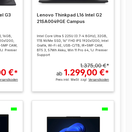
el G3
Lenovo Thinkpad L16 Intel G2
21SA0049GE Campus
), 16GB,
Intel Core Ultra 5 225U (0.7-4.8GHz), 32GB,
20x1200,
1TB NVMe SSD, 16" FHD IPS 1920x1200, Intel
IR+5MP CAM,
Grafik, Wi-Fi 6E, USB-C/TB, IR+5MP CAM,
1J. Premier
BT5.3, 57Wh Akku, Win 11 Pro 64, 1J. Premier
Support
1.375,00 €
*
00 €
1.299,00 €
*
*
ab
ersandkosten
Preis inkl. MwSt. zzgl.
Versandkosten