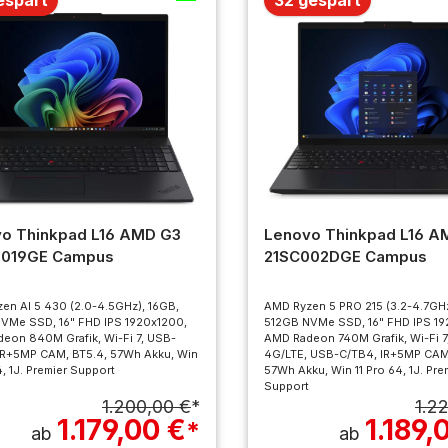
o Thinkpad L16 AMD G3
Lenovo Thinkpad L16 A
0019GE Campus
21SC002DGE Campus
en AI 5 430 (2.0-4.5GHz), 16GB,
AMD Ryzen 5 PRO 215 (3.2-4.7GHz
VMe SSD, 16" FHD IPS 1920x1200,
512GB NVMe SSD, 16" FHD IPS 19
eon 840M Grafik, Wi-Fi 7, USB-
AMD Radeon 740M Grafik, Wi-Fi 7
IR+5MP CAM, BT5.4, 57Wh Akku, Win
4G/LTE, USB-C/TB4, IR+5MP CAM
4, 1J. Premier Support
57Wh Akku, Win 11 Pro 64, 1J. Pre
Support
1.200,00 €
1.2
*
1.179,00 €
1.189,
*
ab
ab