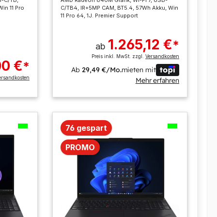
in 11 Pro
C/TB4, IR+5MP CAM, BT5.4, 57Wh Akku, Win
11 Pro 64, 1J. Premier Support
1.265,12 €
*
ab
Preis inkl. MwSt. zzgl.
Versandkosten
00 €
*
Ab
29,49 €/Mo.
mieten mit
ersandkosten
Mehr erfahren
76 gespart
PROMO