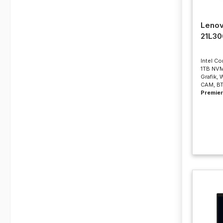
Lenov
21L3
Intel Co
1TB NVM
Grafik,
CAM, BT
Premier