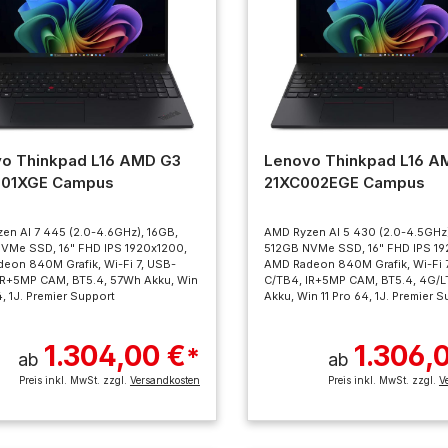
o Thinkpad L16 AMD G3
Lenovo Thinkpad L16 A
001XGE Campus
21XC002EGE Campus
en AI 7 445 (2.0-4.6GHz), 16GB,
AMD Ryzen AI 5 430 (2.0-4.5GHz)
VMe SSD, 16" FHD IPS 1920x1200,
512GB NVMe SSD, 16" FHD IPS 19
eon 840M Grafik, Wi-Fi 7, USB-
AMD Radeon 840M Grafik, Wi-Fi 
IR+5MP CAM, BT5.4, 57Wh Akku, Win
C/TB4, IR+5MP CAM, BT5.4, 4G/L
4, 1J. Premier Support
Akku, Win 11 Pro 64, 1J. Premier 
1.304,00 €
1.306,
*
ab
ab
Preis inkl. MwSt. zzgl.
Versandkosten
Preis inkl. MwSt. zzgl.
V