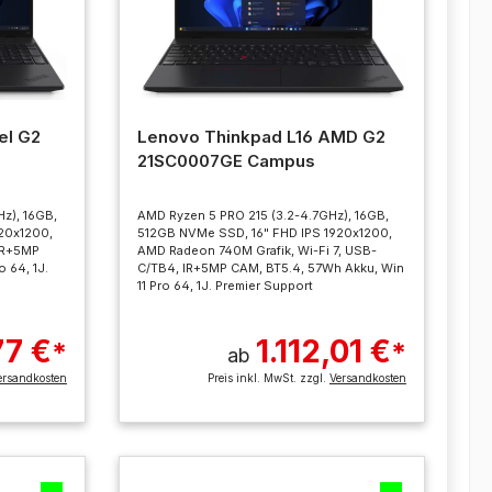
el G2
Lenovo Thinkpad L16 AMD G2
21SC0007GE Campus
Hz), 16GB,
AMD Ryzen 5 PRO 215 (3.2-4.7GHz), 16GB,
20x1200,
512GB NVMe SSD, 16" FHD IPS 1920x1200,
 IR+5MP
AMD Radeon 740M Grafik, Wi-Fi 7, USB-
 64, 1J.
C/TB4, IR+5MP CAM, BT5.4, 57Wh Akku, Win
11 Pro 64, 1J. Premier Support
77 €
1.112,01 €
*
*
ab
ersandkosten
Preis inkl. MwSt. zzgl.
Versandkosten