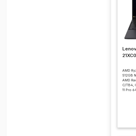
Lenov
21XC
AMD Ryz
512GB N
AMD Rad
C/TB4, 
11 Pro 6