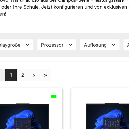
 oder Ihre Schule. Jetzt konfigurieren und von exklusive
ren!
playgröße
Prozessor
Auflösung
A
Seite
Seite
1
2