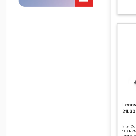
Lenov
21L3
Intel Co
1TB NVM
Grafik,