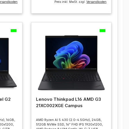
ersandkosten
Preis inkl. MwSt. zzgl.
Versandkosten
el G2
Lenovo Thinkpad L16 AMD G3
21XC002XGE Campus
Hz), 16GB,
AMD Ryzen AI 5 430 (2.0-4.5GHz), 24GB,
20x1200,
512GB NVMe SSD, 16" FHD IPS 1920x1200,
SB-C/TB,
AMD Radeon 840M Grafik, Wi-Fi 7, USB-