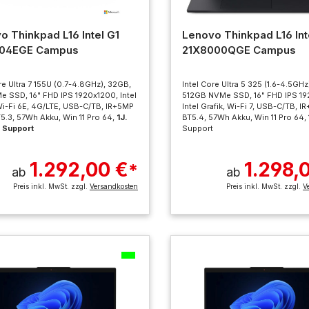
o Thinkpad L16 Intel G1
Lenovo Thinkpad L16 Int
004EGE Campus
21X8000QGE Campus
re Ultra 7 155U (0.7-4.8GHz), 32GB,
Intel Core Ultra 5 325 (1.6-4.5GHz
e SSD, 16" FHD IPS 1920x1200, Intel
512GB NVMe SSD, 16" FHD IPS 19
 Wi-Fi 6E, 4G/LTE, USB-C/TB, IR+5MP
Intel Grafik, Wi-Fi 7, USB-C/TB, 
5.3, 57Wh Akku, Win 11 Pro 64,
1J.
BT5.4, 57Wh Akku, Win 11 Pro 64, 
 Support
Support
1.292,00 €
1.298,
*
ab
ab
Preis inkl. MwSt. zzgl.
Versandkosten
Preis inkl. MwSt. zzgl.
V