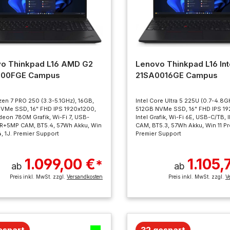
o Thinkpad L16 AMD G2
Lenovo Thinkpad L16 Int
000FGE Campus
21SA0016GE Campus
en 7 PRO 250 (3.3-5.1GHz), 16GB,
Intel Core Ultra 5 225U (0.7-4.8G
VMe SSD, 16" FHD IPS 1920x1200,
512GB NVMe SSD, 16" FHD IPS 19
eon 780M Grafik, Wi-Fi 7, USB-
Intel Grafik, Wi-Fi 6E, USB-C/TB,
IR+5MP CAM, BT5.4, 57Wh Akku, Win
CAM, BT5.3, 57Wh Akku, Win 11 Pro
4, 1J. Premier Support
Premier Support
1.099,00 €
1.105,
*
ab
ab
Preis inkl. MwSt. zzgl.
Versandkosten
Preis inkl. MwSt. zzgl.
V
espart
32 gespart