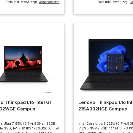
Preis inkl. MwSt. zzgl.
Versandkosten
Preis inkl. MwSt. zzgl.
V
o Thinkpad L16 Intel G1
Lenovo Thinkpad L16 Int
002WGE Campus
21SA002HGE Campus
re Ultra 7 155U (0.7-4.8GHz), 32GB,
Intel Core Ultra 5 225U (0.7-4.8G
e SSD, 16" FHD IPS 1920x1200, Intel
512GB NVMe SSD, 16" FHD IPS 19
 Wi-Fi 6E, USB-C/TB, IR+5MP CAM,
Intel Grafik, Wi-Fi 6E, 4G/LTE, U