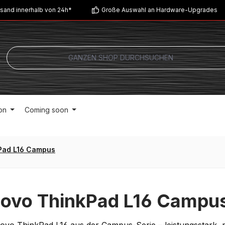
sand innerhalb von 24h*
Große Auswahl an Hardware-Upgrades
on
Coming soon
Pad L16 Campus
ovo ThinkPad L16 Campus
ovo ThinkPad L16 aus der Campus-Serie – leistungsstark, ro