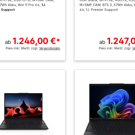
57Wh Akku, Win 11 Pro 64,
1J.
IR+5MP CAM, BT5.3, 57Wh Akku, W
 Support
64, 1J. Premier Support
1.246,00 €
1.247,
*
ab
ab
Preis inkl. MwSt. zzgl.
Versandkosten
Preis inkl. MwSt. zzgl.
V