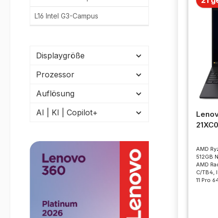
L16 Intel G3-Campus
Displaygröße
Prozessor
Auflösung
AI | KI | Copilot+
Lenov
21XC
AMD Ryz
512GB N
AMD Rad
C/TB4, 
11 Pro 6