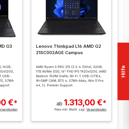
MD G3
Lenovo Thinkpad L16 AMD G2
21SC002AGE Campus
, 16GB,
AMD Ryzen 5 PRO 215 (3.2-4.7GHz), 32GB,
Hilfe
20x1200,
1TB NVMe SSD, 16" FHD IPS 1920x1200, AMD
7, USB-
Radeon 740M Grafik, Wi-Fi 7, USB-C/TB4,
TE, 57Wh
IR+5MP CAM, BT5.4, 57Wh Akku, Win 11 Pro
Support
64, 1J. Premier Support
00 €
1.313,00 €
*
*
ab
ersandkosten
Preis inkl. MwSt. zzgl.
Versandkosten