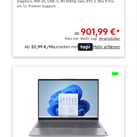
Graphics, Wifi 6E, USB-C, IR+1080p Cam, BT5.3, Win 11 Pro
64, 1J. Premier Support
901,99 €
*
ab
Preis inkl. MwSt. zzgl.
Versandkosten
Ab
20,99 €/Mo.
mieten mit
Mehr erfahren