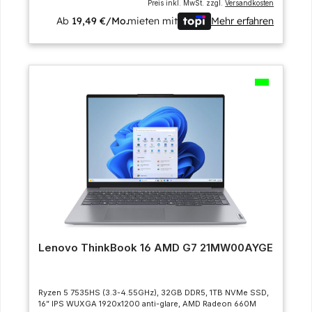
Preis inkl. MwSt. zzgl.
Versandkosten
Ab
19,49 €/Mo.
mieten mit
Mehr erfahren
Lenovo ThinkBook 16 AMD G7 21MW00AYGE
Ryzen 5 7535HS (3.3-4.55GHz), 32GB DDR5, 1TB NVMe SSD,
16” IPS WUXGA 1920x1200 anti-glare, AMD Radeon 660M