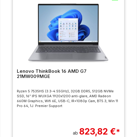
Lenovo ThinkBook 16 AMD G7
21MW009MGE
Ryzen 5 7535HS (3.3-4.55GHz), 32GB DDR5, 512GB NVMe
SSD, 16” IPS WUXGA 1920x1200 anti-glare, AMD Radeon
660M Graphics, Wifi 6E, USB-C, IR+1080p Cam, BT5.3, Win 11
Pro 64, 1J. Premier Support
823,82 €
*
ab