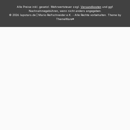
Alle Preise inkl. gesetzl. Mehrwertsteuer zzgl.
Versandkosten
und ggf.
Nachnahmegebühren, wenn nicht anders angegeben.
© 2026 lapstars.de | Mario Reifschneider e.K. - Alle Rechte vorbehalten. Theme by
ThemeWare®