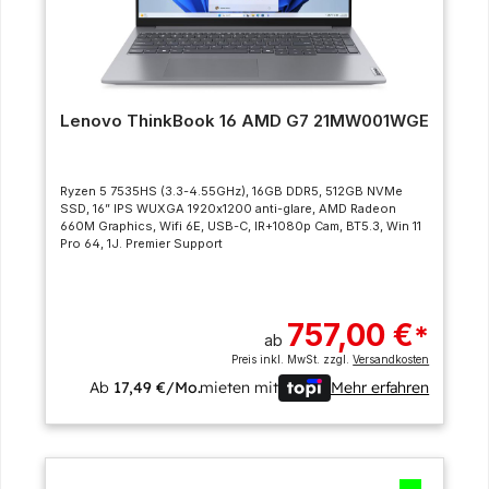
Lenovo ThinkBook 16 AMD G7 21MW001WGE
Ryzen 5 7535HS (3.3-4.55GHz), 16GB DDR5, 512GB NVMe
SSD, 16” IPS WUXGA 1920x1200 anti-glare, AMD Radeon
660M Graphics, Wifi 6E, USB-C, IR+1080p Cam, BT5.3, Win 11
Pro 64, 1J. Premier Support
757,00 €
*
ab
Preis inkl. MwSt. zzgl.
Versandkosten
Ab
17,49 €/Mo.
mieten mit
Mehr erfahren