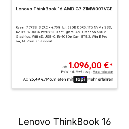
Lenovo ThinkBook 16 AMD G7 21MW007VGE
Ryzen 7 7735HS (3.2 - 4.75GHz), 32GB DDR5, 1TB NVMe SSD,
16” IPS WUXGA 1920x1200 anti-glare, AMD Radeon 680M
Graphics, Wifi 6E, USB-C, IR+1080p Cam, BT5.3, Win 11 Pro
64, 1J. Premier Support
1.096,00 €
*
ab
Preis inkl. MwSt. zzgl.
Versandkosten
Ab
25,49 €/Mo.
mieten mit
Mehr erfahren
Lenovo ThinkBook 16