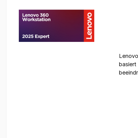
Lenovo 
basiert
beeind