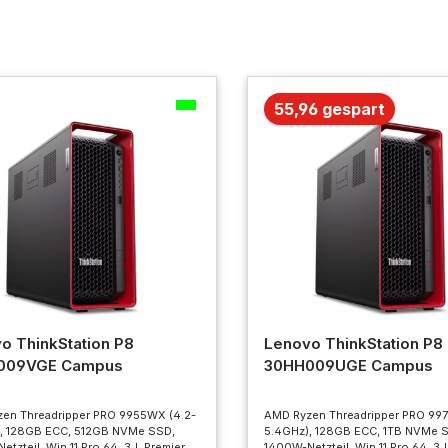
55,96 gespart
o ThinkStation P8
Lenovo ThinkStation P8
009VGE Campus
30HH009UGE Campus
en Threadripper PRO 9955WX (4.2-
AMD Ryzen Threadripper PRO 99
, 128GB ECC, 512GB NVMe SSD,
5.4GHz), 128GB ECC, 1TB NVMe 
tzteil, Win 11 Pro 64, 3J. Premier
1400W-Netzteil, Win 11 Pro 64, 3J