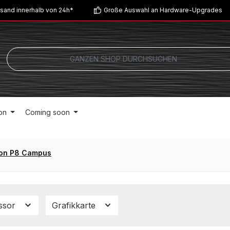
sand innerhalb von 24h*
Große Auswahl an Hardware-Upgrades
on
Coming soon
ion P8 Campus
ssor
Grafikkarte