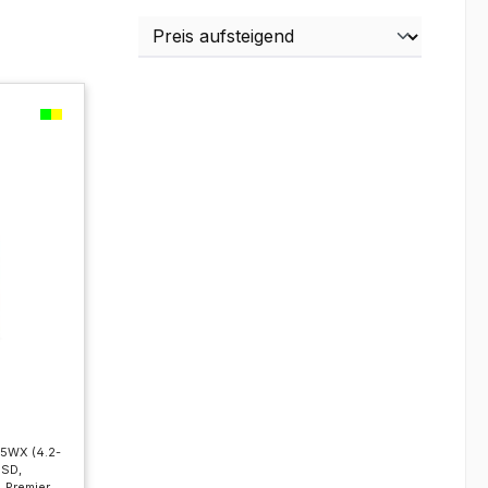
75WX (4.2-
SSD,
. Premier