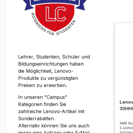
Lehrer, Studenten, Schüler und
Bildungseinrichtungen haben
die Möglichkeit, Lenovo-
Produkte zu vergünstigten
Preisen zu erwerben.
In unseren "Campus"
Lenov
Kategorien finden Sie
30HH
zahlreiche Lenovo-Artikel mit
Sonderrabatten.
AMD Ryz
Alternativ können Sie uns auch
5.4GHz)
gerne eine
Anfrage
oder
E-Mail
1000W-Ne