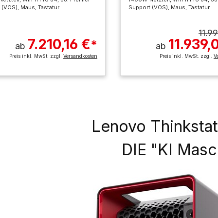
 (VOS), Maus, Tastatur
Support (VOS), Maus, Tastatur
11.9
7.210,16 €
11.939,
*
ab
ab
Preis inkl. MwSt. zzgl.
Versandkosten
Preis inkl. MwSt. zzgl.
V
Lenovo Thinksta
DIE "KI Masc