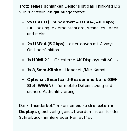
Trotz seines schlanken Designs ist das ThinkPad L13
2-in-1 erstaunlich gut ausgestattet:
2x USB-C (Thunderbolt 4 / USB4, 40 Gbps)
–
für Docking, externe Monitore, schnelles Laden
und mehr
2x USB-A (5 Gbps)
– einer davon mit Always-
On-Ladefunktion
1x HDMI 2.1
– für externe 4K-Displays mit 60 Hz
1x 3,5mm-Klinke
– Headset-/Mic-Kombi
Optional: Smartcard-Reader und Nano-SIM-
Slot (WWAN)
– für mobile Datennutzung und
sichere Authentifizierung
Dank Thunderbolt™ 4 können bis zu
drei externe
Displays
gleichzeitig genutzt werden – ideal für den
Schreibtisch im Büro oder Homeoffice.