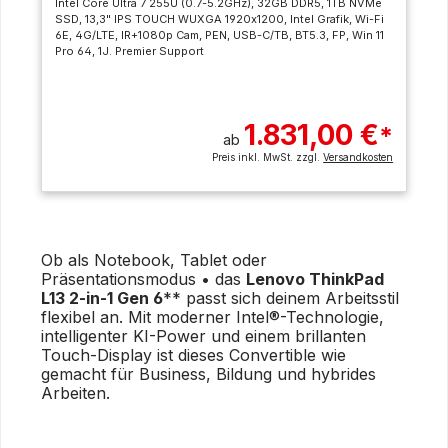
Intel Core Ultra 7 255U (0.7-5.2GHz), 32GB DDR5, 1TB NVMe
SSD, 13,3" IPS TOUCH WUXGA 1920x1200, Intel Grafik, Wi-Fi
6E, 4G/LTE, IR+1080p Cam, PEN, USB-C/TB, BT5.3, FP, Win 11
Pro 64, 1J. Premier Support
1.831,00 €
*
ab
Preis inkl. MwSt. zzgl.
Versandkosten
Ob als Notebook, Tablet oder
Präsentationsmodus • das
Lenovo ThinkPad
L13 2-in-1 Gen 6
** passt sich deinem Arbeitsstil
flexibel an. Mit moderner Intel®-Technologie,
intelligenter KI-Power und einem brillanten
Touch-Display ist dieses Convertible wie
gemacht für Business, Bildung und hybrides
Arbeiten.