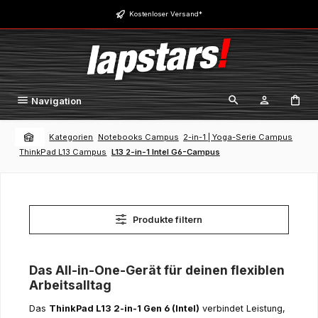
Zum Hauptinhalt springen
Kostenloser Versand*
Navigation
Kategorien
Notebooks Campus
2-in-1 | Yoga-Serie Campus
ThinkPad L13 Campus
L13 2-in-1 Intel G6-Campus
Produkte filtern
Das All-in-One-Gerät für deinen flexiblen
Arbeitsalltag
Das
ThinkPad L13 2-in-1 Gen 6 (Intel)
verbindet Leistung,