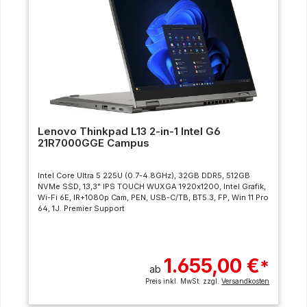
Lenovo Thinkpad L13 2-in-1 Intel G6
21R7000GGE Campus
Intel Core Ultra 5 225U (0.7-4.8GHz), 32GB DDR5, 512GB
NVMe SSD, 13,3" IPS TOUCH WUXGA 1920x1200, Intel Grafik,
Wi-Fi 6E, IR+1080p Cam, PEN, USB-C/TB, BT5.3, FP, Win 11 Pro
64, 1J. Premier Support
1.655,00 €
*
ab
Preis inkl. MwSt. zzgl.
Versandkosten