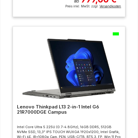
ab
Preis inkl. MwSt. zzgl.
Versandkosten
Lenovo Thinkpad L13 2-in-1 Intel G6
21R7000DGE Campus
Intel Core Ultra 5 225U (0.7-4.8GHz), 16GB DDR5, 512GB
NVMe SSD, 13,3" IPS TOUCH WUXGA 1920x1200, Intel Grafik,
Wi-Fi 6E, IR+1080p Cam, PEN, USB-C/TB, BT5.3, FP, Win 11 Pro