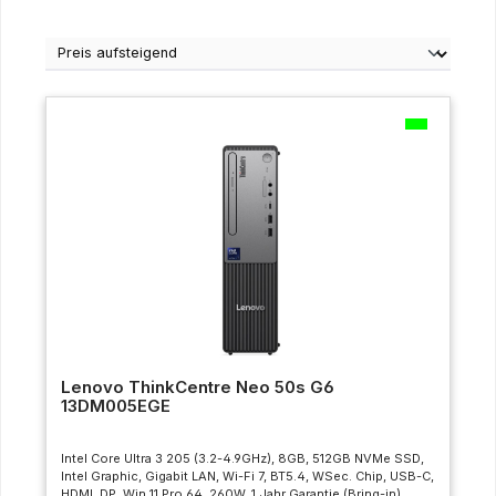
Lenovo ThinkCentre Neo 50s G6
13DM005EGE
Intel Core Ultra 3 205 (3.2-4.9GHz), 8GB, 512GB NVMe SSD,
Intel Graphic, Gigabit LAN, Wi-Fi 7, BT5.4, WSec. Chip, USB-C,
HDMI, DP, Win 11 Pro 64, 260W, 1 Jahr Garantie (Bring-in),