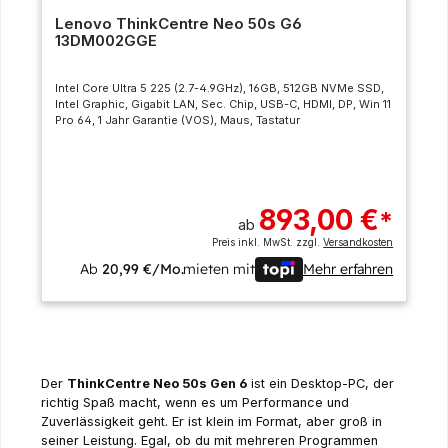
Lenovo ThinkCentre Neo 50s G6
13DM002GGE
Intel Core Ultra 5 225 (2.7-4.9GHz), 16GB, 512GB NVMe SSD,
Intel Graphic, Gigabit LAN, Sec. Chip, USB-C, HDMI, DP, Win 11
Pro 64, 1 Jahr Garantie (VOS), Maus, Tastatur
893,00 €
*
ab
Preis inkl. MwSt. zzgl.
Versandkosten
Ab
20,99 €/Mo.
mieten mit
Mehr erfahren
Der
ThinkCentre Neo 50s Gen 6
ist ein Desktop-PC, der
richtig Spaß macht, wenn es um Performance und
Zuverlässigkeit geht. Er ist klein im Format, aber groß in
seiner Leistung. Egal, ob du mit mehreren Programmen