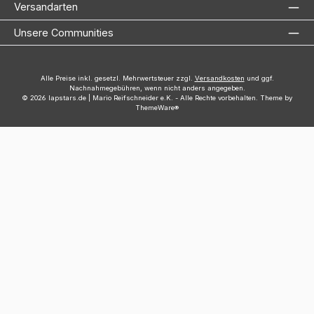
Versandarten
Unsere Communities
Alle Preise inkl. gesetzl. Mehrwertsteuer zzgl.
Versandkosten
und ggf.
Nachnahmegebühren, wenn nicht anders angegeben.
© 2026 lapstars.de | Mario Reifschneider e.K. - Alle Rechte vorbehalten. Theme by
ThemeWare®