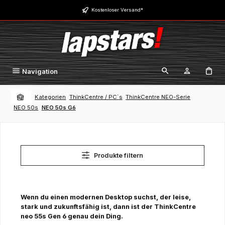
Zum Hauptinhalt springen
Kostenloser Versand*
Navigation
Kategorien
ThinkCentre / PC´s
ThinkCentre NEO-Serie
NEO 50s
NEO 50s G6
Produkte filtern
Wenn du einen modernen Desktop suchst, der leise,
stark und zukunftsfähig ist, dann ist der ThinkCentre
neo 55s Gen 6 genau dein Ding.