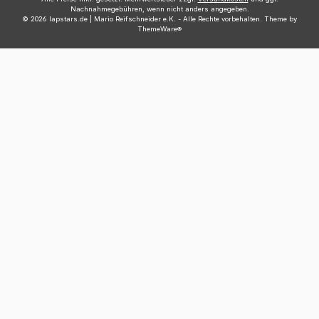
Nachnahmegebühren, wenn nicht anders angegeben.
© 2026 lapstars.de | Mario Reifschneider e.K. - Alle Rechte vorbehalten. Theme by
ThemeWare®