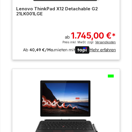
Lenovo ThinkPad X12 Detachable G2
21LK001LGE
1.745,00 €
*
ab
Preis inkl. MwSt. zzgl.
Versandkosten
Ab
40,49 €/Mo.
mieten mit
Mehr erfahren