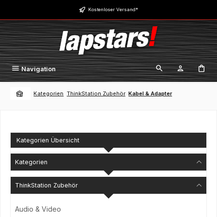
Zum Hauptinhalt springen
Kostenloser Versand*
Navigation
Kategorien
ThinkStation Zubehör
Kabel & Adapter
Kategorien Übersicht
Kategorien
ThinkStation Zubehör
Audio & Video