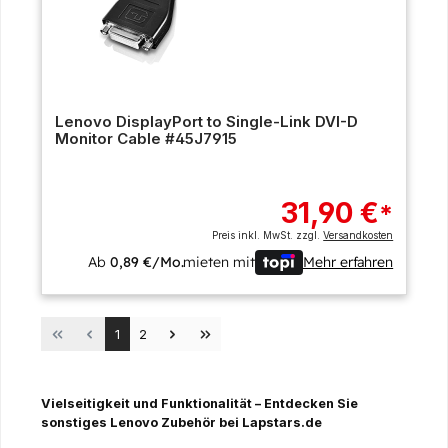
Lenovo DisplayPort to Single-Link DVI-D
Monitor Cable #45J7915
31,90 €
*
Preis inkl. MwSt. zzgl.
Versandkosten
Ab
0,89 €/Mo.
mieten mit
Mehr erfahren
Seite
Seite
1
2
Vielseitigkeit und Funktionalität – Entdecken Sie
sonstiges Lenovo Zubehör bei Lapstars.de