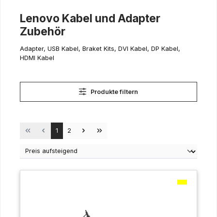
Lenovo Kabel und Adapter
Zubehör
Adapter, USB Kabel, Braket Kits, DVI Kabel, DP Kabel,
HDMI Kabel
Produkte filtern
Seite
Seite
1
2