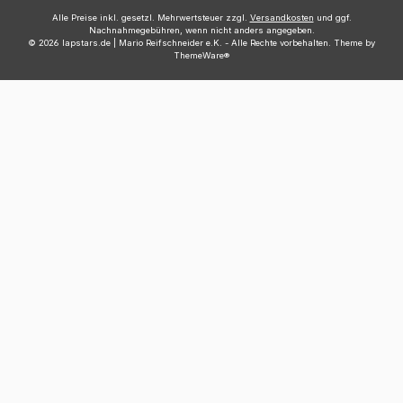
Alle Preise inkl. gesetzl. Mehrwertsteuer zzgl.
Versandkosten
und ggf.
Nachnahmegebühren, wenn nicht anders angegeben.
© 2026 lapstars.de | Mario Reifschneider e.K. - Alle Rechte vorbehalten. Theme by
ThemeWare®