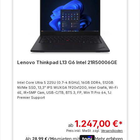
Lenovo Thinkpad L13 G6 Intel 21R50006GE
Intel Core Ultra 5 225U (0.7-4.8GHz), 16GB DDR4, 512GB
NVMe SSD, 13,3" IPS WUXGA 1920x1200, Intel Grafik, Wi-Fi
6E, IR+5MP Cam, USB-C/TB, BT5.3, FP, Win 11 Pro 64, 1J.
Premier Support
1.247,00 €
*
ab
Preis inkl. MwSt. zzgl.
Versandkosten
Ab
28,99 €/Mo.
mieten mit
Mehr erfahren