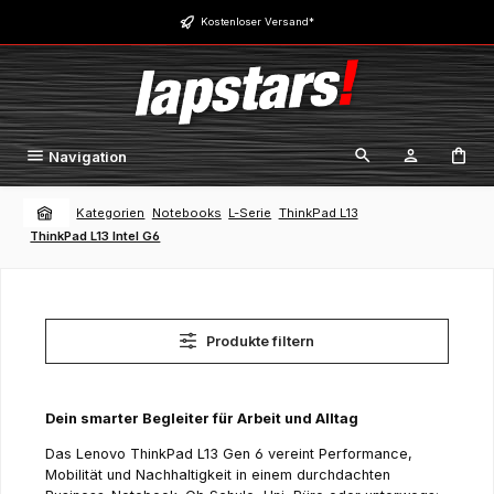
Zum Hauptinhalt springen
Kostenloser Versand*
Navigation
Kategorien
Notebooks
L-Serie
ThinkPad L13
ThinkPad L13 Intel G6
Produkte filtern
Dein smarter Begleiter für Arbeit und Alltag
Das Lenovo ThinkPad L13 Gen 6 vereint Performance,
Mobilität und Nachhaltigkeit in einem durchdachten