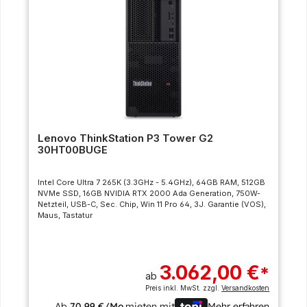
Lenovo ThinkStation P3 Tower G2
30HT00BUGE
Intel Core Ultra 7 265K (3.3GHz - 5.4GHz), 64GB RAM, 512GB
NVMe SSD, 16GB NVIDIA RTX 2000 Ada Generation, 750W-
Netzteil, USB-C, Sec. Chip, Win 11 Pro 64, 3J. Garantie (VOS),
Maus, Tastatur
3.062,00 €
*
ab
Preis inkl. MwSt. zzgl.
Versandkosten
Ab
70,99 €/Mo.
mieten mit
Mehr erfahren