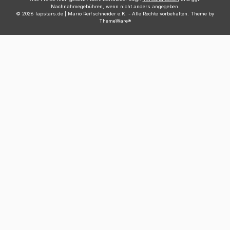
Nachnahmegebühren, wenn nicht anders angegeben.
© 2026 lapstars.de | Mario Reifschneider e.K. - Alle Rechte vorbehalten. Theme by
ThemeWare®