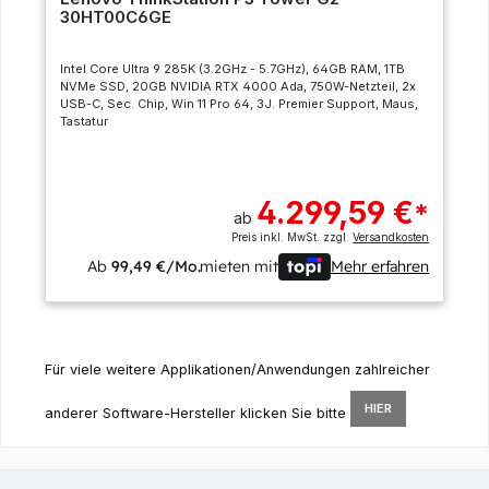
30HT00C6GE
Intel Core Ultra 9 285K (3.2GHz - 5.7GHz), 64GB RAM, 1TB
NVMe SSD, 20GB NVIDIA RTX 4000 Ada, 750W-Netzteil, 2x
USB-C, Sec. Chip, Win 11 Pro 64, 3J. Premier Support, Maus,
Tastatur
4.299,59 €
*
ab
Preis inkl. MwSt. zzgl.
Versandkosten
Ab
99,49 €/Mo.
mieten mit
Mehr erfahren
Für viele weitere Applikationen/Anwendungen zahlreicher
HIER
anderer Software-Hersteller klicken Sie bitte