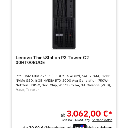
Lenovo ThinkStation P3 Tower G2
30HT00BUGE
Intel Core Ultra 7 265K (3.3GHz - 5.4GHz), 64GB RAM, 512GB
NVMe SSD, 16GB NVIDIA RTX 2000 Ada Generation, 750W-
Netzteil, USB-C, Sec. Chip, Win 11 Pro 64, 3J. Garantie (VOS),
Maus, Tastatur
3.062,00 €
*
ab
Preis inkl. MwSt. zzgl.
Versandkosten
Ab
70,99 €/Mo.
mieten mit
Mehr erfahren