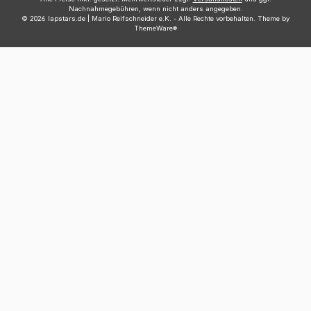
Nachnahmegebühren, wenn nicht anders angegeben.
© 2026 lapstars.de | Mario Reifschneider e.K. - Alle Rechte vorbehalten. Theme by
ThemeWare®