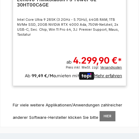
30HT00C6GE
Intel Core Ultra 9 285K (3.2GHz - 5.7GHz), 64GB RAM, 1TB
NVMe SSD, 20GB NVIDIA RTX 4000 Ada, 750W-Netzteil, 2x
USB-C, Sec. Chip, Win 11 Pro 64, 3J. Premier Support, Maus,
Tastatur
4.299,90 €
*
ab
Preis inkl. MwSt. zzgl.
Versandkosten
Ab
99,49 €/Mo.
mieten mit
Mehr erfahren
Für viele weitere Applikationen/Anwendungen zahlreicher
HIER
anderer Software-Hersteller klicken Sie bitte