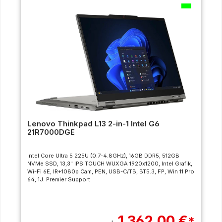
Lenovo Thinkpad L13 2-in-1 Intel G6
21R7000DGE
Intel Core Ultra 5 225U (0.7-4.8GHz), 16GB DDR5, 512GB
NVMe SSD, 13,3" IPS TOUCH WUXGA 1920x1200, Intel Grafik,
Wi-Fi 6E, IR+1080p Cam, PEN, USB-C/TB, BT5.3, FP, Win 11 Pro
64, 1J. Premier Support
1.362,00 €
*