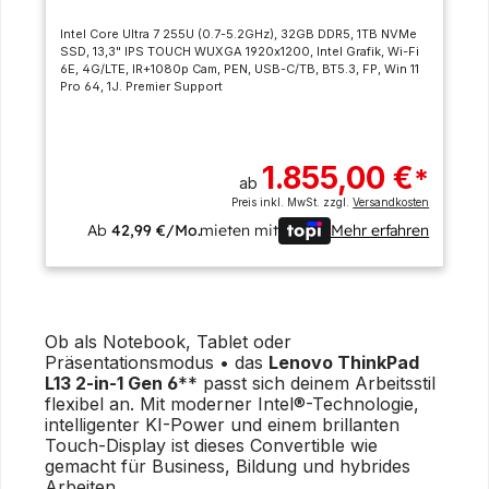
Intel Core Ultra 7 255U (0.7-5.2GHz), 32GB DDR5, 1TB NVMe
SSD, 13,3" IPS TOUCH WUXGA 1920x1200, Intel Grafik, Wi-Fi
6E, 4G/LTE, IR+1080p Cam, PEN, USB-C/TB, BT5.3, FP, Win 11
Pro 64, 1J. Premier Support
1.855,00 €
*
ab
Preis inkl. MwSt. zzgl.
Versandkosten
Ab
42,99 €/Mo.
mieten mit
Mehr erfahren
Ob als Notebook, Tablet oder
Präsentationsmodus • das
Lenovo ThinkPad
L13 2-in-1 Gen 6
** passt sich deinem Arbeitsstil
flexibel an. Mit moderner Intel®-Technologie,
intelligenter KI-Power und einem brillanten
Touch-Display ist dieses Convertible wie
gemacht für Business, Bildung und hybrides
Arbeiten.