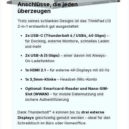
Anschlüsse, die jeden
überzeugen
Trotz seines schlanken Designs ist das ThinkPad L13
2-in-1 erstaunlich gut ausgestattet:
2x USB-C (Thunderbolt 4 / USB4, 40 Gbps)
–
für Docking, externe Monitore, schnelles Laden
und mehr
2x USB-A (5 Gbps)
– einer davon mit Always-
On-Ladefunktion
1x HDMI 2.1
– für externe 4K-Displays mit 60 Hz
1x 3,5mm-Klinke
– Headset-/Mic-Kombi
Optional: Smartcard-Reader und Nano-SIM-
Slot (WWAN)
– für mobile Datennutzung und
sichere Authentifizierung
Dank Thunderbolt™ 4 können bis zu
drei externe
Displays
gleichzeitig genutzt werden – ideal für den
Schreibtisch im Büro oder Homeoffice.