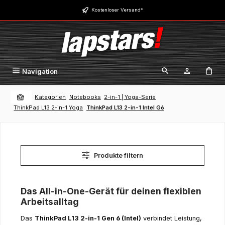
Zum Hauptinhalt springen
Kostenloser Versand*
Navigation
Kategorien
Notebooks
2-in-1 | Yoga-Serie
ThinkPad L13 2-in-1 Yoga
ThinkPad L13 2-in-1 Intel G6
Produkte filtern
Das All-in-One-Gerät für deinen flexiblen
Arbeitsalltag
Das
ThinkPad L13 2-in-1 Gen 6 (Intel)
verbindet Leistung,