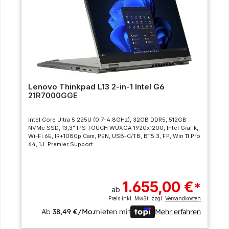
Lenovo Thinkpad L13 2-in-1 Intel G6
21R7000GGE
Intel Core Ultra 5 225U (0.7-4.8GHz), 32GB DDR5, 512GB
NVMe SSD, 13,3" IPS TOUCH WUXGA 1920x1200, Intel Grafik,
Wi-Fi 6E, IR+1080p Cam, PEN, USB-C/TB, BT5.3, FP, Win 11 Pro
64, 1J. Premier Support
1.655,00 €
*
ab
Preis inkl. MwSt. zzgl.
Versandkosten
Ab
38,49 €/Mo.
mieten mit
Mehr erfahren